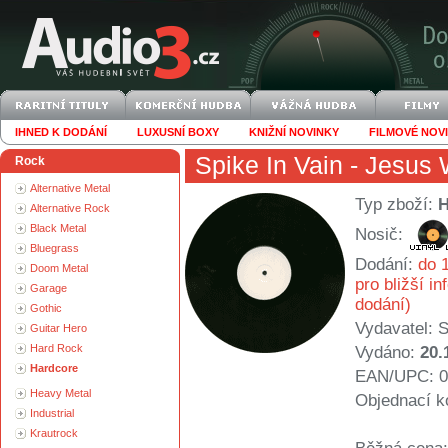
IHNED K DODÁNÍ
LUXUSNÍ BOXY
KNIŽNÍ NOVINKY
FILMOVÉ NOV
Spike In Vain
- Jesus 
Rock
Alternative Metal
Typ zboží:
Alternative Rock
Black Metal
Nosič:
Bluegrass
Dodání:
do 1
Doom Metal
pro bližší i
Garage
dodání)
Gothic
Vydavatel:
S
Guitar Hero
Hard Rock
Vydáno:
20.
Hardcore
EAN/UPC: 0
Heavy Metal
Objednací k
Industrial
Krautrock