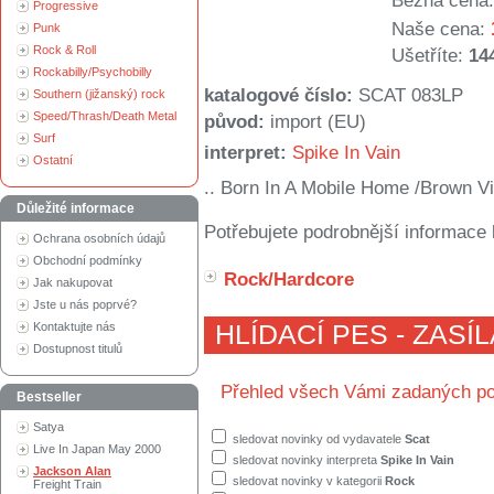
Běžná cena:
Progressive
Naše cena:
Punk
Rock & Roll
Ušetříte:
14
Rockabilly/Psychobilly
katalogové číslo:
SCAT 083LP
Southern (jižanský) rock
Speed/Thrash/Death Metal
původ:
import (EU)
Surf
interpret:
Spike In Vain
Ostatní
.. Born In A Mobile Home /Brown Vi
Důležité informace
Potřebujete podrobnější informace 
Ochrana osobních údajů
Obchodní podmínky
Rock/Hardcore
Jak nakupovat
Jste u nás poprvé?
Kontaktujte nás
HLÍDACÍ PES - ZASÍ
Dostupnost titulů
Přehled všech Vámi zadaných po
Bestseller
Satya
sledovat novinky od vydavatele
Scat
Live In Japan May 2000
sledovat novinky interpreta
Spike In Vain
Jackson Alan
sledovat novinky v kategorii
Rock
Freight Train