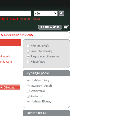
ířené hledání
|
Abecední hledání
 A SLOVENSKÁ HUDBA
Nákupní košík
Vaše objednávky
skladeb
Registrace zákazníka
 ukázkami
Hlídací pes
Vybírejte podle
Hudební žánry
Interpreti - Autoři
Vydavatelé
Audio DVD
Hudební Blu-ray
Bestseller ČR