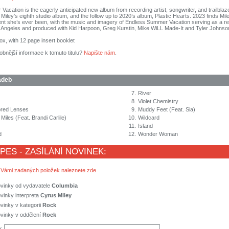
acation is the eagerly anticipated new album from recording artist, songwriter, and trailblaz
s Miley’s eighth studio album, and the follow up to 2020’s album, Plastic Hearts. 2023 finds Mil
nt she’s ever been, with the music and imagery of Endless Summer Vacation serving as a refl
 Angeles and produced with Kid Harpoon, Greg Kurstin, Mike WiLL Made-It and Tyler Johnso
ox, with 12 page insert booklet
obnější informace k tomuto titulu?
Napište nám
.
adeb
7.
River
8.
Violet Chemistry
ored Lenses
9.
Muddy Feet (Feat. Sia)
iles (Feat. Brandi Carlile)
10.
Wildcard
11.
Island
d
12.
Wonder Woman
 PES - ZASÍLÁNÍ NOVINEK:
 Vámi zadaných položek naleznete zde
ovinky od vydavatele
Columbia
vinky interpreta
Cyrus Miley
vinky v kategorii
Rock
vinky v oddělení
Rock
a: