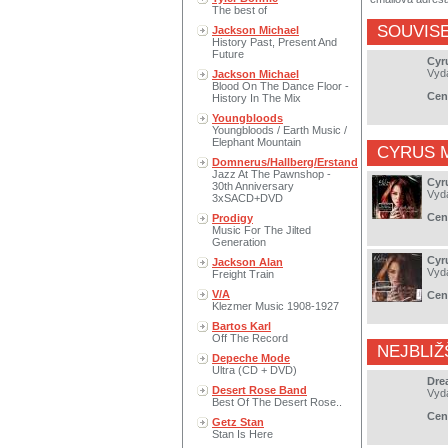
The best of
SOUVISE
Jackson Michael
History Past, Present And
Future
Cyr
Vyd
Jackson Michael
Blood On The Dance Floor -
Cen
History In The Mix
Youngbloods
Youngbloods / Earth Music /
Elephant Mountain
CYRUS 
Domnerus/Hallberg/Erstand
Jazz At The Pawnshop -
Cyr
30th Anniversary
Vyd
3xSACD+DVD
Cen
Prodigy
Music For The Jilted
Generation
Cyr
Jackson Alan
Vyd
Freight Train
V/A
Cen
Klezmer Music 1908-1927
Bartos Karl
Off The Record
NEJBLIŽ
Depeche Mode
Ultra (CD + DVD)
Dre
Desert Rose Band
Vyd
Best Of The Desert Rose..
Cen
Getz Stan
Stan Is Here