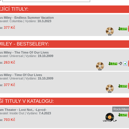
JÍCÍ TITULY:
us Miley - Endless Summer Vacation
avatel:
Columbia
| Vydáno:
10.3.2023
377 Kč
a:
10%
MILEY
- BESTSELERY:
us Miley - The Time Of Our Lives
avatel:
Universal
| Vydáno:
19.10.2009
263 Kč
a:
12%
us Miley - Time Of Our Lives
avatel:
Universal
| Vydáno:
15.10.2009
377 Kč
a:
10%
ŠÍ TITULY V KATALOGU:
Rock/Alter
am Theater - Lost Not.. -Lp+cd-
avatel:
Inside Out
| Vydáno:
7.4.2023
12%
703 Kč
a: