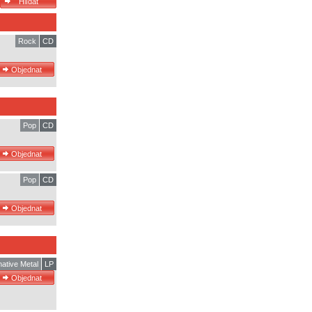
Rock
CD
Pop
CD
Pop
CD
native Metal
LP