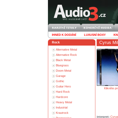
IHNED K DODÁNÍ
LUXUSNÍ BOXY
KN
Cyrus Mi
Rock
Alternative Metal
Alternative Rock
Black Metal
Bluegrass
Doom Metal
Garage
Gothic
Guitar Hero
Klikněte pr
Hard Rock
Hardcore
Heavy Metal
Industrial
Krautrock
interpret:
Cyrus