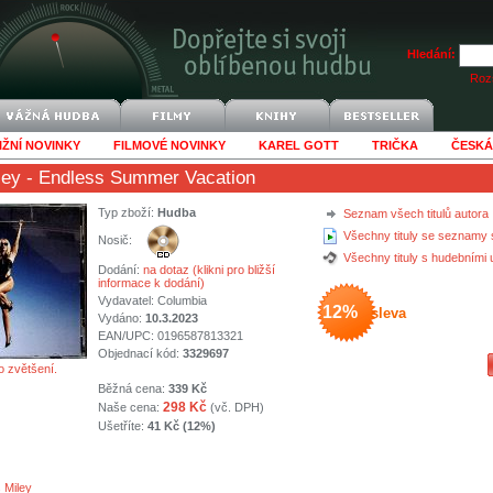
Hledání:
Rozš
IŽNÍ NOVINKY
FILMOVÉ NOVINKY
KAREL GOTT
TRIČKA
ČESKÁ
ley
- Endless Summer Vacation
Typ zboží:
Hudba
Seznam všech titulů autora
Všechny tituly se seznamy 
Nosič:
Všechny tituly s hudebními
Dodání:
na dotaz (klikni pro bližší
informace k dodání)
Vydavatel:
Columbia
12%
sleva
Vydáno:
10.3.2023
EAN/UPC: 0196587813321
Objednací kód:
3329697
o zvětšení.
Běžná cena:
339 Kč
298 Kč
Naše cena:
(vč. DPH)
Ušetříte:
41 Kč (12%)
 Miley