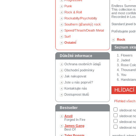
Progressive
Endless Summer V
Punk
This collection i
Rock & Roll
and most confide
Recorded in Los
Rockabilly/Psychobilly
Standard jewel b
Southern (jižanský) rock
Speed/Thrash/Death Metal
Potřebujete podr
Surf
Rock
Ostatní
Seznam skl
1.
Flowers
Důležité informace
2.
Jaded
Ochrana osobních údajů
3.
Rose Col
4.
Thousand M
Obchodní podmínky
5.
You
Jak nakupovat
6.
Handstan
Jste u nás poprvé?
Kontaktujte nás
HLÍDACÍ
Dostupnost titulů
Přehled všech
Bestseller
sledovat n
Anvil
sledovat no
Forged In Fire
sledovat no
James Gang
sledovat no
Best Of
Tyler Bonnie
emailová adres