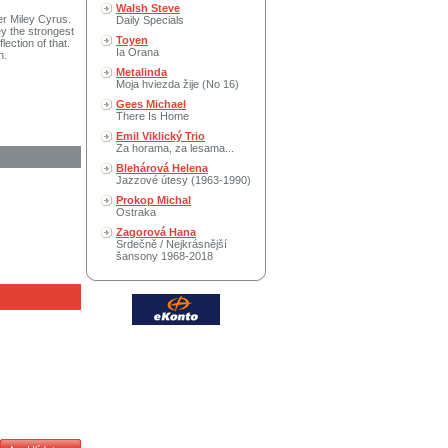
Walsh Steve
er Miley Cyrus.
Daily Specials
ey the strongest
Toyen
ection of that.
Ia Orana
n.
Metalinda
Moja hviezda žije (No 16)
Gees Michael
There Is Home
Emil Viklický Trio
Za horama, za lesama...
Blehárová Helena
Jazzové útesy (1963-1990)
Prokop Michal
Ostraka
Zagorová Hana
Srdečně / Nejkrásnější
šansony 1968-2018