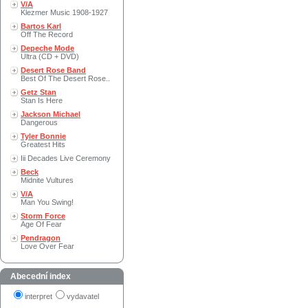
V/A
Klezmer Music 1908-1927
Bartos Karl
Off The Record
Depeche Mode
Ultra (CD + DVD)
Desert Rose Band
Best Of The Desert Rose..
Getz Stan
Stan Is Here
Jackson Michael
Dangerous
Tyler Bonnie
Greatest Hits
Iii Decades Live Ceremony
Beck
Midnite Vultures
V/A
Man You Swing!
Storm Force
Age Of Fear
Pendragon
Love Over Fear
Abecední index
interpret
vydavatel