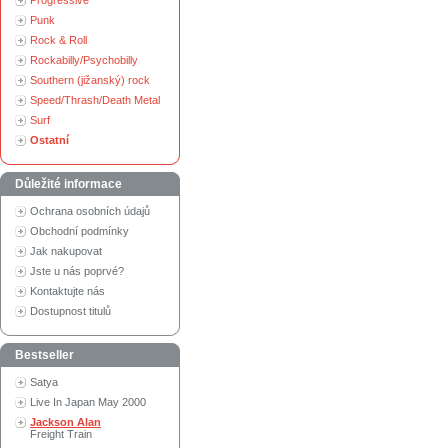
Progressive
Punk
Rock & Roll
Rockabilly/Psychobilly
Southern (jižanský) rock
Speed/Thrash/Death Metal
Surf
Ostatní
Důležité informace
Ochrana osobních údajů
Obchodní podmínky
Jak nakupovat
Jste u nás poprvé?
Kontaktujte nás
Dostupnost titulů
Bestseller
Satya
Live In Japan May 2000
Jackson Alan
Freight Train