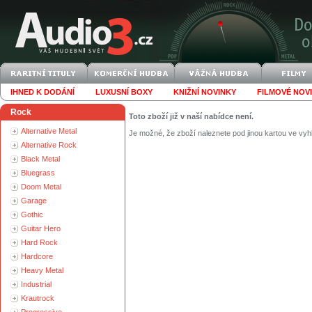
IHNED K DODÁNÍ
LUXUSNÍ BOXY
KNIŽNÍ NOVINKY
FILMOVÉ NOV
Rock
Toto zboží již v naší nabídce není.
Alternative Metal
Je možné, že zboží naleznete pod jinou kartou ve vyh
Alternative Rock
Black Metal
Bluegrass
Doom Metal
Garage
Gothic
Guitar Hero
Hard Rock
Hardcore
Heavy Metal
Industrial
Krautrock