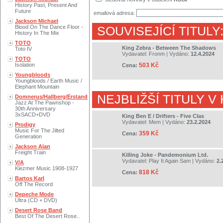
History Past, Present And
Future
emailová adresa:
Jackson Michael
Blood On The Dance Floor -
SOUVISEJÍCÍ TITULY
History In The Mix
TOTO
King Zebra - Between The Shadows
Toto IV
Vydavatel:
Fronm
| Vydáno:
12.4.2024
TOTO
Isolation
503 Kč
Cena:
Youngbloods
Youngbloods / Earth Music /
Elephant Mountain
NEJBLIŽŠÍ TITULY V
Domnerus/Hallberg/Erstand
Jazz At The Pawnshop -
30th Anniversary
3xSACD+DVD
King Ben E / Drifters - Five Clas
Vydavatel:
Mem
| Vydáno:
23.2.2024
Prodigy
Music For The Jilted
359 Kč
Cena:
Generation
Jackson Alan
Freight Train
Killing Joke - Pandemonium Ltd.
Vydavatel:
Play It Again Sam
| Vydáno:
2.
V/A
Klezmer Music 1908-1927
818 Kč
Cena:
Bartos Karl
Off The Record
Depeche Mode
Ultra (CD + DVD)
Desert Rose Band
Best Of The Desert Rose..