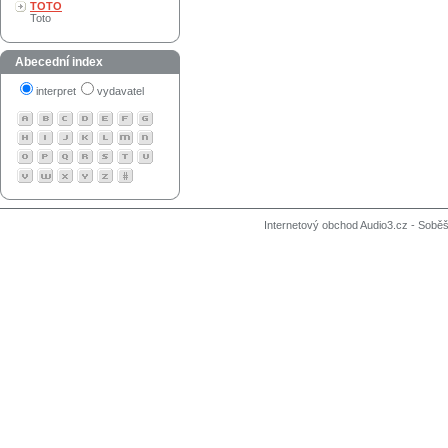
TOTO
Toto
Abecední index
interpret
vydavatel
Internetový obchod Audio3.cz - Soběši