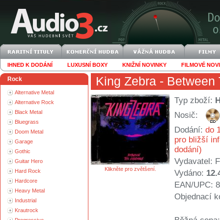
IHNED K DODÁNÍ
LUXUSNÍ BOXY
KNIŽNÍ NOVINKY
FILMOVÉ NOV
King Zebra
- Between
Rock
Alternative Metal
Typ zboží:
Alternative Rock
Black Metal
Nosič:
Bluegrass
Dodání:
do 1
Doom Metal
pro bližší i
Garage
dodání)
Gothic
Vydavatel:
F
Guitar Hero
Klikněte pro zvětšení.
Hard Rock
Vydáno:
12.
Hardcore
EAN/UPC: 8
Heavy Metal
Objednací k
Industrial
Krautrock