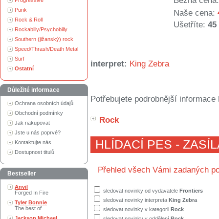
Běžná cena:
Progressive
Punk
Naše cena:
Rock & Roll
Ušetříte:
45
Rockabilly/Psychobilly
Southern (jižanský) rock
Speed/Thrash/Death Metal
Surf
interpret:
King Zebra
Ostatní
Důležité informace
Potřebujete podrobnější informace 
Ochrana osobních údajů
Obchodní podmínky
Rock
Jak nakupovat
Jste u nás poprvé?
HLÍDACÍ PES - ZASÍ
Kontaktujte nás
Dostupnost titulů
Přehled všech Vámi zadaných po
Bestseller
Anvil
sledovat novinky od vydavatele
Frontiers
Forged In Fire
sledovat novinky interpreta
King Zebra
Tyler Bonnie
The best of
sledovat novinky v kategorii
Rock
Jackson Michael
sledovat novinky v oddělení
Rock