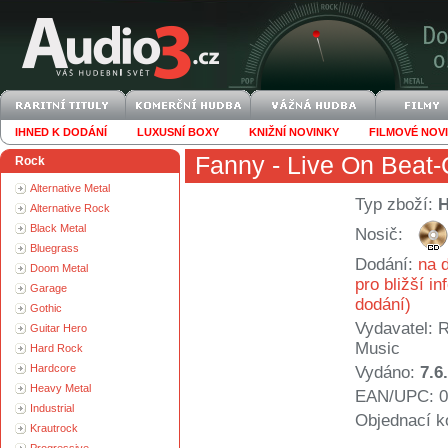
IHNED K DODÁNÍ
LUXUSNÍ BOXY
KNIŽNÍ NOVINKY
FILMOVÉ NOV
Fanny
- Live On Beat-
Rock
Alternative Metal
Typ zboží:
Alternative Rock
Black Metal
Nosič:
Bluegrass
Dodání:
na d
Doom Metal
pro bližší i
Garage
dodání)
Gothic
Vydavatel:
R
Guitar Hero
Music
Hard Rock
Hardcore
Vydáno:
7.6
Heavy Metal
EAN/UPC: 0
Industrial
Objednací k
Krautrock