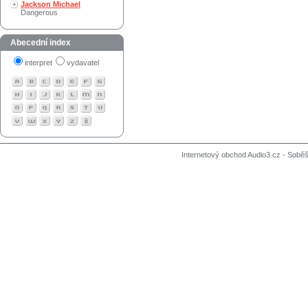
Jackson Michael
Dangerous
Abecední index
interpret
vydavatel
Internetový obchod Audio3.cz - Soběši