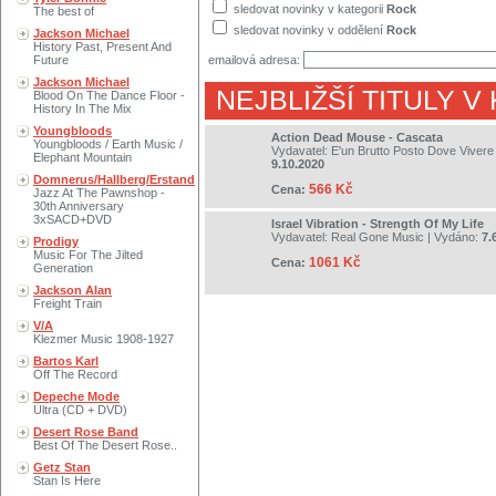
sledovat novinky v kategorii
Rock
The best of
sledovat novinky v oddělení
Rock
Jackson Michael
History Past, Present And
Future
emailová adresa:
Jackson Michael
NEJBLIŽŠÍ TITULY V
Blood On The Dance Floor -
History In The Mix
Youngbloods
Action Dead Mouse - Cascata
Youngbloods / Earth Music /
Vydavatel:
E'un Brutto Posto Dove Vivere
Elephant Mountain
9.10.2020
Domnerus/Hallberg/Erstand
566 Kč
Cena:
Jazz At The Pawnshop -
30th Anniversary
3xSACD+DVD
Israel Vibration - Strength Of My Life
Vydavatel:
Real Gone Music
| Vydáno:
7.
Prodigy
Music For The Jilted
1061 Kč
Cena:
Generation
Jackson Alan
Freight Train
V/A
Klezmer Music 1908-1927
Bartos Karl
Off The Record
Depeche Mode
Ultra (CD + DVD)
Desert Rose Band
Best Of The Desert Rose..
Getz Stan
Stan Is Here