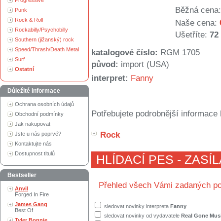
Progressive
Běžná cena:
Punk
Rock & Roll
Naše cena:
Rockabilly/Psychobilly
Ušetříte:
72
Southern (jižanský) rock
Speed/Thrash/Death Metal
katalogové číslo:
RGM 1705
Surf
původ:
import (USA)
Ostatní
interpret:
Fanny
Důležité informace
Ochrana osobních údajů
Potřebujete podrobnější informace 
Obchodní podmínky
Jak nakupovat
Rock
Jste u nás poprvé?
Kontaktujte nás
Dostupnost titulů
HLÍDACÍ PES - ZASÍ
Bestseller
Přehled všech Vámi zadaných po
Anvil
Forged In Fire
James Gang
sledovat novinky interpreta
Fanny
Best Of
sledovat novinky od vydavatele
Real Gone Mus
Tyler Bonnie