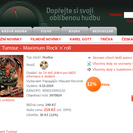
Hledání:
Rozš
IŽNÍ NOVINKY
FILMOVÉ NOVINKY
KAREL GOTT
TRIČKA
ČESKÁ
t Tumour
- Maximum Rock´n´roll
Typ zboží:
Hudba
Seznam všech titulů autora
Všechny tituly se seznamy 
Nosič:
Všechny tituly s hudebními
Dodání:
do 14 dnů (klikni pro bližší
informace k dodání)
Vydavatel:
Papagájův Hlasatel Records
12%
sleva
Vydáno:
4.10.2024
EAN/UPC: 8590233091132
Objednací kód:
3470824
o zvětšení.
Běžná cena:
249 Kč
219 Kč
Naše cena:
(vč. DPH)
Ušetříte:
30 Kč (12%)
nant Tumour