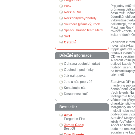
Progressive
Pro jedny může b
Punk
průměrná délka p
Rock & Roll
času totiž uběhl
úderníků, oblíb
Rockabilly/Psychobilly
vykrystalizoval 
dali energii, ta
Southern (jižanský) rock
Maximum Rock´n´
Speed/Thrash/Death Metal
rovněž kazeta, 
kulturní deník O
Surf
Vzhledem k tomu,
Ostatní
nová nahrávka ny
tripple gatefold
postavit vlastní
Důležité informace
CD ve speciálním
Autorem velmi p
Ochrana osobních údajů
stájové kapely 
hudební scénu. N
Obchodní podmínky
na historii kapel
tajemnější.
Jak nakupovat
Jste u nás poprvé?
Za návrat DIY po
mastering pak pr
Kontaktujte nás
čekání není výs
třech letech. N
Dostupnost titulů
feelingem a tepaj
vědoucího přiky
charakteristický
Bestseller
Malignanty do n
melodií nebo mel
podvědomě vyža
Anvil
Aktuálně Maligna
Forged In Fire
jejich YouTube k
James Gang
Anděl za tvrdou 
Best Of
bude mít omezeno
sociální sítě ka
Tyler Bonnie