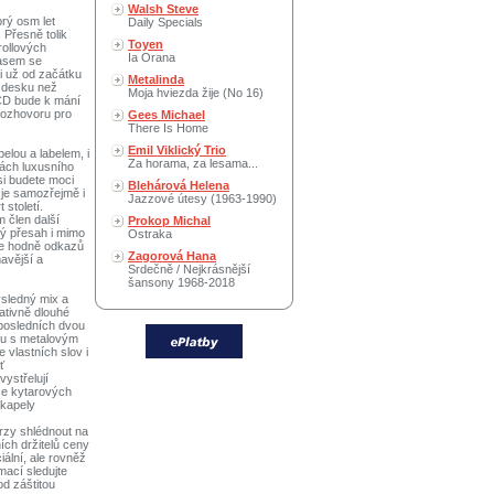
Walsh Steve
prý osm let
Daily Specials
 Přesně tolik
Toyen
rollových
Ia Orana
časem se
i už od začátku
Metalinda
u desku než
Moja hviezda žije (No 16)
 CD bude k mání
rozhovoru pro
Gees Michael
There Is Home
Emil Viklický Trio
elou a labelem, i
Za horama, za lesama...
bách luxusního
si budete moci
Blehárová Helena
 je samozřejmě i
Jazzové útesy (1963-1990)
století.
 člen další
Prokop Michal
ý přesah i mimo
Ostraka
ete hodně odkazů
Zagorová Hana
mavější a
Srdečně / Nejkrásnější
šansony 1968-2018
ýsledný mix a
ativně dlouhé
posledních dvou
lu s metalovým
e vlastních slov i
ť
vystřelují
ce kytarových
 kapely
rzy shlédnout na
ích držitelů ceny
ální, ale rovněž
mací sledujte
od záštitou