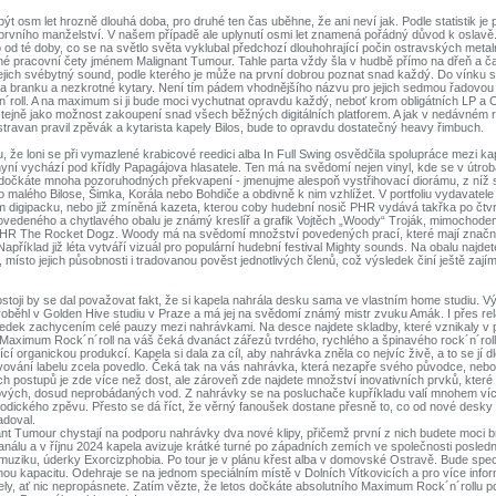
ýt osm let hrozně dlouhá doba, pro druhé ten čas uběhne, že ani neví jak. Podle statistik je 
rvního manželství. V našem případě ale uplynutí osmi let znamená pořádný důvod k oslavě.
o od té doby, co se na světlo světa vyklubal předchozí dlouhohrající počin ostravských metal
ené pracovní čety jménem Malignant Tumour. Tahle parta vždy šla v hudbě přímo na dřeň a 
jejich svébytný sound, podle kterého je může na první dobrou poznat snad každý. Do vínku s
h na branku a nezkrotné kytary. Není tím pádem vhodnějšího názvu pro jejich sedmou řadovo
roll. A na maximum si ji bude moci vychutnat opravdu každý, neboť krom obligátních LP a
stejně jako možnost zakoupení snad všech běžných digitálních platforem. A jak v nedávném 
stravan pravil zpěvák a kytarista kapely Bilos, bude to opravdu dostatečný heavy řimbuch.
 že loni se při vymazlené krabicové reedici alba In Full Swing osvědčila spolupráce mezi kap
ní vychází pod křídly Papagájova hlasatele. Ten má na svědomí nejen vinyl, kde se v útro
u dočkáte mnoha pozoruhodných překvapení - jmenujme alespoň vystřihovací diorámu, z níž 
ho malého Bilose, Šimka, Korála nebo Bohdiče a obdivně k nim vzhlížet. V portfoliu vydavatele
 digipacku, nebo již zmíněná kazeta, kterou coby hudební nosič PHR vydává takřka po čtvrt 
ovedeného a chytlavého obalu je známý kreslíř a grafik Vojtěch „Woody“ Troják, mimochodem
PHR The Rocket Dogz. Woody má na svědomí množství povedených prací, které mají značn
apříklad již léta vytváří vizuál pro populární hudební festival Mighty sounds. Na obalu najd
y, místo jejich působnosti i tradovanou pověst jednotlivých členů, což výsledek činí ještě zají
stoji by se dal považovat fakt, že si kapela nahrála desku sama ve vlastním home studiu. V
oběhl v Golden Hive studiu v Praze a má jej na svědomí známý mistr zvuku Amák. I přes rel
ledek zachycením celé pauzy mezi nahrávkami. Na desce najdete skladby, které vznikaly v 
a Maximum Rock´n´roll na váš čeká dvanáct zářezů tvrdého, rychlého a špinavého rock´n´rol
ící organickou produkcí. Kapela si dala za cíl, aby nahrávka zněla co nejvíc živě, a to se jí dl
vování labelu zcela povedlo. Čeká tak na vás nahrávka, která nezapře svého původce, nebo
ch postupů je zde více než dost, ale zároveň zde najdete množství inovativních prvků, které 
ových, dosud neprobádaných vod. Z nahrávky se na posluchače kupříkladu valí mnohem ví
odického zpěvu. Přesto se dá říct, že věrný fanoušek dostane přesně to, co od nové desky
doval.
nt Tumour chystají na podporu nahrávky dva nové klipy, přičemž první z nich budete moci b
análu a v říjnu 2024 kapela avizuje krátké turné po západních zemích ve společnosti posledn
muziku, úderky Exorcizphobia. Po tour je v plánu křest alba v domovské Ostravě. Bude speci
u kapacitu. Odehraje se na jednom speciálním místě v Dolních Vítkovicích a pro více infor
pely, ať nic nepropásnete. Zatím vězte, že letos dočkáte absolutního Maximum Rock´n´rollu p