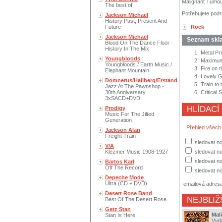
Malignant Tumou
The best of
Potřebujete podr
Jackson Michael
History Past, Present And
Future
Rock
Jackson Michael
Seznam skl
Blood On The Dance Floor -
History In The Mix
1.
Metal Pr
Youngbloods
2.
Maximum
Youngbloods / Earth Music /
3.
Fire on 
Elephant Mountain
4.
Lovely G
Domnerus/Hallberg/Erstand
5.
Train to 
Jazz At The Pawnshop -
30th Anniversary
6.
Critical S
3xSACD+DVD
HLÍDACÍ
Prodigy
Music For The Jilted
Generation
Přehled všech
Jackson Alan
Freight Train
sledovat no
V/A
Klezmer Music 1908-1927
sledovat n
sledovat no
Bartos Karl
Off The Record
sledovat no
Depeche Mode
Ultra (CD + DVD)
emailová adres
Desert Rose Band
NEJBLIŽ
Best Of The Desert Rose..
Getz Stan
Mal
Stan Is Here
Vyd