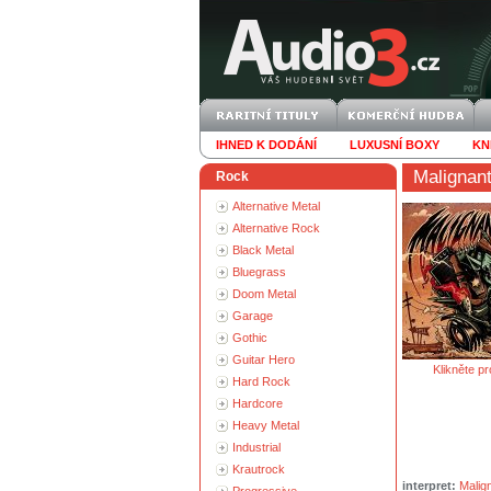
IHNED K DODÁNÍ
LUXUSNÍ BOXY
KN
Malignan
Rock
Alternative Metal
Alternative Rock
Black Metal
Bluegrass
Doom Metal
Garage
Gothic
Guitar Hero
Klikněte pr
Hard Rock
Hardcore
Heavy Metal
Industrial
Krautrock
interpret:
Malig