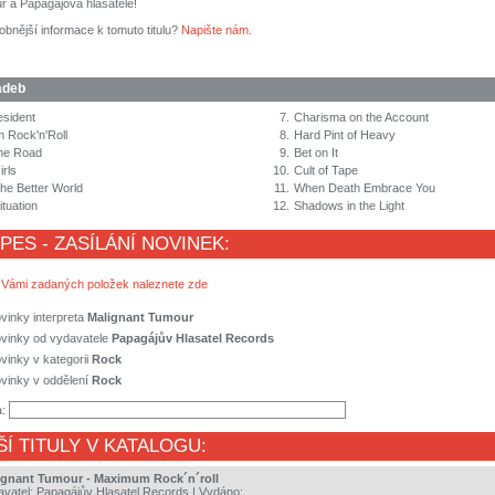
r a Papagájova hlasatele!
obnější informace k tomuto titulu?
Napište nám
.
adeb
esident
7.
Charisma on the Account
 Rock'n'Roll
8.
Hard Pint of Heavy
the Road
9.
Bet on It
irls
10.
Cult of Tape
the Better World
11.
When Death Embrace You
ituation
12.
Shadows in the Light
 PES - ZASÍLÁNÍ NOVINEK:
 Vámi zadaných položek naleznete zde
vinky interpreta
Malignant Tumour
ovinky od vydavatele
Papagájův Hlasatel Records
vinky v kategorii
Rock
vinky v oddělení
Rock
a:
ŠÍ TITULY V KATALOGU:
ignant Tumour - Maximum Rock´n´roll
avatel:
Papagájův Hlasatel Records
| Vydáno: