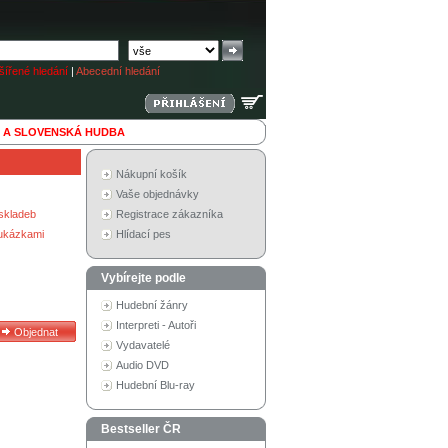
ířené hledání
|
Abecední hledání
 A SLOVENSKÁ HUDBA
Nákupní košík
Vaše objednávky
skladeb
Registrace zákazníka
 ukázkami
Hlídací pes
Vybírejte podle
Hudební žánry
Interpreti - Autoři
Vydavatelé
Audio DVD
Hudební Blu-ray
Bestseller ČR