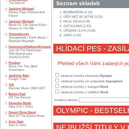
Seznam skladeb
The best of
Jackson Michael
History Past, Present And
1.
BOMBARĎÁK (4.10)
Future
2.
DŘÍV NEŽ SE SETMÍ (3.23)
Jackson Michael
3.
HEJA, HEJA (2.59)
Blood On The Dance Floor -
4.
ZATOULANÁ (2.53)
History In The Mix
5.
UŘVANÁ LILITH (3.00)
Youngbloods
6.
JARO (3.42)
Youngbloods / Earth Music /
Elephant Mountain
HLÍDACÍ PES - ZASÍ
Domnerus/Hallberg/Erstand
Jazz At The Pawnshop -
30th Anniversary
3xSACD+DVD
Přehled všech Vámi zadaných po
Prodigy
Music For The Jilted
Generation
Jackson Alan
sledovat novinky interpreta
Olympic
Freight Train
sledovat novinky od vydavatele
Supraphon
V/A
sledovat novinky v kategorii
Rock
Klezmer Music 1908-1927
sledovat novinky v oddělení
Rock
Bartos Karl
Off The Record
emailová adresa:
Depeche Mode
Ultra (CD + DVD)
OLYMPIC
- BESTSEL
Desert Rose Band
Best Of The Desert Rose..
Getz Stan
Stan Is Here
NEJBLIŽŠÍ TITULY V