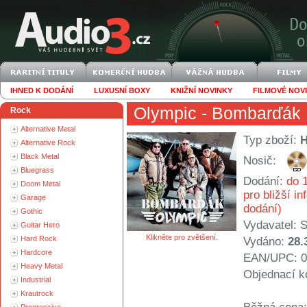
IHNED K DODÁNÍ
LUXUSNÍ BOXY
KNIŽNÍ NOVINKY
FILMOVÉ NOV
Olympic
- Bombarďák
Rock
Alternative Metal
Typ zboží:
Alternative Rock
Black Metal
Nosič:
Bluegrass
Dodání:
do 1
Doom Metal
pro bližší i
Garage
dodání)
Gothic
Vydavatel:
S
Guitar Hero
Klikněte pro zvětšení.
Hard Rock
Vydáno:
28.
Hardcore
EAN/UPC: 0
Heavy Metal
Objednací k
Industrial
Krautrock