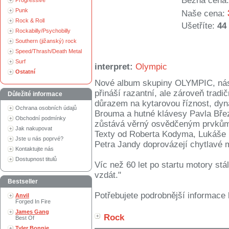
Běžná cena:
Progressive
Punk
Naše cena:
Rock & Roll
Ušetříte:
44
Rockabilly/Psychobilly
Southern (jižanský) rock
Speed/Thrash/Death Metal
Surf
interpret:
Olympic
Ostatní
Nové album skupiny OLYMPIC, nás
přináší razantní, ale zároveň trad
Důležité informace
důrazem na kytarovou říznost, dyn
Ochrana osobních údajů
Brouma a hutné klávesy Pavla Břez
Obchodní podmínky
zůstává věrný osvědčeným prvkům k
Jak nakupovat
Texty od Roberta Kodyma, Lukáše 
Jste u nás poprvé?
Petra Jandy doprovázejí chytlavé m
Kontaktujte nás
Dostupnost titulů
Víc než 60 let po startu motory stá
vzdát."
Bestseller
Potřebujete podrobnější informace 
Anvil
Forged In Fire
James Gang
Rock
Best Of
Tyler Bonnie