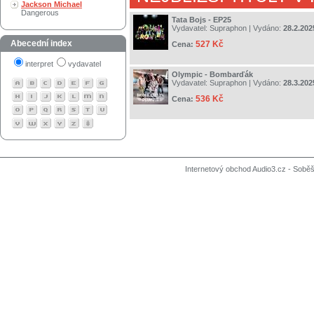
Jackson Michael
Dangerous
Tata Bojs - EP25
Vydavatel:
Supraphon
| Vydáno:
28.2.202
Abecední index
527 Kč
Cena:
interpret
vydavatel
Olympic - Bombarďák
Vydavatel:
Supraphon
| Vydáno:
28.3.202
536 Kč
Cena:
Internetový obchod Audio3.cz - Soběši