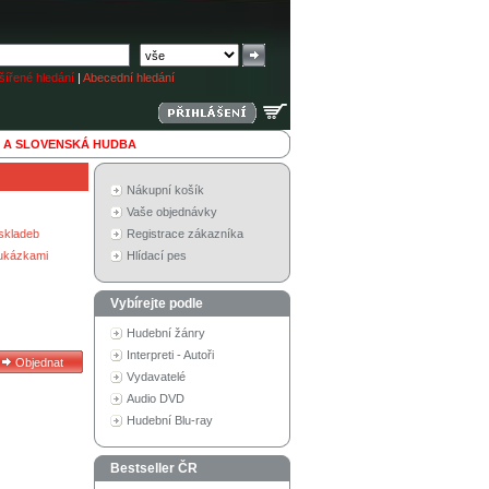
ířené hledání
|
Abecední hledání
 A SLOVENSKÁ HUDBA
Nákupní košík
Vaše objednávky
skladeb
Registrace zákazníka
 ukázkami
Hlídací pes
Vybírejte podle
Hudební žánry
Interpreti - Autoři
Vydavatelé
Audio DVD
Hudební Blu-ray
Bestseller ČR