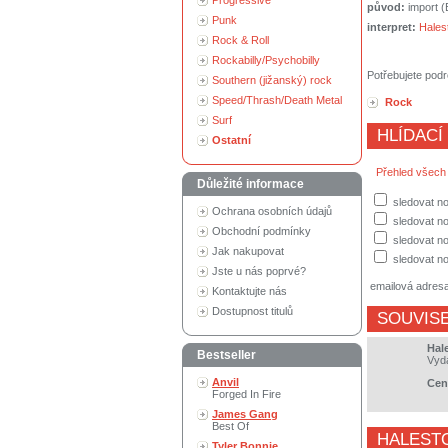
Progressive
původ:
import 
Punk
interpret:
Hales
Rock & Roll
Rockabilly/Psychobilly
Potřebujete podr
Southern (jižanský) rock
Speed/Thrash/Death Metal
Rock
Surf
HLÍDACÍ
Ostatní
Přehled všech
Důležité informace
sledovat no
Ochrana osobních údajů
sledovat n
Obchodní podmínky
sledovat no
Jak nakupovat
sledovat no
Jste u nás poprvé?
emailová adres
Kontaktujte nás
Dostupnost titulů
SOUVISE
Hal
Bestseller
Vyd
Anvil
Cen
Forged In Fire
James Gang
Best Of
HALEST
Tyler Bonnie