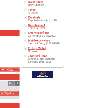
Walsh Steve
Daily Specials
Toyen
Ia Orana
Metalinda
Moja hviezda žije (No 16)
Gees Michael
There Is Home
Emil Viklický Trio
Za horama, za lesama...
Blehárová Helena
Jazzové útesy (1963-1990)
Prokop Michal
Ostraka
Zagorová Hana
Srdečně / Nejkrásnější
šansony 1968-2018
Pop
LP