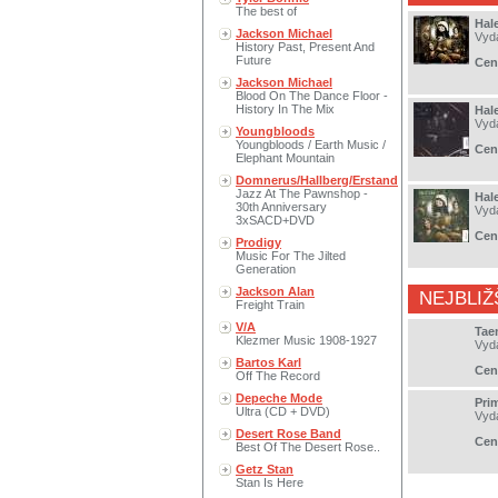
The best of
Hal
Jackson Michael
Vyd
History Past, Present And
Future
Cen
Jackson Michael
Blood On The Dance Floor -
History In The Mix
Hal
Vyd
Youngbloods
Youngbloods / Earth Music /
Cen
Elephant Mountain
Domnerus/Hallberg/Erstand
Jazz At The Pawnshop -
Hal
30th Anniversary
Vyd
3xSACD+DVD
Cen
Prodigy
Music For The Jilted
Generation
Jackson Alan
NEJBLIŽ
Freight Train
V/A
Tae
Klezmer Music 1908-1927
Vyd
Bartos Karl
Cen
Off The Record
Depeche Mode
Pri
Ultra (CD + DVD)
Vyd
Desert Rose Band
Cen
Best Of The Desert Rose..
Getz Stan
Stan Is Here