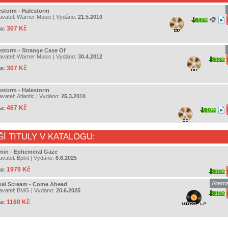
estorm - Halestorm
avatel:
Warner Music
| Vydáno:
21.5.2010
12%
307 Kč
a:
estorm - Strange Case Of
avatel:
Warner Music
| Vydáno:
30.4.2012
12%
307 Kč
a:
estorm - Halestorm
avatel:
Atlantic
| Vydáno:
25.3.2010
467 Kč
a:
10%
ŠÍ TITULY V KATALOGU:
min - Ephemeral Gaze
avatel:
Bplnt
| Vydáno:
6.6.2025
1979 Kč
a:
10%
Altern
mal Scream - Come Ahead
avatel:
BMG
| Vydáno:
20.6.2025
10%
1160 Kč
a: