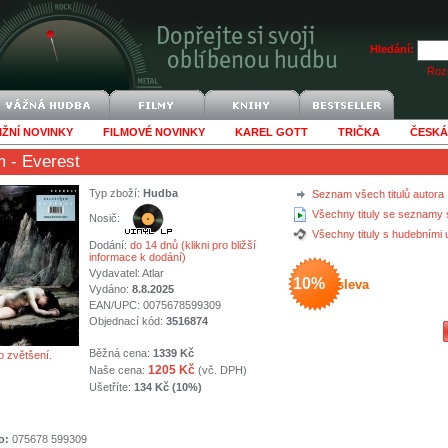
Hledání:
Rozš
IŽNÍ NOVINKY
FILMOVÉ NOVINKY
KAREL GOTT
TRIČKA
ČESKÁ
m
- Everest
Typ zboží:
Hudba
Seznam všech titulů autora
Všechny tituly se seznamy 
Nosič:
Všechny tituly s hudebními
Dodání:
do 14 dnů (klikni pro bližší
informace k dodání)
Vydavatel:
Atlar
10%
sleva
Vydáno:
8.8.2025
EAN/UPC: 0075678599309
Objednací kód:
3516874
Běžná cena:
1339 Kč
o zvětšení.
1205 Kč
Naše cena:
(vč. DPH)
Ušetříte:
134 Kč (10%)
o:
075678 599309