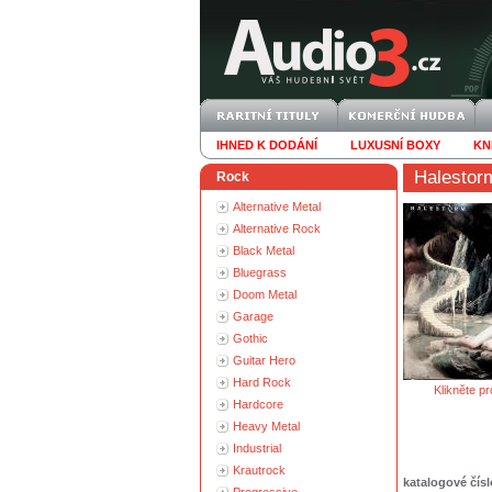
IHNED K DODÁNÍ
LUXUSNÍ BOXY
KN
Halestor
Rock
Alternative Metal
Alternative Rock
Black Metal
Bluegrass
Doom Metal
Garage
Gothic
Guitar Hero
Hard Rock
Klikněte pr
Hardcore
Heavy Metal
Industrial
Krautrock
katalogové čísl