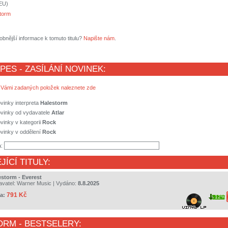
(EU)
torm
obnější informace k tomuto titulu?
Napište nám
.
 PES - ZASÍLÁNÍ NOVINEK:
 Vámi zadaných položek naleznete zde
vinky interpreta
Halestorm
ovinky od vydavatele
Atlar
vinky v kategorii
Rock
vinky v oddělení
Rock
a:
JÍCÍ TITULY:
estorm - Everest
avatel:
Warner Music
| Vydáno:
8.8.2025
791 Kč
a:
12%
ORM
- BESTSELERY: