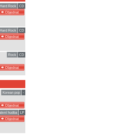
Hard Rock
CD
Hard Rock
CD
Rock
CD
Korean pop
-
ativní hudba
LP