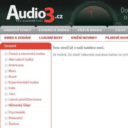
IHNED K DODÁNÍ
LUXUSNÍ BOXY
KNIŽNÍ NOVINKY
FILMOVÉ NOV
Ostatní
Toto zboží již v naší nabídce není.
Česká a slovenská hudba
Je možné, že zboží naleznete pod jinou kartou ve vyh
Alternativní hudba
Americana
Blues
Brazil
Experimentální hudba
Indie
Jazz
Lidová píseň/Dechovka
Německý šlágr
Psychedelic
Relaxační
Šanson