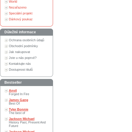
World
Nezařazeno
Speciální projekt
Dárkový poukaz
Důležité informace
Ochrana osobních údajů
Obchodní podmínky
Jak nakupovat
Jste u nás poprvé?
Kontaktujte nás
Dostupnost titulů
Bestseller
Anvil
Forged In Fire
James Gang
Best Of
Tyler Bonnie
The best of
Jackson Michael
History Past, Present And
Future
Jackson Michael