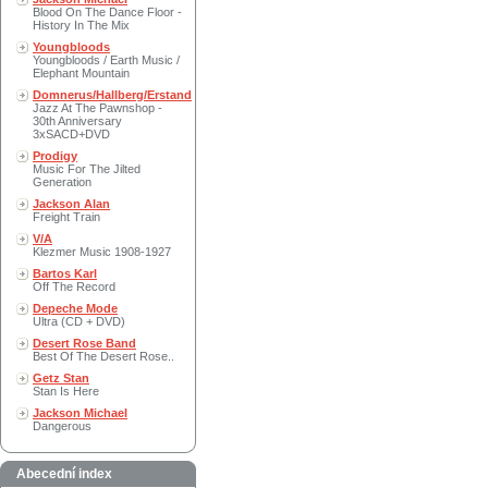
Blood On The Dance Floor -
History In The Mix
Youngbloods
Youngbloods / Earth Music /
Elephant Mountain
Domnerus/Hallberg/Erstand
Jazz At The Pawnshop -
30th Anniversary
3xSACD+DVD
Prodigy
Music For The Jilted
Generation
Jackson Alan
Freight Train
V/A
Klezmer Music 1908-1927
Bartos Karl
Off The Record
Depeche Mode
Ultra (CD + DVD)
Desert Rose Band
Best Of The Desert Rose..
Getz Stan
Stan Is Here
Jackson Michael
Dangerous
Abecední index