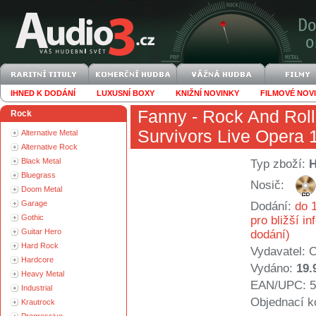
IHNED K DODÁNÍ
LUXUSNÍ BOXY
KNIŽNÍ NOVINKY
FILMOVÉ NOV
Fanny
- Rock And Roll
Rock
Survivors Live Opera 
Alternative Metal
Alternative Rock
Black Metal
Typ zboží:
Bluegrass
Nosič:
Doom Metal
Garage
Dodání:
do 1
Gothic
pro bližší i
Guitar Hero
dodání)
Hard Rock
Vydavatel:
C
Hardcore
Vydáno:
19.
Heavy Metal
EAN/UPC: 5
Industrial
Objednací k
Krautrock