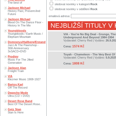
The best of
sledovat novinky v kategorii
Rock
Jackson Michael
sledovat novinky v oddělení
Rock
History Past, Present And
Future
emailová adresa:
Jackson Michael
Blood On The Dance Floor -
NEJBLIŽŠÍ TITULY V
History In The Mix
Youngbloods
Youngbloods / Earth Music /
V/A - You're No Big Deal - Grunge, The
Elephant Mountain
Underground And Beyond 1984-1994
Vydavatel:
Cherry Red
| Vydáno:
26.9.20
Domnerus/Hallberg/Erstand
Jazz At The Pawnshop -
1574 Kč
Cena:
30th Anniversary
3xSACD+DVD
Toyah - Chameleon - The Very Best Of
Prodigy
Vydavatel:
Cherry Red
| Vydáno:
5.9.202
Music For The Jilted
Generation
1808 Kč
Cena:
Jackson Alan
Freight Train
V/A
Klezmer Music 1908-1927
Bartos Karl
Off The Record
Depeche Mode
Ultra (CD + DVD)
Desert Rose Band
Best Of The Desert Rose..
Getz Stan
Stan Is Here