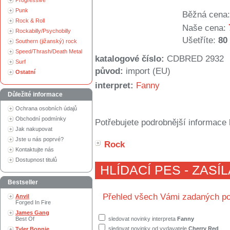
Progressive
Punk
Běžná cena:
Rock & Roll
Naše cena:
Rockabilly/Psychobilly
Ušetříte:
80
Southern (jižanský) rock
Speed/Thrash/Death Metal
katalogové číslo:
CDBRED 2932
Surf
původ:
import (EU)
Ostatní
interpret:
Fanny
Důležité informace
Ochrana osobních údajů
Obchodní podmínky
Potřebujete podrobnější informace 
Jak nakupovat
Jste u nás poprvé?
Rock
Kontaktujte nás
Dostupnost titulů
HLÍDACÍ PES - ZASÍ
Bestseller
Přehled všech Vámi zadaných po
Anvil
Forged In Fire
James Gang
Best Of
sledovat novinky interpreta
Fanny
sledovat novinky od vydavatele
Cherry Red
Tyler Bonnie