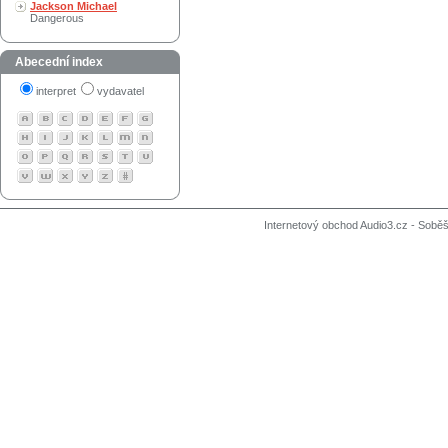
Jackson Michael
Dangerous
Abecední index
interpret
vydavatel
Internetový obchod Audio3.cz - Soběši