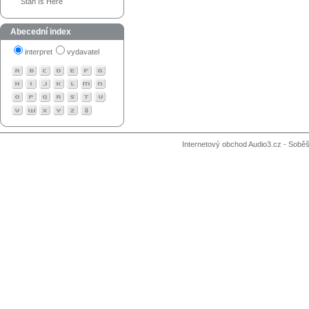
Stan Is Here
Abecední index
interpret
vydavatel
Internetový obchod Audio3.cz - Soběši