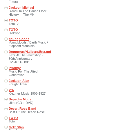
Future
Jackson Michael
Blood On The Dance Floor -
History In The Mix
TOTO
Toto IV
TOTO
Isolation
Youngbloods
Youngbloods / Earth Music /
Elephant Mountain
Domnerus/Hallberg/Erstand
Jazz At The Pawnshop -
30th Anniversary
3xSACD+DVD
Prodigy
Music For The Jilted
Generation
Jackson Alan
Freight Train
V/A
Klezmer Music 1908-1927
Depeche Mode
Ultra (CD + DVD)
Desert Rose Band
Best Of The Desert Rose..
TOTO
Toto
Getz Stan