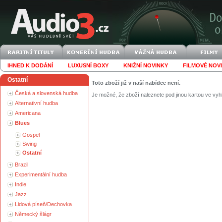
IHNED K DODÁNÍ
LUXUSNÍ BOXY
KNIŽNÍ NOVINKY
FILMOVÉ NOV
Ostatní
Toto zboží již v naší nabídce není.
Česká a slovenská hudba
Je možné, že zboží naleznete pod jinou kartou ve vyh
Alternativní hudba
Americana
Blues
Gospel
Swing
Ostatní
Brazil
Experimentální hudba
Indie
Jazz
Lidová píseň/Dechovka
Německý šlágr