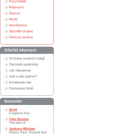
Psychedelic
Relaxační
Šanson
World
Nezařazeno
Speciální projekt
Dárkový poukaz
Důležité informace
Ochrana osobních údajů
Obchodní podmínky
Jak nakupovat
Jste u nás poprvé?
Kontaktujte nás
Dostupnost titulů
Bestseller
Anvil
Forged In Fire
Tyler Bonnie
The best of
Jackson Michael
History Past, Present And