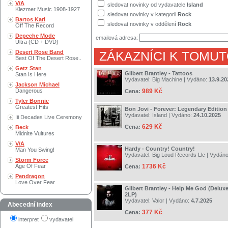
V/A
sledovat novinky od vydavatele
Island
Klezmer Music 1908-1927
sledovat novinky v kategorii
Rock
Bartos Karl
sledovat novinky v oddělení
Rock
Off The Record
Depeche Mode
emailová adresa:
Ultra (CD + DVD)
Desert Rose Band
ZÁKAZNÍCI K TOMUT
Best Of The Desert Rose..
Getz Stan
Gilbert Brantley - Tattoos
Stan Is Here
Vydavatel:
Big Machine
| Vydáno:
13.9.20
Jackson Michael
Dangerous
989 Kč
Cena:
Tyler Bonnie
Greatest Hits
Bon Jovi - Forever: Legendary Edition
Vydavatel:
Island
| Vydáno:
24.10.2025
Iii Decades Live Ceremony
629 Kč
Cena:
Beck
Midnite Vultures
V/A
Hardy - Country! Country!
Man You Swing!
Vydavatel:
Big Loud Records Llc
| Vydán
Storm Force
Age Of Fear
1736 Kč
Cena:
Pendragon
Love Over Fear
Gilbert Brantley - Help Me God (Deluxe
2LP)
Vydavatel:
Valor
| Vydáno:
4.7.2025
Abecední index
377 Kč
Cena:
interpret
vydavatel