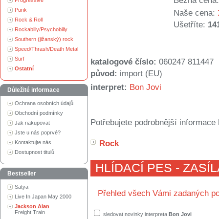
Běžná cena:
Progressive
Punk
Naše cena:
Rock & Roll
Ušetříte:
14
Rockabilly/Psychobilly
Southern (jižanský) rock
Speed/Thrash/Death Metal
Surf
katalogové číslo:
060247 811447
Ostatní
původ:
import (EU)
interpret:
Bon Jovi
Důležité informace
Ochrana osobních údajů
Obchodní podmínky
Potřebujete podrobnější informace 
Jak nakupovat
Jste u nás poprvé?
Rock
Kontaktujte nás
Dostupnost titulů
HLÍDACÍ PES - ZASÍ
Bestseller
Satya
Přehled všech Vámi zadaných po
Live In Japan May 2000
Jackson Alan
Freight Train
sledovat novinky interpreta
Bon Jovi