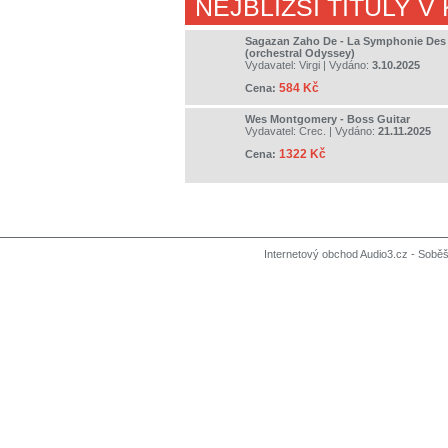
NEJBLIŽŠÍ TITULY V
Sagazan Zaho De - La Symphonie Des 
(orchestral Odyssey)
Vydavatel:
Virgi
| Vydáno:
3.10.2025
584 Kč
Cena:
Wes Montgomery - Boss Guitar
Vydavatel:
Crec.
| Vydáno:
21.11.2025
1322 Kč
Cena:
Internetový obchod Audio3.cz - Soběši