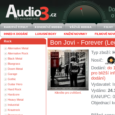
IHNED K DODÁNÍ
LUXUSNÍ BOXY
KNIŽNÍ NOVINKY
FILMOVÉ NOV
Bon Jovi
- Forever (Le
Rock
Alternative Metal
Typ zboží:
Alternative Rock
Black Metal
Nosič:
Bluegrass
Dodání:
do 1
Doom Metal
pro bližší i
Garage
dodání)
Gothic
Vydavatel:
I
Guitar Hero
Hard Rock
Vydáno:
24.
Klikněte pro zvětšení.
Hardcore
EAN/UPC: 0
Heavy Metal
Objednací k
Industrial
Krautrock