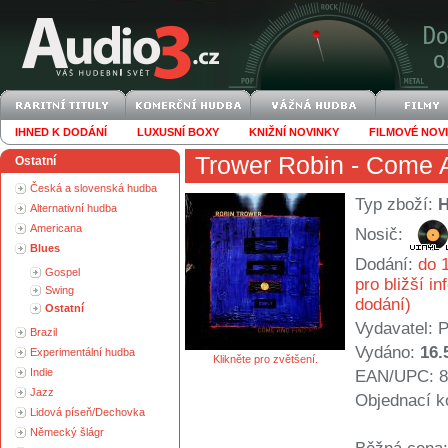
IHNED K DODÁNÍ
LUXUSNÍ BOXY
KNIŽNÍ NOVINKY
FILMOVÉ NOV
Trower Robin
- Come 
Ostatní
Česká a slovenská hudba
Typ zboží:
Alternativní hudba
Americana
Nosič:
Blues
Dodání:
do 1
Gospel
pro bližší i
Swing
dodání)
Ostatní
Vydavatel:
P
Brazil
Vydáno:
16.
Experimentální hudba
Klikněte pro zvětšení.
Indie
EAN/UPC: 8
Jazz
Objednací k
Lidová píseň/Dechovka
Německý šlágr