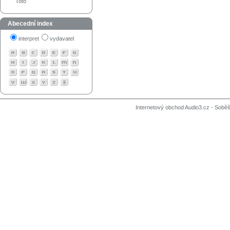
Toto
Abecední index
interpret
vydavatel
Internetový obchod Audio3.cz - Soběši