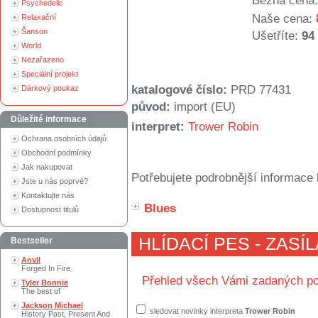
Běžná cena:
Psychedelic
Naše cena:
Relaxační
Šanson
Ušetříte:
94
World
Nezařazeno
Speciální projekt
katalogové číslo:
PRD 77431
Dárkový poukaz
původ:
import (EU)
Důležité informace
interpret:
Trower Robin
Ochrana osobních údajů
Obchodní podmínky
Jak nakupovat
Potřebujete podrobnější informace 
Jste u nás poprvé?
Kontaktujte nás
Blues
Dostupnost titulů
HLÍDACÍ PES - ZASÍ
Bestseller
Anvil
Forged In Fire
Přehled všech Vámi zadaných po
Tyler Bonnie
The best of
Jackson Michael
sledovat novinky interpreta
Trower Robin
History Past, Present And