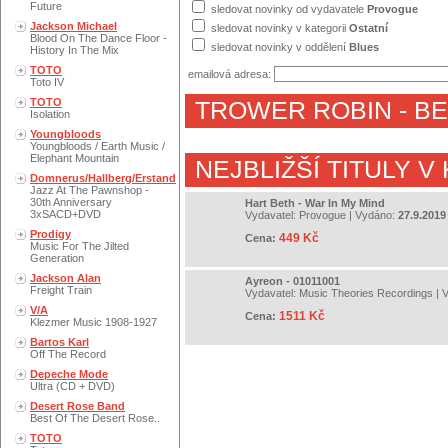
Future
sledovat novinky od vydavatele
Provogue
Jackson Michael
sledovat novinky v kategorii
Ostatní
Blood On The Dance Floor -
sledovat novinky v oddělení
Blues
History In The Mix
TOTO
emailová adresa:
Toto IV
TOTO
TROWER ROBIN
- B
Isolation
Youngbloods
Youngbloods / Earth Music /
Elephant Mountain
NEJBLIŽŠÍ TITULY V
Domnerus/Hallberg/Erstand
Jazz At The Pawnshop -
30th Anniversary
Hart Beth - War In My Mind
3xSACD+DVD
Vydavatel:
Provogue
| Vydáno:
27.9.2019
Prodigy
449 Kč
Cena:
Music For The Jilted
Generation
Jackson Alan
Ayreon - 01011001
Freight Train
Vydavatel:
Music Theories Recordings
| 
V/A
1511 Kč
Cena:
Klezmer Music 1908-1927
Bartos Karl
Off The Record
Depeche Mode
Ultra (CD + DVD)
Desert Rose Band
Best Of The Desert Rose..
TOTO