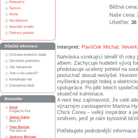
Relaxační
Běžná cena:
Šanson
Naše cena:
World
Nezařazeno
Ušetříte:
36
Speciální projekt
Dárkový poukaz
Důležité informace
interpret:
Pavlíček Michal
;
Veverk
Ochrana osobních údajů
Nahrávka vznikající téměř tři rok
Obchodní podmínky
albem. Zachycuje hudební vývoj f
Jak nakupovat
představuje ucelený pohled na sou
Jste u nás poprvé?
posluchač dosud neslyšel. Hostem
Kontaktujte nás
myšlenka propojit hoboj a elektri
Dostupnost titulů
spolupráce. Po pěti letech společ
skutečné kulminace.
Bestseller
A není bez zajímavosti, že celé alb
výrazným zastoupením Martina Hybl
Anvil
Forged In Fire
Chick Corea – velký inspirátor a j
James Gang
směrem, jenž je nám bytostně blíz
Best Of
Tyler Bonnie
Potřebujete podrobnější informace 
The best of
Jackson Michael