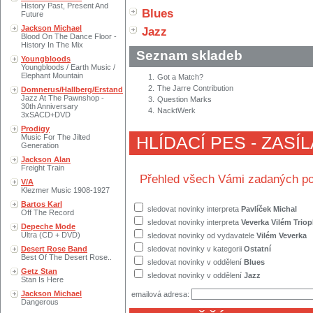
History Past, Present And
Blues
Future
Jackson Michael
Jazz
Blood On The Dance Floor -
History In The Mix
Seznam skladeb
Youngbloods
Youngbloods / Earth Music /
Elephant Mountain
1.
Got a Match?
2.
The Jarre Contribution
Domnerus/Hallberg/Erstand
Jazz At The Pawnshop -
3.
Question Marks
30th Anniversary
4.
NacktWerk
3xSACD+DVD
Prodigy
Music For The Jilted
HLÍDACÍ PES - ZASÍ
Generation
Jackson Alan
Freight Train
Přehled všech Vámi zadaných po
V/A
Klezmer Music 1908-1927
Bartos Karl
sledovat novinky interpreta
Pavlíček Michal
Off The Record
sledovat novinky interpreta
Veverka Vilém Triop
Depeche Mode
Ultra (CD + DVD)
sledovat novinky od vydavatele
Vilém Veverka
Desert Rose Band
sledovat novinky v kategorii
Ostatní
Best Of The Desert Rose..
sledovat novinky v oddělení
Blues
Getz Stan
sledovat novinky v oddělení
Jazz
Stan Is Here
Jackson Michael
emailová adresa:
Dangerous