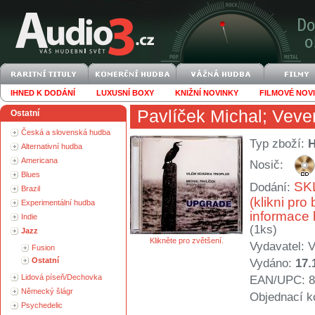
IHNED K DODÁNÍ
LUXUSNÍ BOXY
KNIŽNÍ NOVINKY
FILMOVÉ NOV
Pavlíček Michal
;
Vever
Ostatní
Česká a slovenská hudba
Typ zboží:
Alternativní hudba
Americana
Nosič:
Blues
SK
Dodání:
Brazil
(klikni pro 
Experimentální hudba
informace 
Indie
(1ks)
Jazz
Klikněte pro zvětšení.
Vydavatel:
V
Fusion
Ostatní
Vydáno:
17.
Lidová píseň/Dechovka
EAN/UPC: 8
Německý šlágr
Objednací k
Psychedelic