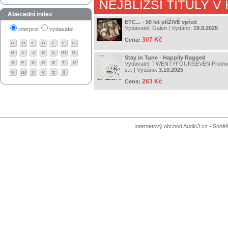
NEJBLIŽŠÍ TITULY V
Abecední index
ETC... - 50 let plíŽIVĚ vpřed
Vydavatel:
Galen
| Vydáno:
19.9.2025
interpret
vydavatel
307 Kč
Cena:
Stay in Tune - Happily Ragged
Vydavatel:
TWENTYFOURSEVEN Promot
s.r.
| Vydáno:
3.10.2025
263 Kč
Cena:
Internetový obchod Audio3.cz - Soběši