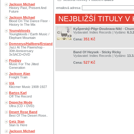
Jackson Michael
History Past, Present And
emailová adresa:
Future
NEJBLIŽŠÍ TITULY V
Jackson Michael
Blood On The Dance Floor -
History In The Mix
Kyšperský-Pilgr-Doubrava-Nikl - Chun
Youngbloods
Vydavatel:
Indies Records
| Vydáno:
6.3.
Youngbloods / Earth Music /
Elephant Mountain
351 Kč
Cena:
Domnerus/Hallberg/Erstand
Jazz At The Pawnshop -
30th Anniversary
Band Of Heysek - Sticky Ricky
3xSACD+DVD
Vydavatel:
Indies Records
| Vydáno:
13.3
Prodigy
527 Kč
Cena:
Music For The Jilted
Generation
Jackson Alan
Freight Train
V/A
Klezmer Music 1908-1927
Bartos Karl
Off The Record
Depeche Mode
Ultra (CD + DVD)
Desert Rose Band
Best Of The Desert Rose..
Getz Stan
Stan Is Here
Jackson Michael