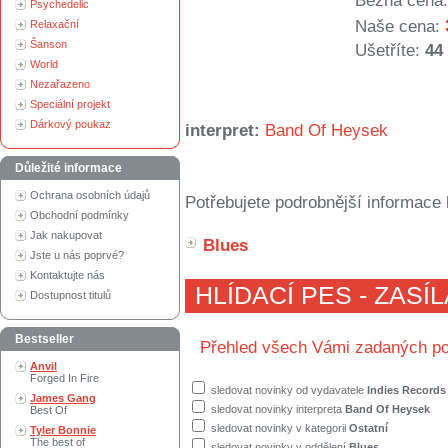
Běžná cena:
Psychedelic
Naše cena:
Relaxační
Šanson
Ušetříte:
44
World
Nezařazeno
Speciální projekt
Dárkový poukaz
interpret:
Band Of Heysek
Důležité informace
Ochrana osobních údajů
Potřebujete podrobnější informace 
Obchodní podmínky
Jak nakupovat
Blues
Jste u nás poprvé?
Kontaktujte nás
HLÍDACÍ PES - ZASÍ
Dostupnost titulů
Bestseller
Přehled všech Vámi zadaných po
Anvil
Forged In Fire
sledovat novinky od vydavatele
Indies Records
James Gang
sledovat novinky interpreta
Band Of Heysek
Best Of
sledovat novinky v kategorii
Ostatní
Tyler Bonnie
The best of
sledovat novinky v oddělení
Blues