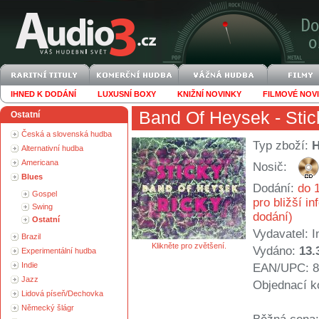
IHNED K DODÁNÍ
LUXUSNÍ BOXY
KNIŽNÍ NOVINKY
FILMOVÉ NOV
Band Of Heysek
- Stic
Ostatní
Česká a slovenská hudba
Typ zboží:
Alternativní hudba
Americana
Nosič:
Blues
Dodání:
do 1
Gospel
pro bližší i
Swing
dodání)
Ostatní
Vydavatel:
I
Brazil
Klikněte pro zvětšení.
Vydáno:
13.
Experimentální hudba
Indie
EAN/UPC: 8
Jazz
Objednací k
Lidová píseň/Dechovka
Německý šlágr