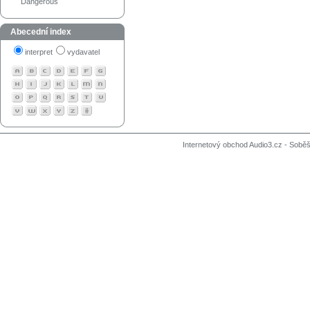
Dangerous
Abecední index
interpret
vydavatel
Internetový obchod Audio3.cz - Soběši