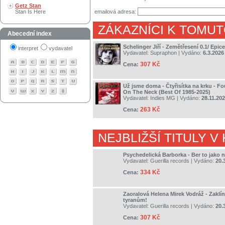
Getz Stan
Stan Is Here
emailová adresa:
ZÁKAZNÍCI K TOMUT
Abecední index
Schelinger Jiří - Zemětřesení 0.1/ Epi
interpret
vydavatel
Vydavatel:
Supraphon
| Vydáno:
6.3.2026
307 Kč
Cena:
Už jsme doma - Čtyřisítka na krku - Fo
On The Neck (Best Of 1985-2025)
Vydavatel:
Indies MG
| Vydáno:
28.11.20
263 Kč
Cena:
NEJBLIŽŠÍ TITULY V
Psychedelická Barborka - Ber to jako n
Vydavatel:
Guerilla records
| Vydáno:
20.
334 Kč
Cena:
Zaoralová Helena Mirek Vodráž - Zaklín
tyranům!
Vydavatel:
Guerilla records
| Vydáno:
20.
307 Kč
Cena: