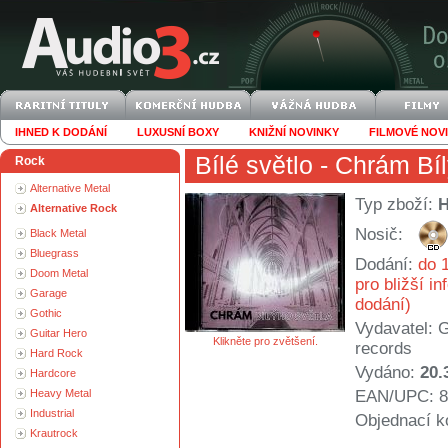
IHNED K DODÁNÍ
LUXUSNÍ BOXY
KNIŽNÍ NOVINKY
FILMOVÉ NOV
Bílé světlo
- Chrám Bíl
Rock
Alternative Metal
Typ zboží:
Alternative Rock
Nosič:
Black Metal
Bluegrass
Dodání:
do 1
Doom Metal
pro bližší i
Garage
dodání)
Gothic
Vydavatel:
G
Guitar Hero
Klikněte pro zvětšení.
records
Hard Rock
Vydáno:
20.
Hardcore
Heavy Metal
EAN/UPC: 8
Industrial
Objednací k
Krautrock