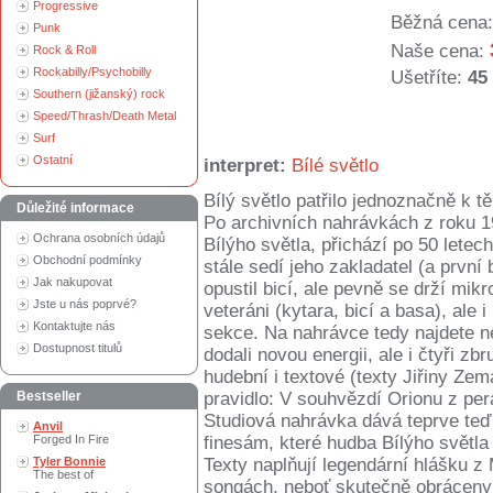
Progressive
Běžná cena:
Punk
Naše cena:
Rock & Roll
Rockabilly/Psychobilly
Ušetříte:
45
Southern (jižanský) rock
Speed/Thrash/Death Metal
Surf
Ostatní
interpret:
Bílé světlo
Bílý světlo patřilo jednoznačně k
Důležité informace
Po archivních nahrávkách z roku 1
Ochrana osobních údajů
Bílýho světla, přichází po 50 letech
Obchodní podmínky
stále sedí jeho zakladatel (a prvn
Jak nakupovat
opustil bicí, ale pevně se drží mik
Jste u nás poprvé?
veteráni (kytara, bicí a basa), ale
Kontaktujte nás
sekce. Na nahrávce tedy najdete ne
Dostupnost titulů
dodali novou energii, ale i čtyři z
hudební i textové (texty Jiřiny Zem
Bestseller
pravidlo: V souhvězdí Orionu z per
Studiová nahrávka dává teprve teď
Anvil
Forged In Fire
finesám, které hudba Bílýho světla
Tyler Bonnie
Texty naplňují legendární hlášku z
The best of
songách, neboť skutečně obráceny