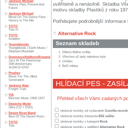
Jackson Michael
uvěřitelně a nenásilně. Skladba V
History Past, Present And
Future
motivu skladby Plastiků z roku 1970
Jackson Michael
Blood On The Dance Floor -
History In The Mix
Potřebujete podrobnější informace 
TOTO
Toto IV
Alternative Rock
TOTO
Isolation
Seznam skladeb
Youngbloods
Youngbloods / Earth Music /
Elephant Mountain
1.
Dělníci Bílého světla
2.
Všechno už tady nejednou bylo
Domnerus/Hallberg/Erstand
Jazz At The Pawnshop -
3.
Umělec
30th Anniversary
4.
Boží mlejny
3xSACD+DVD
Prodigy
Music For The Jilted
Generation
HLÍDACÍ PES - ZASÍ
Jackson Alan
Freight Train
V/A
Přehled všech Vámi zadaných po
Klezmer Music 1908-1927
Depeche Mode
Ultra (CD + DVD)
sledovat novinky od vydavatele
Guerilla record
Desert Rose Band
sledovat novinky interpreta
Bílé světlo
Best Of The Desert Rose..
sledovat novinky v kategorii
Rock
TOTO
Toto
sledovat novinky v oddělení
Alternative Rock