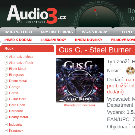
IHNED K DODÁNÍ
LUXUSNÍ BOXY
KNIŽNÍ NOVINKY
FILMOVÉ NOV
Gus G.
- Steel Burner
Rock
Alternative Metal
Typ zboží:
Alternative Rock
Black Metal
Nosič:
Bluegrass
Dodání:
na d
Doom Metal
pro bližší i
Garage
dodání)
Gothic
Vydavatel:
M
Guitar Hero
Department
Hard Rock
Klikněte pro zvětšení.
Hardcore
Vydáno:
1.5
Heavy Metal
EAN/UPC: 7
Industrial
Objednací k
Krautrock