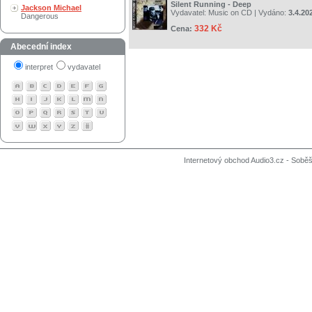
Silent Running - Deep
Jackson Michael
Vydavatel:
Music on CD
| Vydáno:
3.4.20
Dangerous
332 Kč
Cena:
Abecední index
interpret
vydavatel
Internetový obchod Audio3.cz - Soběši