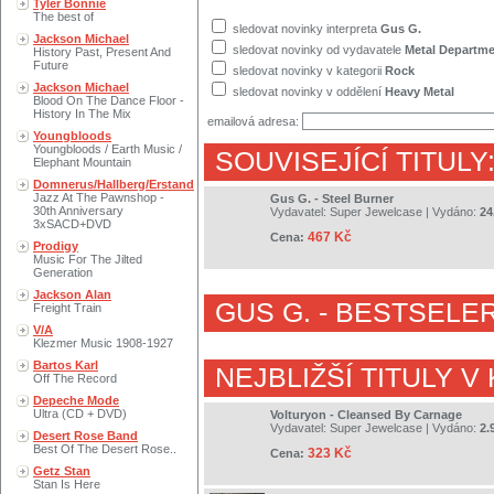
Tyler Bonnie
The best of
sledovat novinky interpreta
Gus G.
Jackson Michael
sledovat novinky od vydavatele
Metal Departm
History Past, Present And
Future
sledovat novinky v kategorii
Rock
Jackson Michael
sledovat novinky v oddělení
Heavy Metal
Blood On The Dance Floor -
History In The Mix
emailová adresa:
Youngbloods
Youngbloods / Earth Music /
SOUVISEJÍCÍ TITULY
Elephant Mountain
Domnerus/Hallberg/Erstand
Jazz At The Pawnshop -
Gus G. - Steel Burner
30th Anniversary
Vydavatel:
Super Jewelcase
| Vydáno:
24
3xSACD+DVD
467 Kč
Cena:
Prodigy
Music For The Jilted
Generation
Jackson Alan
GUS G.
- BESTSELER
Freight Train
V/A
Klezmer Music 1908-1927
Bartos Karl
NEJBLIŽŠÍ TITULY V
Off The Record
Depeche Mode
Ultra (CD + DVD)
Volturyon - Cleansed By Carnage
Vydavatel:
Super Jewelcase
| Vydáno:
2.
Desert Rose Band
Best Of The Desert Rose..
323 Kč
Cena:
Getz Stan
Stan Is Here