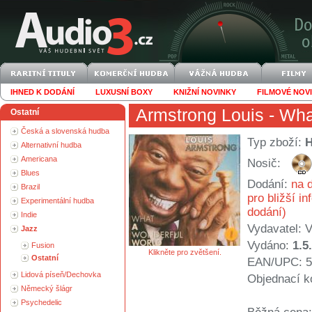
IHNED K DODÁNÍ
LUXUSNÍ BOXY
KNIŽNÍ NOVINKY
FILMOVÉ NOV
Armstrong Louis
- Wha
Ostatní
Česká a slovenská hudba
Typ zboží:
Alternativní hudba
Americana
Nosič:
Blues
Dodání:
na d
Brazil
pro bližší i
Experimentální hudba
dodání)
Indie
Vydavatel:
V
Jazz
Vydáno:
1.5
Fusion
Klikněte pro zvětšení.
Ostatní
EAN/UPC: 5
Lidová píseň/Dechovka
Objednací k
Německý šlágr
Psychedelic