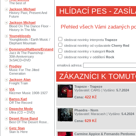
The best of
HLÍDACÍ PES - ZASÍ
Jackson Michael
History Past, Present And
Future
Jackson Michael
Přehled všech Vámi zadaných po
Blood On The Dance Floor -
History In The Mix
Youngbloods
Youngbloods / Earth Music /
sledovat novinky interpreta
Trapeze
Elephant Mountain
sledovat novinky od vydavatele
Cherry Red
Domnerus/Hallberg/Erstand
sledovat novinky v kategorii
Rock
Jazz At The Pawnshop -
30th Anniversary
sledovat novinky v oddělení
Rock
3xSACD+DVD
emailová adresa:
Prodigy
Music For The Jilted
Generation
ZÁKAZNÍCI K TOMUT
Jackson Alan
Freight Train
Trapeze - Trapeze
V/A
Vydavatel:
CARG
| Vydáno:
5.7.2024
Klezmer Music 1908-1927
422 Kč
Cena:
Bartos Karl
Off The Record
Depeche Mode
Phaedra - Norn
Ultra (CD + DVD)
Vydavatel:
Maracash
| Vydáno:
5.4.2024
Desert Rose Band
629 Kč
Cena:
Best Of The Desert Rose..
Getz Stan
Stan Is Here
Carmine Appice & Fernando Perdomo P