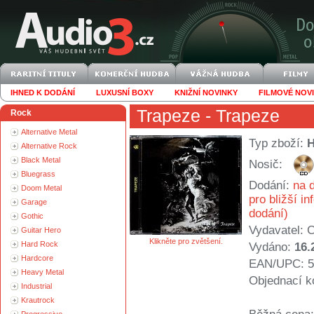
IHNED K DODÁNÍ
LUXUSNÍ BOXY
KNIŽNÍ NOVINKY
FILMOVÉ NOV
Trapeze
- Trapeze
Rock
Alternative Metal
Typ zboží:
Alternative Rock
Black Metal
Nosič:
Bluegrass
Dodání:
na d
Doom Metal
pro bližší i
Garage
dodání)
Gothic
Vydavatel:
C
Guitar Hero
Klikněte pro zvětšení.
Hard Rock
Vydáno:
16.
Hardcore
EAN/UPC: 5
Heavy Metal
Objednací k
Industrial
Krautrock