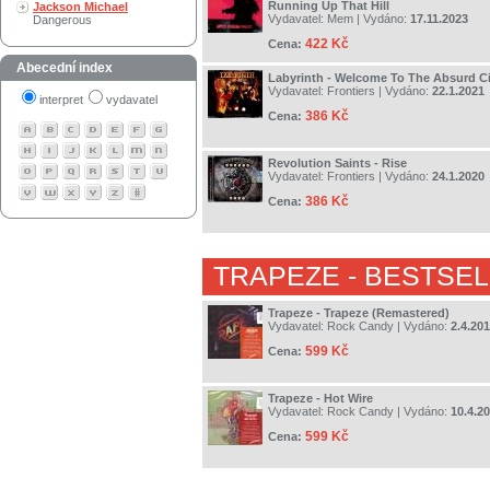
Running Up That Hill
Jackson Michael
Vydavatel:
Mem
| Vydáno:
17.11.2023
Dangerous
422 Kč
Cena:
Abecední index
Labyrinth - Welcome To The Absurd C
Vydavatel:
Frontiers
| Vydáno:
22.1.2021
interpret
vydavatel
386 Kč
Cena:
Revolution Saints - Rise
Vydavatel:
Frontiers
| Vydáno:
24.1.2020
386 Kč
Cena:
TRAPEZE
- BESTSEL
Trapeze - Trapeze (Remastered)
Vydavatel:
Rock Candy
| Vydáno:
2.4.20
599 Kč
Cena:
Trapeze - Hot Wire
Vydavatel:
Rock Candy
| Vydáno:
10.4.2
599 Kč
Cena: