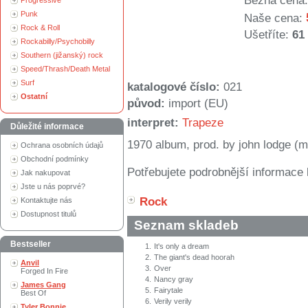
Běžná cena:
Progressive
Punk
Naše cena:
Rock & Roll
Ušetříte:
61
Rockabilly/Psychobilly
Southern (jižanský) rock
Speed/Thrash/Death Metal
Surf
katalogové číslo:
021
Ostatní
původ:
import (EU)
interpret:
Trapeze
Důležité informace
1970 album, prod. by john lodge (
Ochrana osobních údajů
Obchodní podmínky
Potřebujete podrobnější informace 
Jak nakupovat
Jste u nás poprvé?
Rock
Kontaktujte nás
Dostupnost titulů
Seznam skladeb
Bestseller
1.
It's only a dream
2.
The giant's dead hoorah
Anvil
3.
Over
Forged In Fire
4.
Nancy gray
James Gang
5.
Fairytale
Best Of
6.
Verily verily
Tyler Bonnie