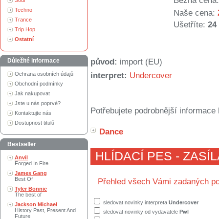
Běžná cena:
Soul
Techno
Naše cena:
Trance
Ušetříte:
24
Trip Hop
Ostatní
Důležité informace
původ:
import (EU)
Ochrana osobních údajů
interpret:
Undercover
Obchodní podmínky
Jak nakupovat
Jste u nás poprvé?
Potřebujete podrobnější informace 
Kontaktujte nás
Dostupnost titulů
Dance
Bestseller
HLÍDACÍ PES - ZASÍ
Anvil
Forged In Fire
James Gang
Best Of
Přehled všech Vámi zadaných po
Tyler Bonnie
The best of
sledovat novinky interpreta
Undercover
Jackson Michael
History Past, Present And
sledovat novinky od vydavatele
Pwl
Future