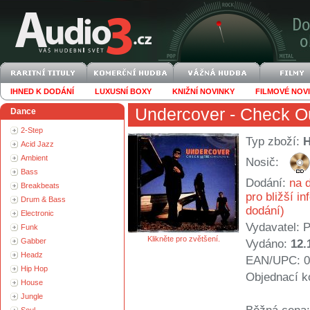
IHNED K DODÁNÍ
LUXUSNÍ BOXY
KNIŽNÍ NOVINKY
FILMOVÉ NOV
Undercover
- Check O
Dance
2-Step
Typ zboží:
Acid Jazz
Ambient
Nosič:
Bass
Dodání:
na d
Breakbeats
pro bližší i
Drum & Bass
dodání)
Electronic
Vydavatel:
P
Funk
Klikněte pro zvětšení.
Gabber
Vydáno:
12.
Headz
EAN/UPC: 0
Hip Hop
Objednací k
House
Jungle