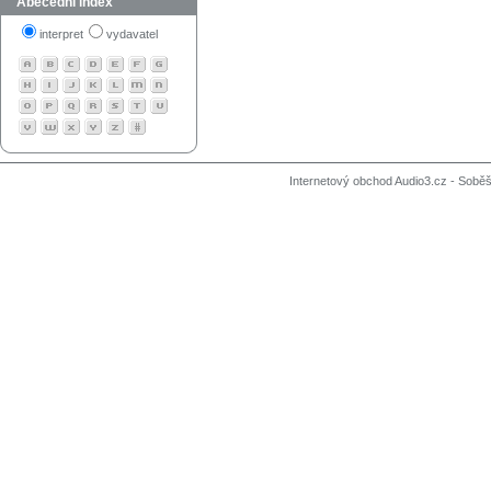
Abecední index
interpret
vydavatel
Internetový obchod Audio3.cz - Soběši