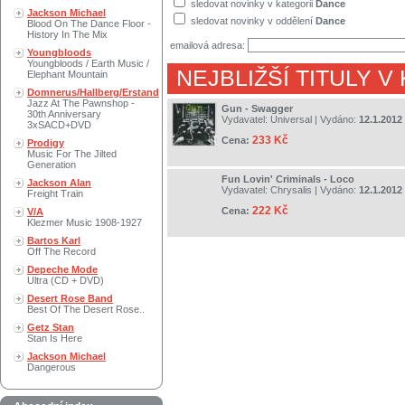
sledovat novinky v kategorii
Dance
Jackson Michael
sledovat novinky v oddělení
Dance
Blood On The Dance Floor -
History In The Mix
emailová adresa:
Youngbloods
Youngbloods / Earth Music /
NEJBLIŽŠÍ TITULY V
Elephant Mountain
Domnerus/Hallberg/Erstand
Jazz At The Pawnshop -
Gun - Swagger
30th Anniversary
Vydavatel:
Universal
| Vydáno:
12.1.2012
3xSACD+DVD
233 Kč
Cena:
Prodigy
Music For The Jilted
Generation
Fun Lovin' Criminals - Loco
Jackson Alan
Vydavatel:
Chrysalis
| Vydáno:
12.1.2012
Freight Train
222 Kč
Cena:
V/A
Klezmer Music 1908-1927
Bartos Karl
Off The Record
Depeche Mode
Ultra (CD + DVD)
Desert Rose Band
Best Of The Desert Rose..
Getz Stan
Stan Is Here
Jackson Michael
Dangerous