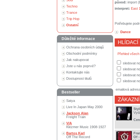
Soul
původ:
import 
Techno
interpret:
East 
Trance
Trip Hop
Potřebujete podr
Ostatní
Dance
Důležité informace
HLÍDACÍ
Ochrana osobních údajů
Obchodní podmínky
Přehled všech
Jak nakupovat
sledovat no
Jste u nás poprvé?
sledovat n
Kontaktujte nás
sledovat no
Dostupnost titulů
sledovat no
emailová adres
Bestseller
ZÁKAZNÍ
Satya
Live In Japan May 2000
Styl
Vyd
Jackson Alan
Freight Train
Cen
V/A
Klezmer Music 1908-1927
Bartos Karl
Fra
Off The Record
Of 