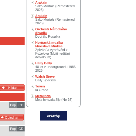
Arakain
Salto Mortale (Remastered
2026)
Arakain
Salto Mortale (Remastered
2026)
Orchestr Národního
divadla
Dvořák: Rusalka
Horňácká muzika
Miroslava Minkse
Zpívání a vyprávění z
Kuželova (Multimediální
dvojalbum)
Hally Belly
40 let v undergroundu 1986-
2026
Walsh Steve
Daily Specials
Toyen
Ia Orana
Metalinda
Moja hviezda žije (No 16)
Pop
CD
Pop
CD