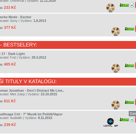
avatel:
Universal
| Vydáno:
11.12.2020
10%
233 Kč
a:
eche Mode - Exciter
avatel:
Sony
| Vydáno:
1.8.2013
377 Kč
a:
10%
- BESTSELERY:
 17 - Dark Light
avatel:
Fod
| Vydáno:
29.3.2012
405 Kč
a:
10%
ŠÍ TITULY V KATALOGU:
hman Jonathan - Don't Distract Me Live..
avatel:
Mint Julep
| Vydáno:
23.10.2015
611 Kč
a:
10%
Dan
a/Image Ctrl - 7" Musik Ist Politik/Vapor
avatel:
Audiolith
| Vydáno:
9.11.2015
10%
239 Kč
a: