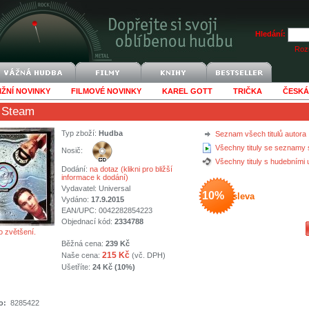
Hledání:
Rozš
IŽNÍ NOVINKY
FILMOVÉ NOVINKY
KAREL GOTT
TRIČKA
ČESKÁ
 Steam
Typ zboží:
Hudba
Seznam všech titulů autora
Všechny tituly se seznamy 
Nosič:
Všechny tituly s hudebními
Dodání:
na dotaz (klikni pro bližší
informace k dodání)
Vydavatel:
Universal
10%
sleva
Vydáno:
17.9.2015
EAN/UPC: 0042282854223
Objednací kód:
2334788
o zvětšení.
Běžná cena:
239 Kč
215 Kč
Naše cena:
(vč. DPH)
Ušetříte:
24 Kč (10%)
o:
8285422