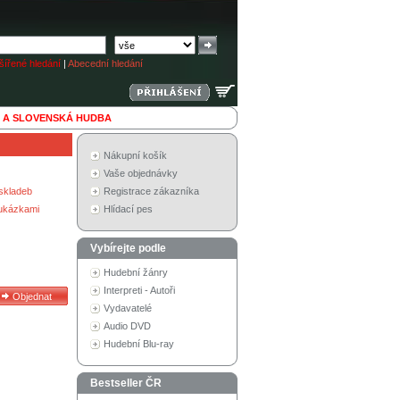
ířené hledání
|
Abecední hledání
 A SLOVENSKÁ HUDBA
Nákupní košík
Vaše objednávky
skladeb
Registrace zákazníka
 ukázkami
Hlídací pes
Vybírejte podle
Hudební žánry
Interpreti - Autoři
Vydavatelé
Audio DVD
Hudební Blu-ray
Bestseller ČR