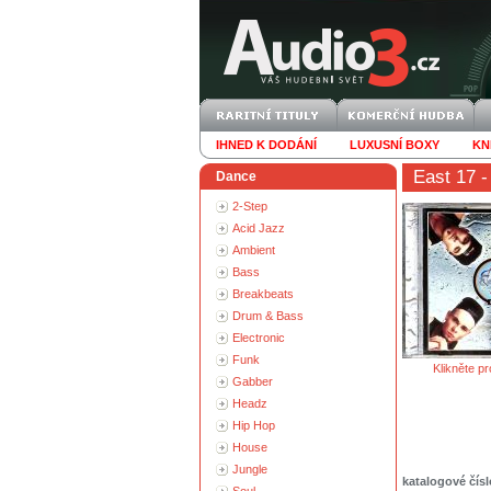
IHNED K DODÁNÍ
LUXUSNÍ BOXY
KN
East 17
-
Dance
2-Step
Acid Jazz
Ambient
Bass
Breakbeats
Drum & Bass
Electronic
Funk
Klikněte pr
Gabber
Headz
Hip Hop
House
Jungle
katalogové čísl