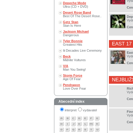
Vyd
Depeche Mode
Ultra (CD + DVD)
Cen
Desert Rose Band
Best Of The Desert Rose..
Dep
Vyd
Getz Stan
Stan Is Here
Cen
Jackson Michael
Dangerous
Tyler Bonnie
EAST 17
Greatest Hits
Iii Decades Live Ceremony
East
Vyd
Beck
Midnite Vultures
Cen
V/A
Man You Swing!
Storm Force
NEJBLIŽ
Age Of Fear
Pendragon
Love Over Fear
Ric
Vyd
Cen
Abecední index
interpret
vydavatel
Finn
Vyd
Cen