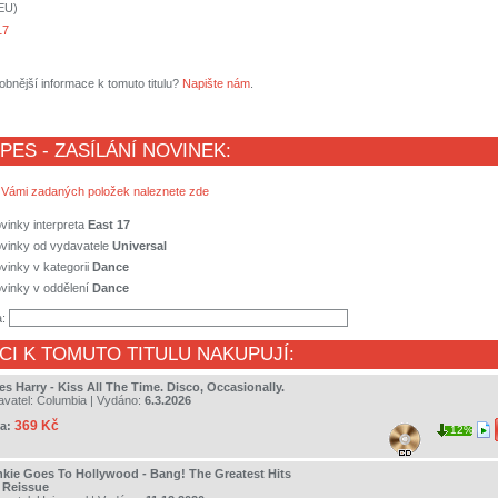
(EU)
17
obnější informace k tomuto titulu?
Napište nám
.
 PES - ZASÍLÁNÍ NOVINEK:
 Vámi zadaných položek naleznete zde
vinky interpreta
East 17
ovinky od vydavatele
Universal
vinky v kategorii
Dance
vinky v oddělení
Dance
a:
CI K TOMUTO TITULU NAKUPUJÍ:
es Harry - Kiss All The Time. Disco, Occasionally.
avatel:
Columbia
| Vydáno:
6.3.2026
369 Kč
a:
12%
nkie Goes To Hollywood - Bang! The Greatest Hits
- Reissue