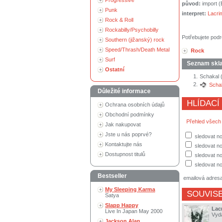
Progressive
původ:
import 
Punk
interpret:
Lacri
Rock & Roll
Rockabilly/Psychobilly
Potřebujete podr
Southern (jižanský) rock
Speed/Thrash/Death Metal
Rock
Surf
Seznam skl
Ostatní
1.
Schakal (
2.
Schak
Důležité informace
HLÍDACÍ
Ochrana osobních údajů
Obchodní podmínky
Přehled všech
Jak nakupovat
Jste u nás poprvé?
sledovat no
Kontaktujte nás
sledovat n
Dostupnost titulů
sledovat no
sledovat no
Bestseller
emailová adres
My Sleeping Karma
SOUVISE
Satya
Slapp Happy
Lac
Live In Japan May 2000
Vyd
Jackson Alan