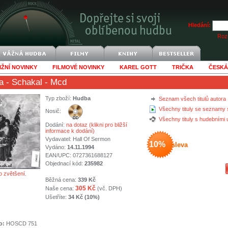
Hledání:
Rozš
IŽNÍ NOVINKY
FILMOVÉ NOVINKY
KAREL GOTT
TRIČKA
ČESKÁ
a
- Schakal - Mcd
Typ zboží:
Hudba
Seznam všech titulů autora
Všechny tituly se seznamy 
Nosič:
Všechny tituly s hudebními
Dodání:
na dotaz (klikni pro bližší
informace k dodání)
Vydavatel:
Hall Of Sermon
10%
sleva
Vydáno:
14.11.1994
EAN/UPC: 0727361688127
Objednací kód:
235982
o zvětšení.
Běžná cena:
339 Kč
305 Kč
Naše cena:
(vč. DPH)
Ušetříte:
34 Kč (10%)
o:
HOSCD 751