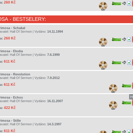
260 Kč
a:
10%
OSA
- BESTSELERY:
rimosa - Schakal
avatel:
Hall Of Sermon
| Vydáno:
14.11.1994
260 Kč
a:
10%
rimosa - Elodia
avatel:
Hall Of Sermon
| Vydáno:
7.6.1999
611 Kč
a:
10%
rimosa - Revolution
avatel:
Hall Of Sermon
| Vydáno:
7.9.2012
611 Kč
a:
10%
H
rimosa - Echos
avatel:
Hall Of Sermon
| Vydáno:
16.11.2007
10%
422 Kč
a:
imosa - Stille
avatel:
Hall Of Sermon
| Vydáno:
14.3.1997
611 Kč
a:
10%