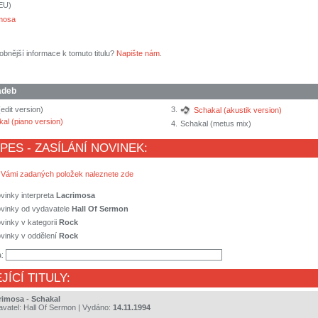
(EU)
mosa
obnější informace k tomuto titulu?
Napište nám
.
adeb
edit version)
3.
Schakal (akustik version)
al (piano version)
4.
Schakal (metus mix)
 PES - ZASÍLÁNÍ NOVINEK:
 Vámi zadaných položek naleznete zde
vinky interpreta
Lacrimosa
ovinky od vydavatele
Hall Of Sermon
vinky v kategorii
Rock
vinky v oddělení
Rock
a:
JÍCÍ TITULY:
rimosa - Schakal
avatel:
Hall Of Sermon
| Vydáno:
14.11.1994