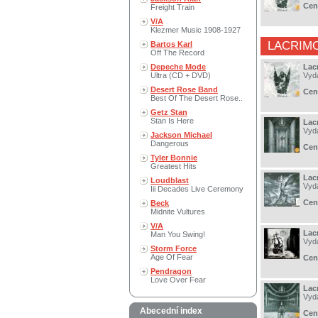
Cen
Freight Train
V/A
Klezmer Music 1908-1927
LACRIM
Bartos Karl
Off The Record
Depeche Mode
Lac
Ultra (CD + DVD)
Vyd
Desert Rose Band
Cen
Best Of The Desert Rose..
Getz Stan
Stan Is Here
Lac
Vyd
Jackson Michael
Dangerous
Cen
Tyler Bonnie
Greatest Hits
Lac
Loudblast
Vyd
Iii Decades Live Ceremony
Cen
Beck
Midnite Vultures
V/A
Lac
Man You Swing!
Vyd
Storm Force
Age Of Fear
Cen
Pendragon
Love Over Fear
Lacr
Vyd
Abecední index
Cen