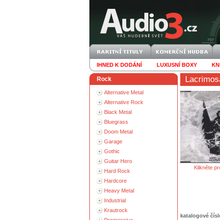
IHNED K DODÁNÍ
LUXUSNÍ BOXY
KN
Lacrimos
Rock
Alternative Metal
Alternative Rock
Black Metal
Bluegrass
Doom Metal
Garage
Gothic
Guitar Hero
Klikněte pr
Hard Rock
Hardcore
Heavy Metal
Industrial
Krautrock
katalogové čísl