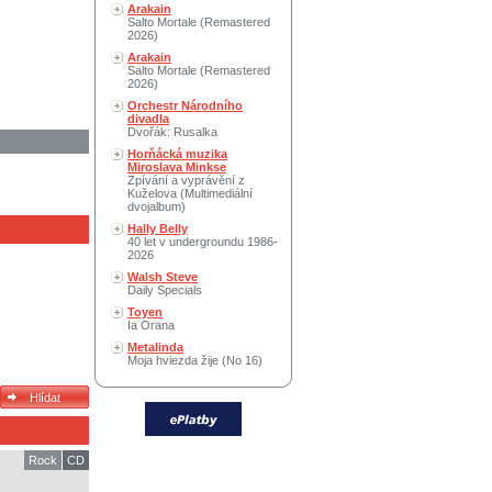
Arakain
Salto Mortale (Remastered
2026)
Arakain
Salto Mortale (Remastered
2026)
Orchestr Národního
divadla
Dvořák: Rusalka
Horňácká muzika
Miroslava Minkse
Zpívání a vyprávění z
Kuželova (Multimediální
dvojalbum)
Hally Belly
40 let v undergroundu 1986-
2026
Walsh Steve
Daily Specials
Toyen
Ia Orana
Metalinda
Moja hviezda žije (No 16)
Rock
CD