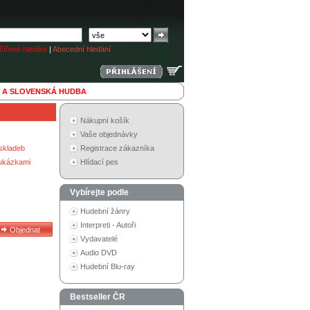
ířené hledání
|
Abecední hledání
 A SLOVENSKÁ HUDBA
Nákupní košík
Vaše objednávky
skladeb
Registrace zákazníka
 ukázkami
Hlídací pes
Vybírejte podle
Hudební žánry
Interpreti - Autoři
Vydavatelé
Audio DVD
Hudební Blu-ray
Bestseller ČR