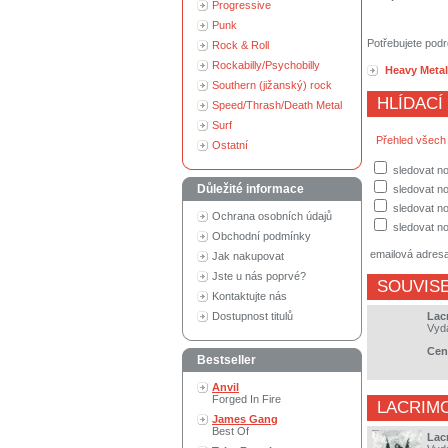
Progressive
Punk
Potřebujete podr
Rock & Roll
Rockabilly/Psychobilly
Heavy Metal
Southern (jižanský) rock
HLÍDACÍ
Speed/Thrash/Death Metal
Surf
Přehled všech
Ostatní
sledovat no
Důležité informace
sledovat n
sledovat no
Ochrana osobních údajů
sledovat no
Obchodní podmínky
emailová adres
Jak nakupovat
Jste u nás poprvé?
SOUVISE
Kontaktujte nás
Dostupnost titulů
Lac
Vyd
Cen
Bestseller
Anvil
Forged In Fire
LACRIM
James Gang
Best Of
Lac