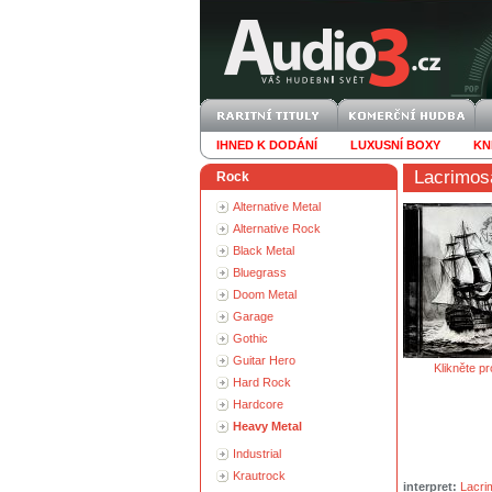
IHNED K DODÁNÍ
LUXUSNÍ BOXY
KN
Lacrimos
Rock
Alternative Metal
Alternative Rock
Black Metal
Bluegrass
Doom Metal
Garage
Gothic
Guitar Hero
Klikněte pr
Hard Rock
Hardcore
Heavy Metal
Industrial
Krautrock
interpret:
Lacri