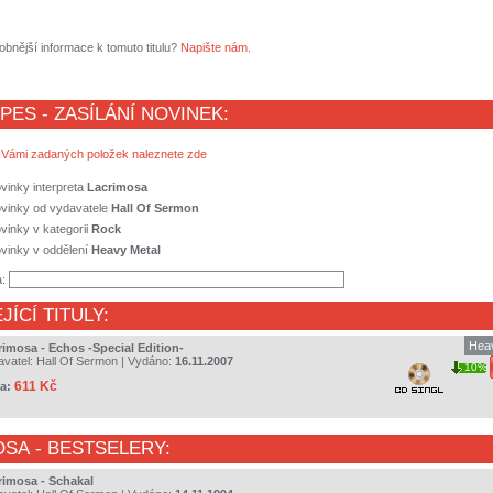
obnější informace k tomuto titulu?
Napište nám
.
 PES - ZASÍLÁNÍ NOVINEK:
 Vámi zadaných položek naleznete zde
vinky interpreta
Lacrimosa
ovinky od vydavatele
Hall Of Sermon
vinky v kategorii
Rock
vinky v oddělení
Heavy Metal
a:
JÍCÍ TITULY:
Hea
rimosa - Echos -Special Edition-
avatel:
Hall Of Sermon
| Vydáno:
16.11.2007
10%
611 Kč
a:
OSA
- BESTSELERY:
rimosa - Schakal