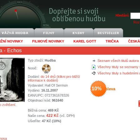
Hledání:
Rozš
IŽNÍ NOVINKY
FILMOVÉ NOVINKY
KAREL GOTT
TRIČKA
ČESKÁ
a
- Echos
Typ zboží:
Hudba
Seznam všech titulů autora
Všechny tituly se seznamy 
Nosič:
Všechny tituly s hudebními
Dodání:
do 14 dnů (klikni pro bližší
informace k dodání)
Vydavatel:
Hall Of Sermon
10%
sleva
Vydáno:
16.11.2007
EAN/UPC: 0727361678326
Objednací kód:
961640
o zvětšení.
Běžná cena:
469 Kč
422 Kč
Naše cena:
(vč. DPH)
Ušetříte:
47 Kč (10%)
mosa