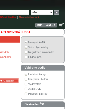
ířené hledání
|
Abecední hledání
 A SLOVENSKÁ HUDBA
Nákupní košík
Vaše objednávky
skladeb
Registrace zákazníka
 ukázkami
Hlídací pes
Vybírejte podle
Hudební žánry
Interpreti - Autoři
Vydavatelé
Audio DVD
Hudební Blu-ray
Bestseller ČR