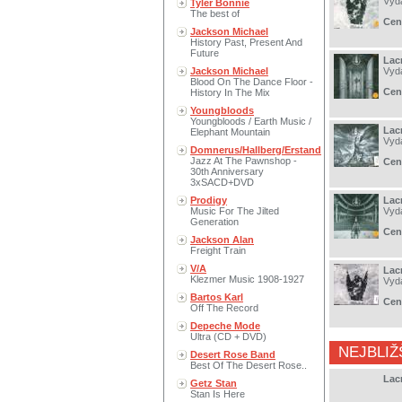
Vyd
Tyler Bonnie
The best of
Cen
Jackson Michael
History Past, Present And
Future
Lac
Jackson Michael
Vyd
Blood On The Dance Floor -
Cen
History In The Mix
Youngbloods
Youngbloods / Earth Music /
Lac
Elephant Mountain
Vyd
Domnerus/Hallberg/Erstand
Jazz At The Pawnshop -
Cen
30th Anniversary
3xSACD+DVD
Prodigy
Lacr
Music For The Jilted
Vyd
Generation
Cen
Jackson Alan
Freight Train
V/A
Lac
Klezmer Music 1908-1927
Vyd
Bartos Karl
Cen
Off The Record
Depeche Mode
Ultra (CD + DVD)
NEJBLIŽ
Desert Rose Band
Best Of The Desert Rose..
Lacr
Getz Stan
Stan Is Here