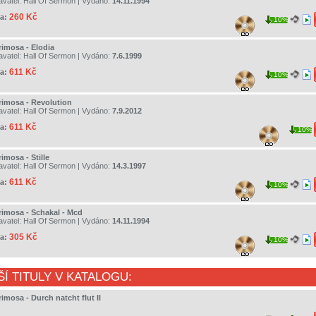
avatel:
Hall Of Sermon
| Vydáno:
14.11.1994
260 Kč
a:
10%
rimosa - Elodia
avatel:
Hall Of Sermon
| Vydáno:
7.6.1999
611 Kč
a:
10%
rimosa - Revolution
avatel:
Hall Of Sermon
| Vydáno:
7.9.2012
611 Kč
a:
10%
imosa - Stille
avatel:
Hall Of Sermon
| Vydáno:
14.3.1997
611 Kč
a:
10%
rimosa - Schakal - Mcd
avatel:
Hall Of Sermon
| Vydáno:
14.11.1994
305 Kč
a:
10%
ŠÍ TITULY V KATALOGU:
imosa - Durch natcht flut II