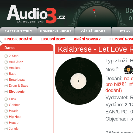
IHNED K DODÁNÍ
LUXUSNÍ BOXY
KNIŽNÍ NOVINKY
FILMOVÉ NOV
Kalabrese
- Let Love R
Dance
2-Step
Typ zboží:
Acid Jazz
Ambient
Nosič:
Bass
Dodání:
na d
Breakbeats
pro bližší i
Drum & Bass
dodání)
Electronic
Vydavatel:
R
Funk
Vydáno:
2.1
Gabber
Headz
EAN/UPC: 0
Hip Hop
Objednací k
House
Jungle