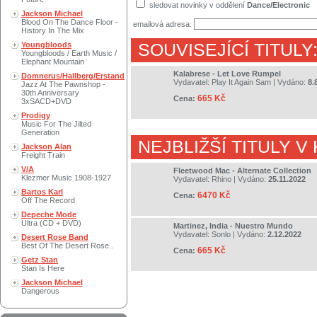
sledovat novinky v oddělení
Dance/Electronic
Jackson Michael
Blood On The Dance Floor -
emailová adresa:
History In The Mix
Youngbloods
SOUVISEJÍCÍ TITULY
Youngbloods / Earth Music /
Elephant Mountain
Kalabrese - Let Love Rumpel
Domnerus/Hallberg/Erstand
Vydavatel:
Play It Again Sam
| Vydáno:
8.
Jazz At The Pawnshop -
30th Anniversary
665 Kč
Cena:
3xSACD+DVD
Prodigy
Music For The Jilted
Generation
NEJBLIŽŠÍ TITULY V
Jackson Alan
Freight Train
V/A
Fleetwood Mac - Alternate Collection
Klezmer Music 1908-1927
Vydavatel:
Rhino
| Vydáno:
25.11.2022
Bartos Karl
6470 Kč
Cena:
Off The Record
Depeche Mode
Ultra (CD + DVD)
Martinez, India - Nuestro Mundo
Vydavatel:
Sonlo
| Vydáno:
2.12.2022
Desert Rose Band
Best Of The Desert Rose..
665 Kč
Cena:
Getz Stan
Stan Is Here
Jackson Michael
Dangerous