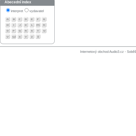
Abecední index
interpret
vydavatel
Internetový obchod Audio3.cz - Soběši