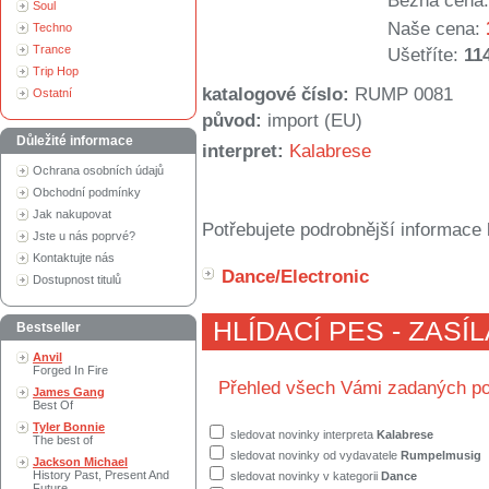
Běžná cena:
Soul
Naše cena:
Techno
Trance
Ušetříte:
11
Trip Hop
katalogové číslo:
RUMP 0081
Ostatní
původ:
import (EU)
Důležité informace
interpret:
Kalabrese
Ochrana osobních údajů
Obchodní podmínky
Jak nakupovat
Potřebujete podrobnější informace 
Jste u nás poprvé?
Kontaktujte nás
Dance/Electronic
Dostupnost titulů
HLÍDACÍ PES - ZASÍ
Bestseller
Anvil
Forged In Fire
Přehled všech Vámi zadaných po
James Gang
Best Of
Tyler Bonnie
sledovat novinky interpreta
Kalabrese
The best of
sledovat novinky od vydavatele
Rumpelmusig
Jackson Michael
History Past, Present And
sledovat novinky v kategorii
Dance
Future