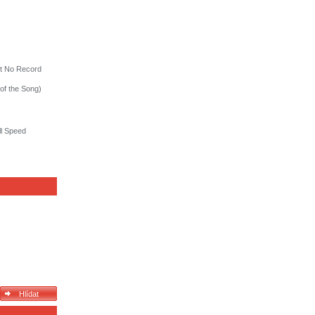
ut No Record
 of the Song)
ll Speed