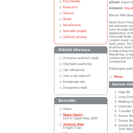
Psychedelic
původ:
import 
Relaxační
interpret:
Mayal
Šanson
Boxset With Book
World
Direct from Frenc
Nezařazeno
the television s
seen through the
Speciální projekt
appearance at th
Heckstall-Smith 
Dárkový poukaz
London music sce
early years, his
drummers Keef Ha
Důležité informace
broadcasting int
Mayall was a reg
Ochrana osobních údajů
London and the N
remastered.
Obchodní podmínky
Potřebujete podr
Jak nakupovat
Jste u nás poprvé?
Blues
Kontaktujte nás
Seznam skl
Dostupnost titulů
1.
Help Me
2.
Long Gone
Bestseller
3.
Walking o
4.
Unknown 
Satya
5.
Travellin'
Slapp Happy
6.
Duster Be
Live In Japan May 2000
7.
Duster Be
Jackson Alan
8.
Duster Be
Freight Train
John Maya