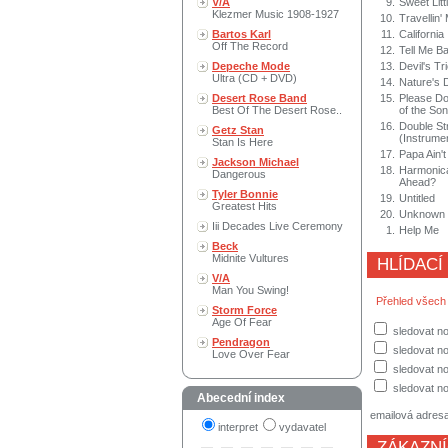
V/A
9.
Sweet Litt
Klezmer Music 1908-1927
10.
Travellin'
Bartos Karl
11.
California
Off The Record
12.
Tell Me Ba
Depeche Mode
13.
Devil's Tr
Ultra (CD + DVD)
14.
Nature's 
Desert Rose Band
15.
Please Do
Best Of The Desert Rose..
of the So
16.
Double Str
Getz Stan
(Instrumen
Stan Is Here
17.
Papa Ain't
Jackson Michael
18.
Harmonica
Dangerous
Ahead?
Tyler Bonnie
19.
Untitled
Greatest Hits
20.
Unknown T
Iii Decades Live Ceremony
1.
Help Me
Beck
Midnite Vultures
HLÍDACÍ
V/A
Man You Swing!
Přehled všech
Storm Force
Age Of Fear
sledovat no
Pendragon
sledovat n
Love Over Fear
sledovat no
sledovat no
Abecední index
emailová adres
interpret
vydavatel
ZÁKAZNÍ