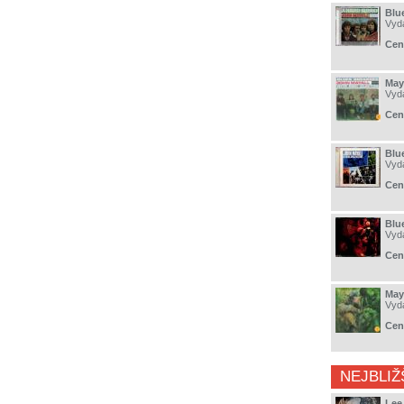
Blu
Vyd
Cen
May
Vyd
Cen
Blu
Vyd
Cen
Blu
Vyd
Cen
May
Vyd
Cen
NEJBLIŽ
Lee