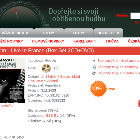
Hledání:
Rozš
IŽNÍ NOVINKY
FILMOVÉ NOVINKY
KAREL GOTT
TRIČKA
ČESKÁ
ohn
- Live In France (Box Set 2CD+DVD)
Typ zboží:
Hudba
Seznam všech titulů autora
Všechny tituly se seznamy 
Nosič:
(3)
Všechny tituly s hudebními
Dodání:
do 14 dnů (klikni pro bližší
informace k dodání)
Vydavatel:
Repertoire
10%
sleva
Vydáno:
3.11.2023
EAN/UPC: 4009910145920
Objednací kód:
3329322
o zvětšení.
Běžná cena:
769 Kč
692 Kč
Naše cena:
(vč. DPH)
Ušetříte:
77 Kč (10%)
o:
REPUK 1459