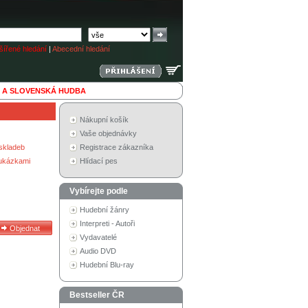
ířené hledání
|
Abecední hledání
 A SLOVENSKÁ HUDBA
Nákupní košík
Vaše objednávky
skladeb
Registrace zákazníka
 ukázkami
Hlídací pes
Vybírejte podle
Hudební žánry
Interpreti - Autoři
Vydavatelé
Audio DVD
Hudební Blu-ray
Bestseller ČR