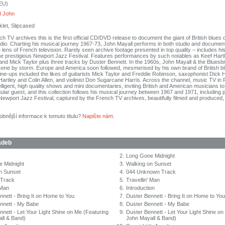
(EU)
l John
let, Slipcased
h TV archives this is the first official CD/DVD release to document the giant of British blues 
tudio. Charting his musical journey 1967-73, John Mayall performs in both studio and documen
 lens of French television. Rarely seen archive footage presented in top quality – includes hi
e prestigious Newport Jazz Festival. Features performances by such notables as Keef Hartl
and Mick Taylor plus three tracks by Duster Bennett. In the 1960s, John Mayall & the Bluesb
ne by storm. Europe and America soon followed, mesmerised by his own brand of British bl
 line-ups included the likes of guitarists Mick Taylor and Freddie Robinson, saxophonist Dick 
rtley and Colin Allen, and violinist Don Sugarcane Harris. Across the channel, music TV in
elligent, high quality shows and mini documentaries, inviting British and American musicians t
ular guest, and this collection follows his musical journey between 1967 and 1971, including
ewport Jazz Festival, captured by the French TV archives, beautifully filmed and produced
obnější informace k tomuto titulu?
Napište nám
.
adeb
2.
Long Gone Midnight
 Midnight
3.
Walking on Sunset
n Sunset
4.
044 Unknown Track
Track
5.
Travellin' Man
 Man
6.
Introduction
nnett - Bring It on Home to You
7.
Duster Bennett - Bring It on Home to You
nnett - My Babe
8.
Duster Bennett - My Babe
nnett - Let Your Light Shine on Me (Featuring
9.
Duster Bennett - Let Your Light Shine on
ll & Band)
John Mayall & Band)