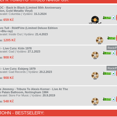
DC - Back In Black (Limited 50th Anniversary
ion, Gold Metallic Vinyl)
avatel:
Columbia
| Vydáno:
15.3.2024
12%
659 Kč
a:
hro Tull - RökfFöte (Limited Deluxe Edition
+Blu-ray)
avatel:
Inside Out
| Vydáno:
21.4.2023
12%
1205 Kč
a:
Rock/P
 - Live Cuts: Köln 1978
avatel:
Gad
| Vydáno:
27.1.2023
10%
908 Kč
a:
Rock/P
 - Live Cuts: Esbjerg 1979
avatel:
Gad Records
| Vydáno:
20.2.2023
10%
908 Kč
a:
e Jimmmy - Tribute To Alexis Korner - Live At The
b Palais Ballroom, Nottingham 1984
avatel:
Store For Music
| Vydáno:
20.9.2019
10%
548 Kč
a:
 JOHN
- BESTSELERY: