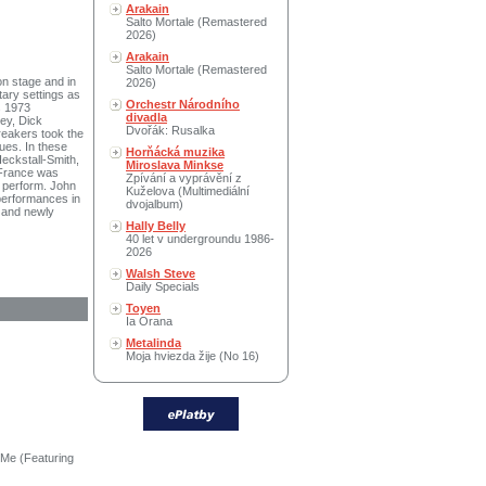
Arakain
Salto Mortale (Remastered
2026)
Arakain
Salto Mortale (Remastered
on stage and in
2026)
tary settings as
Orchestr Národního
s 1973
divadla
ey, Dick
Dvořák: Rusalka
reakers took the
ues. In these
Horňácká muzika
Heckstall-Smith,
Miroslava Minkse
 France was
Zpívání a vyprávění z
o perform. John
Kuželova (Multimediální
 performances in
dvojalbum)
, and newly
Hally Belly
40 let v undergroundu 1986-
2026
Walsh Steve
Daily Specials
Toyen
Ia Orana
Metalinda
Moja hviezda žije (No 16)
 Me (Featuring