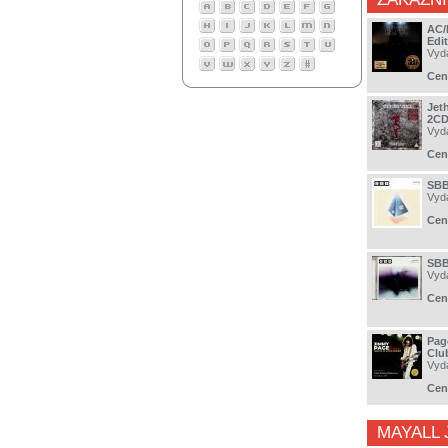
AC/
Edit
Vyd
Cen
Jet
2CD
Vyd
Cen
SBB
Vyd
Cen
SBB
Vyd
Cen
Pag
Clu
Vyd
Cen
MAYALL