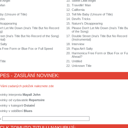
le Angel
10.
Sweet Little Angel
 Man
11.
Travellin' Man
12.
California
by (Unsure of Title)
13.
Tell Me Baby (Unsure of Title)
icks
14.
Devil's Tricks
Disappearing
15.
Nature's Disappearing
n't Let Me Down (Ina's Title But No Record
16.
Please Don't Let Me Down (Ina's Title B
ng)
of the Song)
eet (Ina's Title But No Record of the Song)
17.
Double Street (Ina's Title But No Record
tal)
(Instrumental)
 Salty
18.
Interview
 Free Form or Blue Fox or Full Speed
19.
Papa Ain't Salty
20.
Harmonica Free Form or Blue Fox or Fu
Ahead?
itle
21.
Untitled
22.
Unknown Title
 PES - ZASÍLÁNÍ NOVINEK:
 Vámi zadaných položek naleznete zde
vinky interpreta
Mayall John
ovinky od vydavatele
Repertoire
vinky v kategorii
Ostatní
vinky v oddělení
Blues
a:
CI K TOMUTO TITULU NAKUPUJÍ: