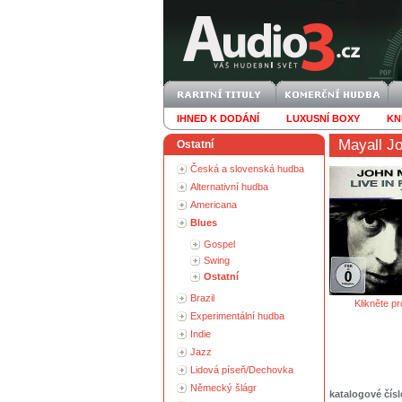
IHNED K DODÁNÍ
LUXUSNÍ BOXY
KN
Mayall J
Ostatní
Česká a slovenská hudba
Alternativní hudba
Americana
Blues
Gospel
Swing
Ostatní
Brazil
Klikněte pr
Experimentální hudba
Indie
Jazz
Lidová píseň/Dechovka
Německý šlágr
katalogové čísl