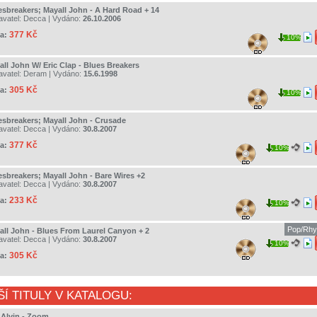
esbreakers; Mayall John - A Hard Road + 14
avatel:
Decca
| Vydáno:
26.10.2006
377 Kč
a:
10%
all John W/ Eric Clap - Blues Breakers
avatel:
Deram
| Vydáno:
15.6.1998
305 Kč
a:
10%
esbreakers; Mayall John - Crusade
avatel:
Decca
| Vydáno:
30.8.2007
377 Kč
a:
10%
esbreakers; Mayall John - Bare Wires +2
avatel:
Decca
| Vydáno:
30.8.2007
233 Kč
a:
10%
Pop/Rhy
all John - Blues From Laurel Canyon + 2
avatel:
Decca
| Vydáno:
30.8.2007
10%
305 Kč
a:
ŠÍ TITULY V KATALOGU:
 Alvin - Zoom