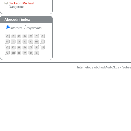
Jackson Michael
Dangerous
Abecední index
interpret
vydavatel
Internetový obchod Audio3.cz - Soběši