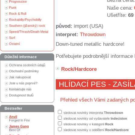
Běžná cena:
Progressive
Naše cena:
Punk
Rock & Roll
Ušetříte:
69
Rockabilly/Psychobilly
původ:
import (USA)
Southern (jižanský) rock
Speed/Thrash/Death Metal
interpret:
Throwdown
Surf
Down-tuned metallic hardcore!
Ostatní
Potřebujete podrobnější informace 
Důležité informace
Ochrana osobních údajů
Rock/Hardcore
Obchodní podmínky
Jak nakupovat
HLÍDACÍ PES - ZASÍ
Jste u nás poprvé?
Kontaktujte nás
Dostupnost titulů
Přehled všech Vámi zadaných po
Bestseller
sledovat novinky interpreta
Throwdown
Anvil
sledovat novinky od vydavatele
Indecision
Forged In Fire
sledovat novinky v kategorii
Rock
James Gang
Best Of
sledovat novinky v oddělení
Rock/Hardcore