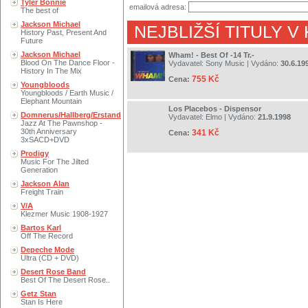
Tyler Bonnie
emailová adresa:
The best of
Jackson Michael
NEJBLIŽŠÍ TITULY V
History Past, Present And
Future
Jackson Michael
Wham! - Best Of -14 Tr.-
Blood On The Dance Floor -
Vydavatel:
Sony Music
| Vydáno:
30.6.19
History In The Mix
755 Kč
Cena:
Youngbloods
Youngbloods / Earth Music /
Elephant Mountain
Los Placebos - Dispensor
Domnerus/Hallberg/Erstand
Vydavatel:
Elmo
| Vydáno:
21.9.1998
Jazz At The Pawnshop -
30th Anniversary
341 Kč
Cena:
3xSACD+DVD
Prodigy
Music For The Jilted
Generation
Jackson Alan
Freight Train
V/A
Klezmer Music 1908-1927
Bartos Karl
Off The Record
Depeche Mode
Ultra (CD + DVD)
Desert Rose Band
Best Of The Desert Rose..
Getz Stan
Stan Is Here