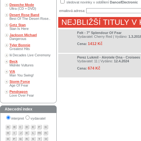
sledovat novinky v oddělení
Dance/Electronic
Depeche Mode
Ultra (CD + DVD)
emailová adresa:
Desert Rose Band
Best Of The Desert Rose..
NEJBLIŽŠÍ TITULY V
Getz Stan
Stan Is Here
Felt - 7" Splendour Of Fear
Jackson Michael
Vydavatel:
Cherry Red
| Vydáno:
1.3.201
Dangerous
1412 Kč
Cena:
Tyler Bonnie
Greatest Hits
Iii Decades Live Ceremony
Perez Lukmil - Airotele Ona - Croisees
Vydavatel:
11
| Vydáno:
12.4.2024
Beck
Midnite Vultures
674 Kč
Cena:
V/A
Man You Swing!
Storm Force
Age Of Fear
Pendragon
Love Over Fear
Abecední index
interpret
vydavatel