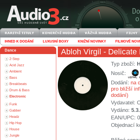
IHNED K DODÁNÍ
LUXUSNÍ BOXY
KNIŽNÍ NOVINKY
FILMOVÉ NOV
Abloh Virgil
- Delicate
Dance
2-Step
Typ zboží:
Acid Jazz
Ambient
Nosič:
Bass
Dodání:
na d
Breakbeats
pro bližší i
Drum & Bass
dodání)
Electronic
Vydavatel:
C
Funk
Vydáno:
5.3
Gabber
Headz
EAN/UPC: 0
Hip Hop
Objednací k
House
Jungle