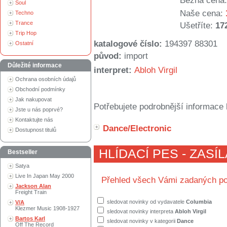
Běžná cena:
Soul
Naše cena:
Techno
Trance
Ušetříte:
17
Trip Hop
katalogové číslo:
194397 88301
Ostatní
původ:
import
Důležité informace
interpret:
Abloh Virgil
Ochrana osobních údajů
Obchodní podmínky
Jak nakupovat
Potřebujete podrobnější informace 
Jste u nás poprvé?
Kontaktujte nás
Dance/Electronic
Dostupnost titulů
HLÍDACÍ PES - ZASÍ
Bestseller
Satya
Live In Japan May 2000
Přehled všech Vámi zadaných po
Jackson Alan
Freight Train
sledovat novinky od vydavatele
Columbia
V/A
Klezmer Music 1908-1927
sledovat novinky interpreta
Abloh Virgil
Bartos Karl
sledovat novinky v kategorii
Dance
Off The Record