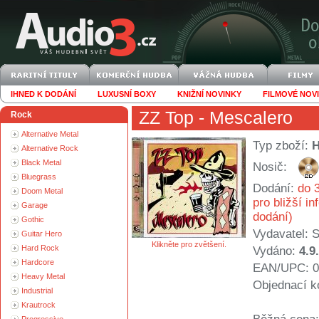
IHNED K DODÁNÍ
LUXUSNÍ BOXY
KNIŽNÍ NOVINKY
FILMOVÉ NOV
ZZ Top
- Mescalero
Rock
Alternative Metal
Typ zboží:
Alternative Rock
Black Metal
Nosič:
Bluegrass
Dodání:
do 3
Doom Metal
pro bližší i
Garage
dodání)
Gothic
Vydavatel:
S
Guitar Hero
Klikněte pro zvětšení.
Hard Rock
Vydáno:
4.9
Hardcore
EAN/UPC: 0
Heavy Metal
Objednací k
Industrial
Krautrock