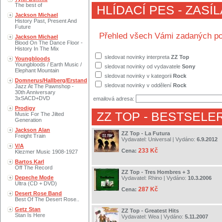
The best of
HLÍDACÍ PES - ZASÍ
Jackson Michael
History Past, Present And
Future
Přehled všech Vámi zadaných po
Jackson Michael
Blood On The Dance Floor -
History In The Mix
sledovat novinky interpreta
ZZ Top
Youngbloods
Youngbloods / Earth Music /
sledovat novinky od vydavatele
Sony
Elephant Mountain
sledovat novinky v kategorii
Rock
Domnerus/Hallberg/Erstand
sledovat novinky v oddělení
Rock
Jazz At The Pawnshop -
30th Anniversary
3xSACD+DVD
emailová adresa:
Prodigy
ZZ TOP
- BESTSELER
Music For The Jilted
Generation
Jackson Alan
ZZ Top - La Futura
Freight Train
Vydavatel:
Universal
| Vydáno:
6.9.2012
V/A
233 Kč
Cena:
Klezmer Music 1908-1927
Bartos Karl
Off The Record
ZZ Top - Tres Hombres + 3
Depeche Mode
Vydavatel:
Rhino
| Vydáno:
10.3.2006
Ultra (CD + DVD)
287 Kč
Cena:
Desert Rose Band
Best Of The Desert Rose..
Getz Stan
ZZ Top - Greatest Hits
Stan Is Here
Vydavatel:
Wea
| Vydáno:
5.11.2007