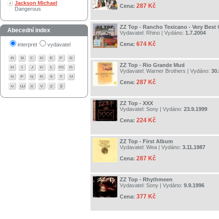
Jackson Michael
287 Kč
Cena:
Dangerous
ZZ Top - Rancho Texicano - Very Best 
Abecední index
Vydavatel:
Rhino
| Vydáno:
1.7.2004
674 Kč
Cena:
interpret
vydavatel
ZZ Top - Rio Grande Mud
Vydavatel:
Warner Brothers
| Vydáno:
30.
287 Kč
Cena:
ZZ Top - XXX
Vydavatel:
Sony
| Vydáno:
23.9.1999
224 Kč
Cena:
ZZ Top - First Album
Vydavatel:
Wea
| Vydáno:
3.11.1987
287 Kč
Cena:
ZZ Top - Rhythmeen
Vydavatel:
Sony
| Vydáno:
9.9.1996
377 Kč
Cena: