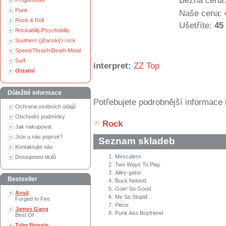
Běžná cena:
Progressive
Punk
Naše cena:
Rock & Roll
Ušetříte:
45
Rockabilly/Psychobilly
Southern (jižanský) rock
Speed/Thrash/Death Metal
Surf
interpret:
ZZ Top
Ostatní
Důležité informace
Potřebujete podrobnější informace 
Ochrana osobních údajů
Obchodní podmínky
Rock
Jak nakupovat
Jste u nás poprvé?
Seznam skladeb
Kontaktujte nás
1.
Mescalero
Dostupnost titulů
2.
Two Ways To Play
3.
Alley-gator
Bestseller
4.
Buck Nekkid
5.
Goin' So Good
Anvil
6.
Me So Stupid
Forged In Fire
7.
Piece
James Gang
8.
Punk Ass Boyfriend
Best Of
Tyler Bonnie