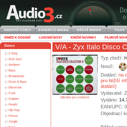
IHNED K DODÁNÍ
LUXUSNÍ BOXY
KNIŽNÍ NOVINKY
FILMOVÉ NOV
V/A
- Zyx Italo Disco C
Dance
2-Step
Typ zboží:
Acid Jazz
Ambient
Nosič:
Bass
Dodání:
na d
Breakbeats
pro bližší i
Drum & Bass
dodání)
Electronic
Vydavatel:
Funk
Klikněte pro zvětšení.
Gabber
Vydáno:
14.
Headz
EAN/UPC: 0
Hip Hop
Objednací k
House
Jungle