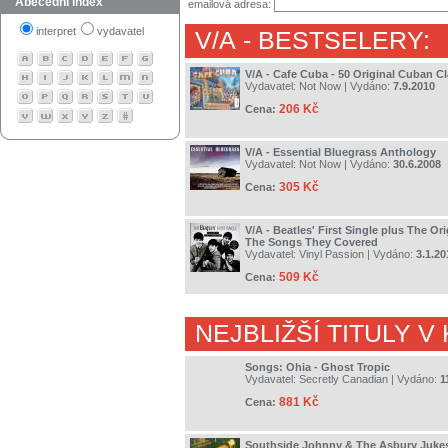
Abecední index
emailová adresa:
interpret
vydavatel
V/A
- BESTSELERY:
V/A - Cafe Cuba - 50 Original Cuban Cl
Vydavatel:
Not Now
| Vydáno:
7.9.2010
206 Kč
Cena:
V/A - Essential Bluegrass Anthology
Vydavatel:
Not Now
| Vydáno:
30.6.2008
305 Kč
Cena:
V/A - Beatles' First Single plus The Or
The Songs They Covered
Vydavatel:
Vinyl Passion
| Vydáno:
3.1.20
509 Kč
Cena:
NEJBLIŽŠÍ TITULY V
Songs: Ohia - Ghost Tropic
Vydavatel:
Secretly Canadian
| Vydáno:
1
881 Kč
Cena:
Southside Johnny & The Asbury Jukes