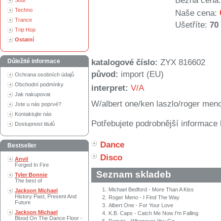
Běžná cena:
Soul
Techno
Naše cena:
Trance
Ušetříte:
70
Trip Hop
Ostatní
Důležité informace
katalogové číslo:
ZYX 816602
původ:
import (EU)
Ochrana osobních údajů
Obchodní podmínky
interpret:
V/A
Jak nakupovat
W/albert one/ken laszlo/roger meno
Jste u nás poprvé?
Kontaktujte nás
Potřebujete podrobnější informace 
Dostupnost titulů
Dance
Bestseller
Disco
Anvil
Forged In Fire
Seznam skladeb
Tyler Bonnie
The best of
1.
Michael Bedford - More Than A Kiss
Jackson Michael
History Past, Present And
2.
Roger Meno - I Find The Way
Future
3.
Albert One - For Your Love
Jackson Michael
4.
K.B. Caps - Catch Me Now I'm Falling
Blood On The Dance Floor -