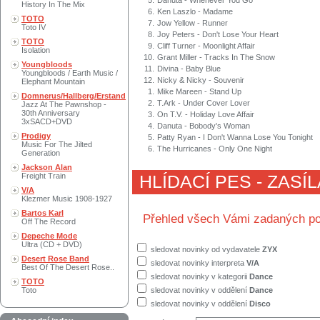
5.
Danuta - Whenever You Go
History In The Mix
6.
Ken Laszlo - Madame
TOTO
7.
Jow Yellow - Runner
Toto IV
8.
Joy Peters - Don't Lose Your Heart
TOTO
9.
Cliff Turner - Moonlight Affair
Isolation
10.
Grant Miller - Tracks In The Snow
Youngbloods
11.
Divina - Baby Blue
Youngbloods / Earth Music /
12.
Nicky & Nicky - Souvenir
Elephant Mountain
1.
Mike Mareen - Stand Up
Domnerus/Hallberg/Erstand
2.
T.Ark - Under Cover Lover
Jazz At The Pawnshop -
30th Anniversary
3.
On T.V. - Holiday Love Affair
3xSACD+DVD
4.
Danuta - Bobody's Woman
Prodigy
5.
Patty Ryan - I Don't Wanna Lose You Tonight
Music For The Jilted
6.
The Hurricanes - Only One Night
Generation
Jackson Alan
Freight Train
HLÍDACÍ PES - ZASÍ
V/A
Klezmer Music 1908-1927
Bartos Karl
Přehled všech Vámi zadaných po
Off The Record
Depeche Mode
Ultra (CD + DVD)
sledovat novinky od vydavatele
ZYX
Desert Rose Band
sledovat novinky interpreta
V/A
Best Of The Desert Rose..
sledovat novinky v kategorii
Dance
TOTO
Toto
sledovat novinky v oddělení
Dance
sledovat novinky v oddělení
Disco