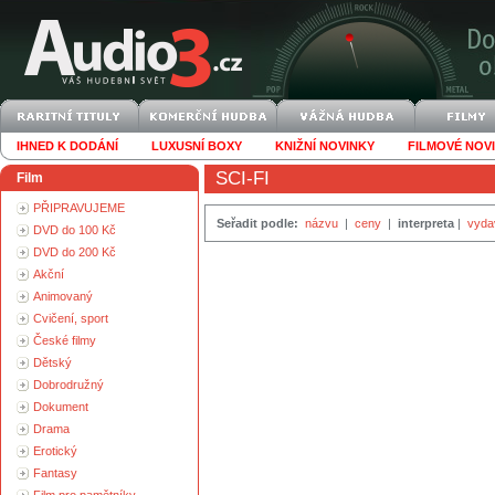
IHNED K DODÁNÍ
LUXUSNÍ BOXY
KNIŽNÍ NOVINKY
FILMOVÉ NOV
SCI-FI
Film
PŘIPRAVUJEME
Seřadit podle:
názvu
|
ceny
|
interpreta
|
vyda
DVD do 100 Kč
DVD do 200 Kč
Akční
Animovaný
Cvičení, sport
České filmy
Dětský
Dobrodružný
Dokument
Drama
Erotický
Fantasy