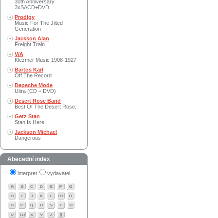
30th Anniversary
3xSACD+DVD
Prodigy
Music For The Jilted
Generation
Jackson Alan
Freight Train
V/A
Klezmer Music 1908-1927
Bartos Karl
Off The Record
Depeche Mode
Ultra (CD + DVD)
Desert Rose Band
Best Of The Desert Rose..
Getz Stan
Stan Is Here
Jackson Michael
Dangerous
Abecední index
interpret
vydavatel