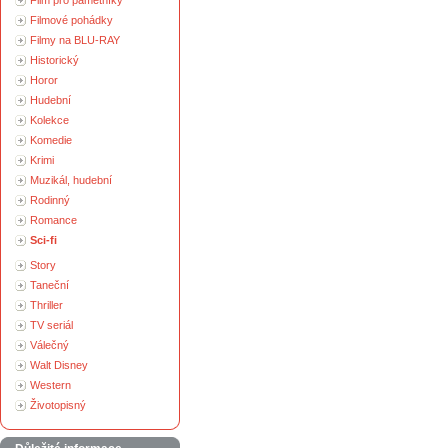
Film pro pamětníky
Filmové pohádky
Filmy na BLU-RAY
Historický
Horor
Hudební
Kolekce
Komedie
Krimi
Muzikál, hudební
Rodinný
Romance
Sci-fi
Story
Taneční
Thriller
TV seriál
Válečný
Walt Disney
Western
Životopisný