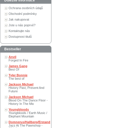
Důležité informace
Ochrana osobních údajů
Obchodní podmínky
Jak nakupovat
Jste u nás poprvé?
Kontaktujte nás
Dostupnost titulů
Bestseller
Anvil
Forged In Fire
James Gang
Best Of
Tyler Bonnie
The best of
Jackson Michael
History Past, Present And
Future
Jackson Michael
Blood On The Dance Floor -
History In The Mix
Youngbloods
Youngbloods / Earth Music /
Elephant Mountain
Domnerus/Hallberg/Erstand
Jazz At The Pawnshop -