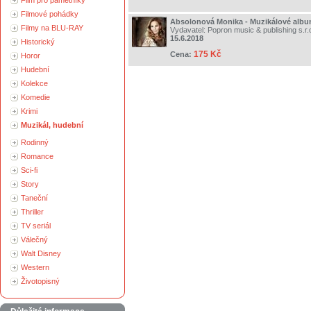
Film pro pamětníky
Filmové pohádky
Absolonová Monika - Muzikálové alb
Filmy na BLU-RAY
Vydavatel:
Popron music & publishing s.r.
15.6.2018
Historický
175 Kč
Cena:
Horor
Hudební
Kolekce
Komedie
Krimi
Muzikál, hudební
Rodinný
Romance
Sci-fi
Story
Taneční
Thriller
TV seriál
Válečný
Walt Disney
Western
Životopisný