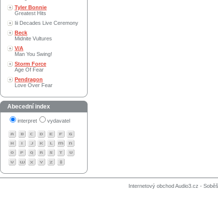
Tyler Bonnie
Greatest Hits
Iii Decades Live Ceremony
Beck
Midnite Vultures
V/A
Man You Swing!
Storm Force
Age Of Fear
Pendragon
Love Over Fear
Abecední index
interpret
vydavatel
Internetový obchod Audio3.cz - Soběši