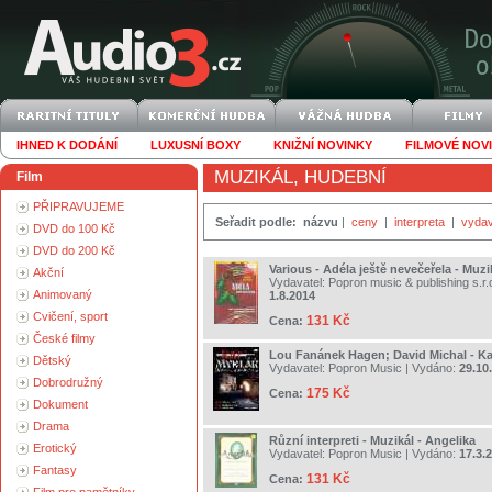
IHNED K DODÁNÍ
LUXUSNÍ BOXY
KNIŽNÍ NOVINKY
FILMOVÉ NOV
MUZIKÁL, HUDEBNÍ
Film
PŘIPRAVUJEME
Seřadit podle:
názvu
|
ceny
|
interpreta
|
vydav
DVD do 100 Kč
DVD do 200 Kč
Various - Adéla ještě nevečeřela - Muz
Akční
Vydavatel:
Popron music & publishing s.r.
Animovaný
1.8.2014
Cvičení, sport
131 Kč
Cena:
České filmy
Lou Fanánek Hagen; David Michal - Ka
Dětský
Vydavatel:
Popron Music
| Vydáno:
29.10
Dobrodružný
175 Kč
Cena:
Dokument
Drama
Různí interpreti - Muzikál - Angelika
Erotický
Vydavatel:
Popron Music
| Vydáno:
17.3.
Fantasy
131 Kč
Cena: