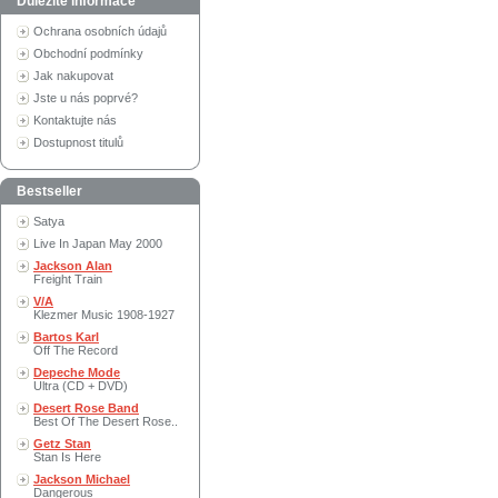
Důležité informace
Ochrana osobních údajů
Obchodní podmínky
Jak nakupovat
Jste u nás poprvé?
Kontaktujte nás
Dostupnost titulů
Bestseller
Satya
Live In Japan May 2000
Jackson Alan
Freight Train
V/A
Klezmer Music 1908-1927
Bartos Karl
Off The Record
Depeche Mode
Ultra (CD + DVD)
Desert Rose Band
Best Of The Desert Rose..
Getz Stan
Stan Is Here
Jackson Michael
Dangerous