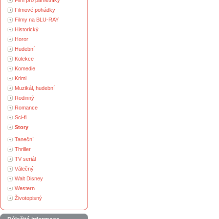
Film pro pamětníky
Filmové pohádky
Filmy na BLU-RAY
Historický
Horor
Hudební
Kolekce
Komedie
Krimi
Muzikál, hudební
Rodinný
Romance
Sci-fi
Story
Taneční
Thriller
TV seriál
Válečný
Walt Disney
Western
Životopisný