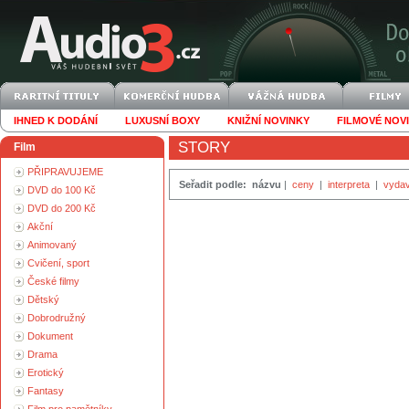
IHNED K DODÁNÍ
LUXUSNÍ BOXY
KNIŽNÍ NOVINKY
FILMOVÉ NOV
STORY
Film
PŘIPRAVUJEME
Seřadit podle:
názvu
|
ceny
|
interpreta
|
vydav
DVD do 100 Kč
DVD do 200 Kč
Akční
Animovaný
Cvičení, sport
České filmy
Dětský
Dobrodružný
Dokument
Drama
Erotický
Fantasy