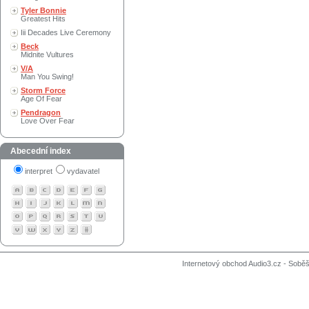
Tyler Bonnie
Greatest Hits
Iii Decades Live Ceremony
Beck
Midnite Vultures
V/A
Man You Swing!
Storm Force
Age Of Fear
Pendragon
Love Over Fear
Abecední index
interpret
vydavatel
Internetový obchod Audio3.cz - Soběši