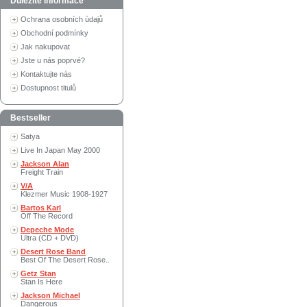
Důležité informace
Ochrana osobních údajů
Obchodní podmínky
Jak nakupovat
Jste u nás poprvé?
Kontaktujte nás
Dostupnost titulů
Bestseller
Satya
Live In Japan May 2000
Jackson Alan
Freight Train
V/A
Klezmer Music 1908-1927
Bartos Karl
Off The Record
Depeche Mode
Ultra (CD + DVD)
Desert Rose Band
Best Of The Desert Rose..
Getz Stan
Stan Is Here
Jackson Michael
Dangerous