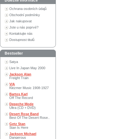
Důležité informace
Ochrana osobních údajů
Obchodní podmínky
Jak nakupovat
Jste u nás poprvé?
Kontaktujte nás
Dostupnost titulů
Bestseller
Satya
Live In Japan May 2000
Jackson Alan
Freight Train
V/A
Klezmer Music 1908-1927
Bartos Karl
Off The Record
Depeche Mode
Ultra (CD + DVD)
Desert Rose Band
Best Of The Desert Rose..
Getz Stan
Stan Is Here
Jackson Michael
Dangerous