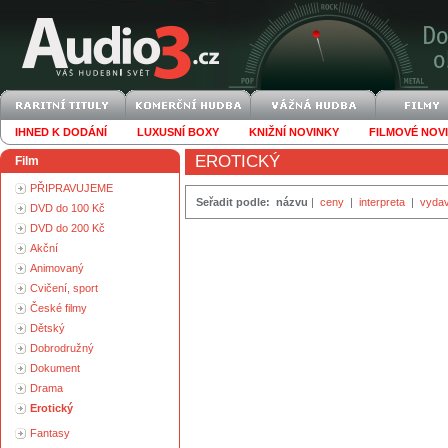
IHNED K DODÁNÍ
LUXUSNÍ BOXY
KNIŽNÍ NOVINKY
FILMOVÉ NOV
EROTICKÝ
Film
PŘIPRAVUJEME
Seřadit podle:
názvu
|
ceny
|
interpreta
|
vydav
DVD do 100 Kč
DVD do 200 Kč
Akční
Animovaný
Cvičení, sport
České filmy
Dětský
Dobrodružný
Dokument
Drama
Erotický
Fantasy