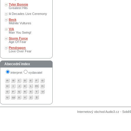
Tyler Bonnie
Greatest Hits
Iii Decades Live Ceremony
Beck
Midnite Vultures
V/A
Man You Swing!
Storm Force
Age Of Fear
Pendragon
Love Over Fear
Abecední index
interpret
vydavatel
Internetový obchod Audio3.cz - Soběši