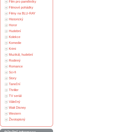
Film pro pamětníky
Filmové pohádky
Filmy na BLU-RAY
Historický
Horor
Hudební
Kolekce
Komedie
Krimi
Muzikál, hudební
Rodinný
Romance
Sci-fi
Story
Taneční
Thriller
TV seriál
Válečný
Walt Disney
Western
Životopisný