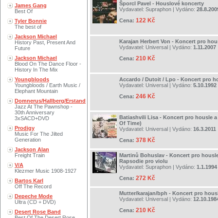
Šporcl Pavel - Houslové koncerty
James Gang
Vydavatel:
Supraphon
| Vydáno:
28.8.200
Best Of
122 Kč
Cena:
Tyler Bonnie
The best of
Jackson Michael
Karajan Herbert Von - Koncert pro hou
History Past, Present And
Vydavatel:
Universal
| Vydáno:
1.11.2007
Future
Jackson Michael
210 Kč
Cena:
Blood On The Dance Floor -
History In The Mix
Youngbloods
Accardo / Dutoit / Lpo - Koncert pro h
Youngbloods / Earth Music /
Vydavatel:
Universal
| Vydáno:
5.10.1992
Elephant Mountain
246 Kč
Cena:
Domnerus/Hallberg/Erstand
Jazz At The Pawnshop -
30th Anniversary
Batiashvili Lisa - Koncert pro housle 
3xSACD+DVD
Of Time)
Prodigy
Vydavatel:
Universal
| Vydáno:
16.3.2011
Music For The Jilted
Generation
378 Kč
Cena:
Jackson Alan
Freight Train
Martinů Bohuslav - Koncert pro housle 
Rapsodie pro violu
V/A
Vydavatel:
Supraphon
| Vydáno:
1.1.1994
Klezmer Music 1908-1927
272 Kč
Cena:
Bartos Karl
Off The Record
Mutter/karajan/bph - Koncert pro hous
Depeche Mode
Vydavatel:
Universal
| Vydáno:
12.10.198
Ultra (CD + DVD)
210 Kč
Cena:
Desert Rose Band
Best Of The Desert Rose..