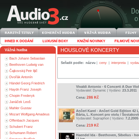
IHNED K DODÁNÍ
LUXUSNÍ BOXY
KNIŽNÍ NOVINKY
FILMOVÉ NOV
HOUSLOVÉ KONCERTY
Vážná hudba
Bach Johann Sebastian
Seřadit podle:
názvu
|
ceny
|
interpreta
|
vydav
Beethoven Ludwig van
Čajkovskij Petr Iljič
Dvořák Antonín
Händel Georg Friedrich
Vivaldi Antonio - 6 Concerti A Due Viol
Haydn Franz Joseph
Vydavatel:
Dynamic
| Vydáno:
23.3.2011
Chopin Frederyk
286 Kč
Cena:
Janáček Leoš
Mahler Gustav
Ančerl Karel - Ančerl Gold Edition 42 Li
Mozart Wolfgang Amadeus
Bárta, L. Koncert pro violu / Šostakovi
Vydavatel:
Supraphon
| Vydáno:
7.2.2005
Offenbach Jacques
219 Kč
Cena:
Schubert Franz
Schumann Robert
Haendel Ida - Beethoven, Sibelius - h
/ Live