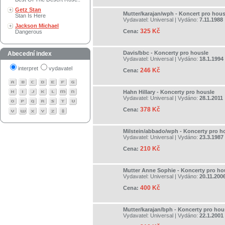
Getz Stan
Mutter/karajan/wph - Koncert pro hous
Stan Is Here
Vydavatel:
Universal
| Vydáno:
7.11.1988
Jackson Michael
325 Kč
Cena:
Dangerous
Davis/bbc - Koncerty pro housle
Abecední index
Vydavatel:
Universal
| Vydáno:
18.1.1994
interpret
vydavatel
246 Kč
Cena:
Hahn Hillary - Koncerty pro housle
Vydavatel:
Universal
| Vydáno:
28.1.2011
378 Kč
Cena:
Milstein/abbado/wph - Koncerty pro h
Vydavatel:
Universal
| Vydáno:
23.3.1987
210 Kč
Cena:
Mutter Anne Sophie - Koncerty pro ho
Vydavatel:
Universal
| Vydáno:
20.11.200
400 Kč
Cena:
Mutter/karajan/bph - Koncerty pro hou
Vydavatel:
Universal
| Vydáno:
22.1.2001