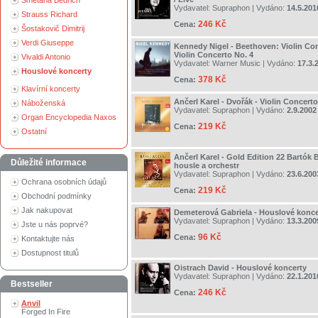
Smetana Bedřich
Vydavatel:
Supraphon
| Vydáno:
14.5.201
Strauss Richard
246 Kč
Cena:
Šostakovič Dimitrij
Verdi Giuseppe
Kennedy Nigel - Beethoven: Violin Con
Violin Concerto No. 4
Vivaldi Antonio
Vydavatel:
Warner Music
| Vydáno:
17.3.
Houslové koncerty
378 Kč
Cena:
Klavírní koncerty
Ančerl Karel - Dvořák - Violin Concerto
Náboženská
Vydavatel:
Supraphon
| Vydáno:
2.9.2002
Organ Encyclopedia Naxos
219 Kč
Cena:
Ostatní
Ančerl Karel - Gold Edition 22 Bartók 
Důležité informace
housle a orchestr
Vydavatel:
Supraphon
| Vydáno:
23.6.200
Ochrana osobních údajů
219 Kč
Cena:
Obchodní podmínky
Jak nakupovat
Demeterová Gabriela - Houslové konce
Vydavatel:
Supraphon
| Vydáno:
13.3.200
Jste u nás poprvé?
96 Kč
Cena:
Kontaktujte nás
Dostupnost titulů
Oistrach David - Houslové koncerty
Vydavatel:
Supraphon
| Vydáno:
22.1.201
Bestseller
246 Kč
Cena:
Anvil
Forged In Fire