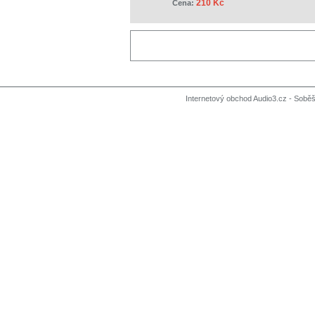
210 Kč
Cena:
Internetový obchod Audio3.cz - Soběši