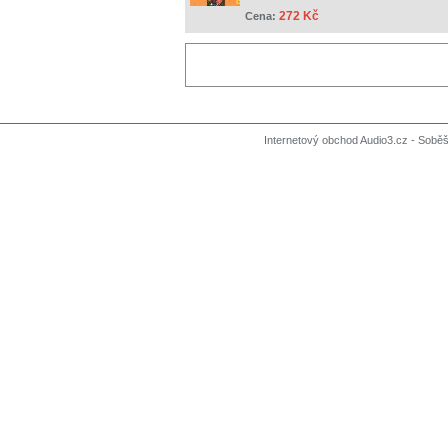
272 Kč
Cena:
Internetový obchod Audio3.cz - Soběši