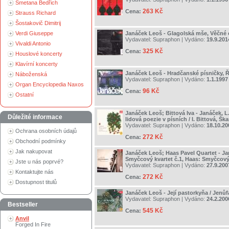
Smetana Bedřich
263 Kč
Cena:
Strauss Richard
Šostakovič Dimitrij
Verdi Giuseppe
Janáček Leoš - Glagolská mše, Věčné
Vydavatel:
Supraphon
| Vydáno:
19.9.201
Vivaldi Antonio
325 Kč
Cena:
Houslové koncerty
Klavírní koncerty
Janáček Leoš - Hradčanské písničky, Ř
Náboženská
Vydavatel:
Supraphon
| Vydáno:
1.1.1997
Organ Encyclopedia Naxos
96 Kč
Cena:
Ostatní
Janáček Leoš; Bittová Iva - Janáček, 
Důležité informace
lidová poezie v písních / I. Bittová, Š
Vydavatel:
Supraphon
| Vydáno:
18.10.20
Ochrana osobních údajů
272 Kč
Cena:
Obchodní podmínky
Jak nakupovat
Janáček Leoš; Haas Pavel Quartet - J
Smyčcový kvartet č.1, Haas: Smyčcový 
Jste u nás poprvé?
Vydavatel:
Supraphon
| Vydáno:
27.9.200
Kontaktujte nás
272 Kč
Cena:
Dostupnost titulů
Janáček Leoš - Její pastorkyňa / Jenůf
Vydavatel:
Supraphon
| Vydáno:
24.2.200
Bestseller
545 Kč
Cena:
Anvil
Forged In Fire