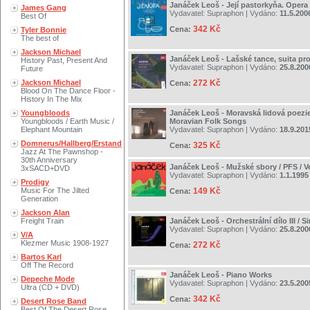
Janáček Leoš - Její pastorkyňa. Opera
James Gang
Vydavatel:
Supraphon
| Vydáno:
11.5.200
Best Of
342 Kč
Cena:
Tyler Bonnie
The best of
Jackson Michael
Janáček Leoš - Lašské tance, suita p
History Past, Present And
Vydavatel:
Supraphon
| Vydáno:
25.8.200
Future
Jackson Michael
272 Kč
Cena:
Blood On The Dance Floor -
History In The Mix
Youngbloods
Janáček Leoš - Moravská lidová poezie
Youngbloods / Earth Music /
Moravian Folk Songs
Elephant Mountain
Vydavatel:
Supraphon
| Vydáno:
18.9.201
Domnerus/Hallberg/Erstand
325 Kč
Cena:
Jazz At The Pawnshop -
30th Anniversary
Janáček Leoš - Mužské sbory / PFS / V
3xSACD+DVD
Vydavatel:
Supraphon
| Vydáno:
1.1.1995
Prodigy
Music For The Jilted
149 Kč
Cena:
Generation
Jackson Alan
Freight Train
Janáček Leoš - Orchestrální dílo III / S
Vydavatel:
Supraphon
| Vydáno:
25.8.200
V/A
Klezmer Music 1908-1927
272 Kč
Cena:
Bartos Karl
Off The Record
Janáček Leoš - Piano Works
Depeche Mode
Vydavatel:
Supraphon
| Vydáno:
23.5.200
Ultra (CD + DVD)
342 Kč
Cena:
Desert Rose Band
Best Of The Desert Rose..