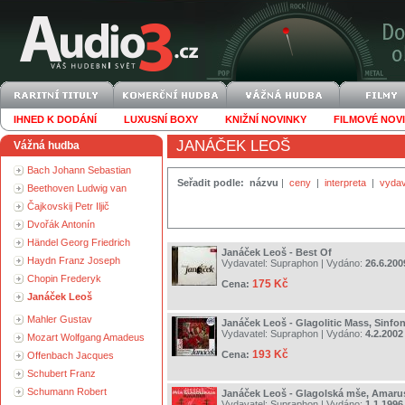
IHNED K DODÁNÍ
LUXUSNÍ BOXY
KNIŽNÍ NOVINKY
FILMOVÉ NOV
JANÁČEK LEOŠ
Vážná hudba
Bach Johann Sebastian
Seřadit podle:
názvu
|
ceny
|
interpreta
|
vydav
Beethoven Ludwig van
Čajkovskij Petr Iljič
Dvořák Antonín
Händel Georg Friedrich
Janáček Leoš - Best Of
Haydn Franz Joseph
Vydavatel:
Supraphon
| Vydáno:
26.6.200
Chopin Frederyk
175 Kč
Cena:
Janáček Leoš
Mahler Gustav
Janáček Leoš - Glagolitic Mass, Sinfon
Vydavatel:
Supraphon
| Vydáno:
4.2.2002
Mozart Wolfgang Amadeus
193 Kč
Cena:
Offenbach Jacques
Schubert Franz
Schumann Robert
Janáček Leoš - Glagolská mše, Amaru
Vydavatel:
Supraphon
| Vydáno:
1.1.1996