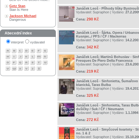
Getz Stan
Janáček Leoš - Příhody lišky Bystrouš
Stan Is Here
Vydavatel:
Supraphon
| Vydáno:
27.2.200
Jackson Michael
290 Kč
Cena:
Dangerous
Janáček Leoš - Šárka. Opera / Urbanová
Abecední index
Kusnjer.../ PFS / ČF / Mackerras
Vydavatel:
Supraphon
| Vydáno:
14.2.200
interpret
vydavatel
342 Kč
Cena:
Janáček Leoš; Martinů Bohuslav - Sinf
Fresques De Piero Della Francesca
Vydavatel:
Supraphon
| Vydáno:
23.6.200
219 Kč
Cena:
Janáček Leoš - Sinfonietta, Šumařovo 
blanická, Taras Bulba
Vydavatel:
Supraphon
| Vydáno:
19.4.201
325 Kč
Cena:
Janáček Leoš - Sinfonietta, Taras Bulb
dušičky / Suk / ČF / Neumann
Vydavatel:
Supraphon
| Vydáno:
1.1.1994
272 Kč
Cena:
Janáček Leoš - Smyčcové kvartety - St
no. 1 & 2
Vydavatel:
Supraphon
| Vydáno:
15.10.20