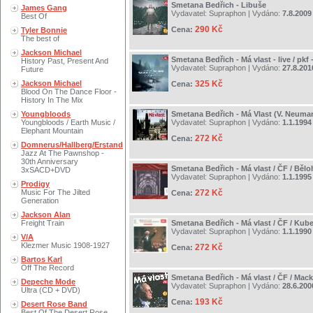
Smetana Bedřich - Libuše
James Gang
Vydavatel:
Supraphon
| Vydáno:
7.8.2009
Best Of
290 Kč
Cena:
Tyler Bonnie
The best of
Jackson Michael
Smetana Bedřich - Má vlast - live / pkf
History Past, Present And
Vydavatel:
Supraphon
| Vydáno:
27.8.201
Future
Jackson Michael
325 Kč
Cena:
Blood On The Dance Floor -
History In The Mix
Youngbloods
Smetana Bedřich - Má Vlast (V. Neuma
Youngbloods / Earth Music /
Vydavatel:
Supraphon
| Vydáno:
1.1.1994
Elephant Mountain
272 Kč
Cena:
Domnerus/Hallberg/Erstand
Jazz At The Pawnshop -
30th Anniversary
Smetana Bedřich - Má vlast / ČF / Bělo
3xSACD+DVD
Vydavatel:
Supraphon
| Vydáno:
1.1.1995
Prodigy
Music For The Jilted
272 Kč
Cena:
Generation
Jackson Alan
Freight Train
Smetana Bedřich - Má vlast / ČF / Kube
Vydavatel:
Supraphon
| Vydáno:
1.1.1990
V/A
Klezmer Music 1908-1927
272 Kč
Cena:
Bartos Karl
Off The Record
Smetana Bedřich - Má vlast / ČF / Mack
Depeche Mode
Vydavatel:
Supraphon
| Vydáno:
28.6.200
Ultra (CD + DVD)
193 Kč
Cena:
Desert Rose Band
Best Of The Desert Rose..