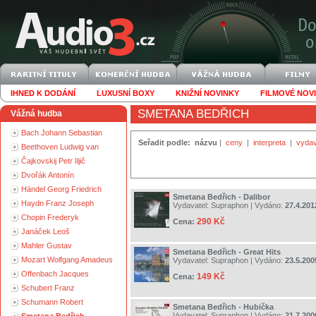
IHNED K DODÁNÍ
LUXUSNÍ BOXY
KNIŽNÍ NOVINKY
FILMOVÉ NOV
SMETANA BEDŘICH
Vážná hudba
Bach Johann Sebastian
Seřadit podle:
názvu
|
ceny
|
interpreta
|
vydav
Beethoven Ludwig van
Čajkovskij Petr Iljič
Dvořák Antonín
Händel Georg Friedrich
Smetana Bedřich - Dalibor
Haydn Franz Joseph
Vydavatel:
Supraphon
| Vydáno:
27.4.201
Chopin Frederyk
290 Kč
Cena:
Janáček Leoš
Mahler Gustav
Smetana Bedřich - Great Hits
Mozart Wolfgang Amadeus
Vydavatel:
Supraphon
| Vydáno:
23.5.200
Offenbach Jacques
149 Kč
Cena:
Schubert Franz
Schumann Robert
Smetana Bedřich - Hubička
Vydavatel:
Supraphon
| Vydáno:
21.7.200