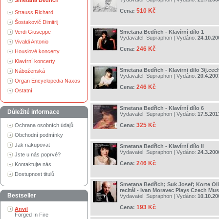
Smetana Bedřich
510 Kč
Cena:
Strauss Richard
Šostakovič Dimitrij
Verdi Giuseppe
Smetana Bedřich - Klavírní dílo 1
Vydavatel:
Supraphon
| Vydáno:
24.10.20
Vivaldi Antonio
246 Kč
Cena:
Houslové koncerty
Klavírní koncerty
Smetana Bedřich - Klavirni dilo 3/j.ce
Náboženská
Vydavatel:
Supraphon
| Vydáno:
20.4.200
Organ Encyclopedia Naxos
246 Kč
Cena:
Ostatní
Smetana Bedřich - Klavírní dílo 6
Důležité informace
Vydavatel:
Supraphon
| Vydáno:
17.5.201
325 Kč
Ochrana osobních údajů
Cena:
Obchodní podmínky
Jak nakupovat
Smetana Bedřich - Klavírní dílo II
Vydavatel:
Supraphon
| Vydáno:
24.3.200
Jste u nás poprvé?
246 Kč
Cena:
Kontaktujte nás
Dostupnost titulů
Smetana Bedřich; Suk Josef; Korte Oliv
recitál - Ivan Moravec Plays Czech Mus
Bestseller
Vydavatel:
Supraphon
| Vydáno:
10.10.20
193 Kč
Cena:
Anvil
Forged In Fire