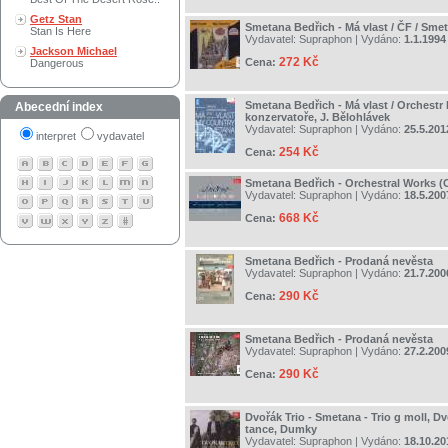
Getz Stan
Smetana Bedřich - Má vlast / ČF / Sme
Stan Is Here
Vydavatel:
Supraphon
| Vydáno:
1.1.1994
Jackson Michael
272 Kč
Cena:
Dangerous
Smetana Bedřich - Má vlast / Orchestr
Abecední index
konzervatoře, J. Bělohlávek
Vydavatel:
Supraphon
| Vydáno:
25.5.201
interpret
vydavatel
254 Kč
Cena:
Smetana Bedřich - Orchestral Works (O
Vydavatel:
Supraphon
| Vydáno:
18.5.200
668 Kč
Cena:
Smetana Bedřich - Prodaná nevěsta
Vydavatel:
Supraphon
| Vydáno:
21.7.200
290 Kč
Cena:
Smetana Bedřich - Prodaná nevěsta
Vydavatel:
Supraphon
| Vydáno:
27.2.200
290 Kč
Cena:
Dvořák Trio - Smetana - Trio g moll, D
tance, Dumky
Vydavatel:
Supraphon
| Vydáno:
18.10.20