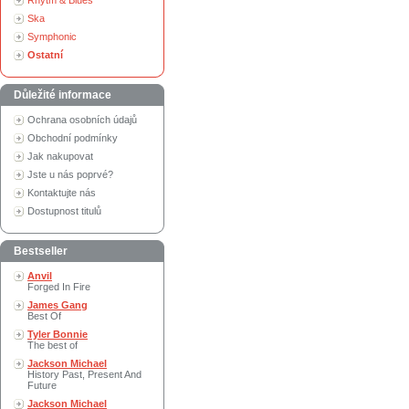
Rhytm & Blues
Ska
Symphonic
Ostatní
Důležité informace
Ochrana osobních údajů
Obchodní podmínky
Jak nakupovat
Jste u nás poprvé?
Kontaktujte nás
Dostupnost titulů
Bestseller
Anvil
Forged In Fire
James Gang
Best Of
Tyler Bonnie
The best of
Jackson Michael
History Past, Present And
Future
Jackson Michael