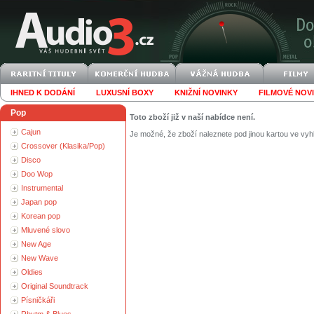
IHNED K DODÁNÍ
LUXUSNÍ BOXY
KNIŽNÍ NOVINKY
FILMOVÉ NOV
Pop
Toto zboží již v naší nabídce není.
Cajun
Je možné, že zboží naleznete pod jinou kartou ve vyh
Crossover (Klasika/Pop)
Disco
Doo Wop
Instrumental
Japan pop
Korean pop
Mluvené slovo
New Age
New Wave
Oldies
Original Soundtrack
Písničkáři