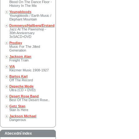
Blood On The Dance Floor -
History In The Mix
Youngbloods
Youngbloods / Earth Music /
Elephant Mountain
Domnerus/Hallberg/Erstand
Jazz At The Pawnshop -
30th Anniversary
3xSACD+DVD
Prodigy
Music For The Jilted
Generation
Jackson Alan
Freight Train
V/A
Klezmer Music 1908-1927
Bartos Karl
Off The Record
Depeche Mode
Ultra (CD + DVD)
Desert Rose Band
Best Of The Desert Rose..
Getz Stan
Stan Is Here
Jackson Michael
Dangerous
Abecední index