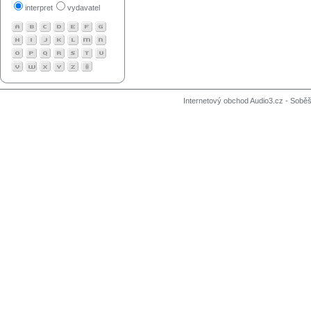
interpret
vydavatel
Internetový obchod Audio3.cz - Soběši