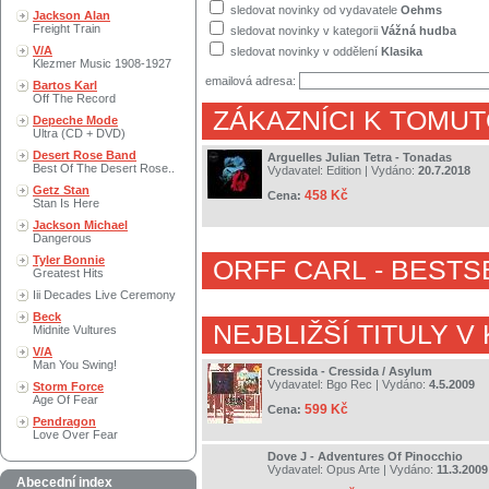
sledovat novinky od vydavatele
Oehms
Jackson Alan
Freight Train
sledovat novinky v kategorii
Vážná hudba
V/A
sledovat novinky v oddělení
Klasika
Klezmer Music 1908-1927
emailová adresa:
Bartos Karl
Off The Record
ZÁKAZNÍCI K TOMUT
Depeche Mode
Ultra (CD + DVD)
Desert Rose Band
Arguelles Julian Tetra - Tonadas
Best Of The Desert Rose..
Vydavatel:
Edition
| Vydáno:
20.7.2018
Getz Stan
458 Kč
Cena:
Stan Is Here
Jackson Michael
Dangerous
Tyler Bonnie
ORFF CARL
- BESTS
Greatest Hits
Iii Decades Live Ceremony
Beck
NEJBLIŽŠÍ TITULY V
Midnite Vultures
V/A
Man You Swing!
Cressida - Cressida / Asylum
Vydavatel:
Bgo Rec
| Vydáno:
4.5.2009
Storm Force
Age Of Fear
599 Kč
Cena:
Pendragon
Love Over Fear
Dove J - Adventures Of Pinocchio
Vydavatel:
Opus Arte
| Vydáno:
11.3.2009
Abecední index