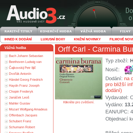
IHNED K DODÁNÍ
LUXUSNÍ BOXY
KNIŽNÍ NOVINKY
FILMOVÉ NOV
Orff Carl
- Carmina Bu
Vážná hudba
Bach Johann Sebastian
Typ zboží:
Beethoven Ludwig van
Čajkovskij Petr Iljič
Nosič:
Dvořák Antonín
Dodání:
na d
Händel Georg Friedrich
pro bližší i
Haydn Franz Joseph
dodání)
Chopin Frederyk
Vydavatel:
Janáček Leoš
Klikněte pro zvětšení.
Mahler Gustav
Vydáno:
13.
Mozart Wolfgang Amadeus
EAN/UPC: 4
Offenbach Jacques
Objednací k
Schubert Franz
Schumann Robert