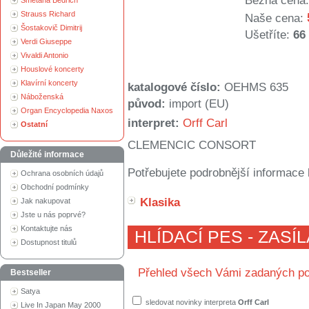
Běžná cena:
Smetana Bedřich
Strauss Richard
Naše cena:
Šostakovič Dimitrij
Ušetříte:
66
Verdi Giuseppe
Vivaldi Antonio
Houslové koncerty
Klavírní koncerty
katalogové číslo:
OEHMS 635
Náboženská
původ:
import (EU)
Organ Encyclopedia Naxos
interpret:
Orff Carl
Ostatní
CLEMENCIC CONSORT
Důležité informace
Potřebujete podrobnější informace 
Ochrana osobních údajů
Obchodní podmínky
Klasika
Jak nakupovat
Jste u nás poprvé?
Kontaktujte nás
HLÍDACÍ PES - ZASÍ
Dostupnost titulů
Přehled všech Vámi zadaných po
Bestseller
Satya
sledovat novinky interpreta
Orff Carl
Live In Japan May 2000