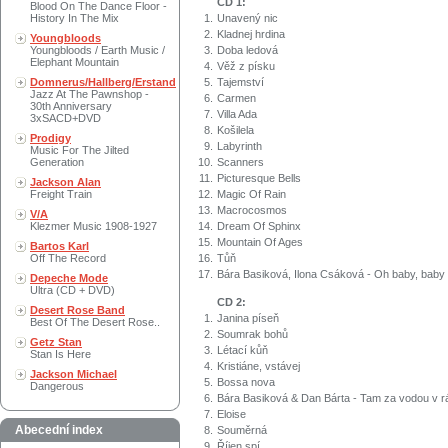
CD 1:
Blood On The Dance Floor -
History In The Mix
1.
Unavený nic
2.
Kladnej hrdina
Youngbloods
Youngbloods / Earth Music /
3.
Doba ledová
Elephant Mountain
4.
Věž z písku
Domnerus/Hallberg/Erstand
5.
Tajemství
Jazz At The Pawnshop -
6.
Carmen
30th Anniversary
7.
Villa Ada
3xSACD+DVD
8.
Košilela
Prodigy
9.
Labyrinth
Music For The Jilted
Generation
10.
Scanners
11.
Picturesque Bells
Jackson Alan
Freight Train
12.
Magic Of Rain
13.
Macrocosmos
V/A
Klezmer Music 1908-1927
14.
Dream Of Sphinx
15.
Mountain Of Ages
Bartos Karl
Off The Record
16.
Tůň
17.
Bára Basiková, Ilona Csáková - Oh baby, baby
Depeche Mode
Ultra (CD + DVD)
CD 2:
Desert Rose Band
1.
Janina píseň
Best Of The Desert Rose..
2.
Soumrak bohů
Getz Stan
3.
Létací kůň
Stan Is Here
4.
Kristiáne, vstávej
Jackson Michael
5.
Bossa nova
Dangerous
6.
Bára Basiková & Dan Bárta - Tam za vodou v r
7.
Eloise
Abecední index
8.
Souměrná
9.
Říjen spí