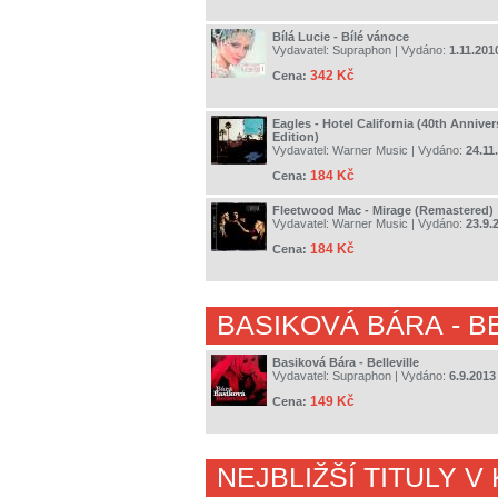
Bílá Lucie - Bílé vánoce
Vydavatel:
Supraphon
| Vydáno:
1.11.201
342 Kč
Cena:
Eagles - Hotel California (40th Anniv
Edition)
Vydavatel:
Warner Music
| Vydáno:
24.11
184 Kč
Cena:
Fleetwood Mac - Mirage (Remastered)
Vydavatel:
Warner Music
| Vydáno:
23.9.
184 Kč
Cena:
BASIKOVÁ BÁRA
- B
Basiková Bára - Belleville
Vydavatel:
Supraphon
| Vydáno:
6.9.2013
149 Kč
Cena:
NEJBLIŽŠÍ TITULY V