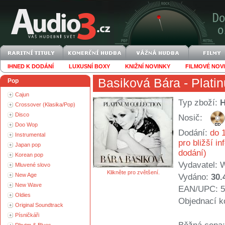
IHNED K DODÁNÍ
LUXUSNÍ BOXY
KNIŽNÍ NOVINKY
FILMOVÉ NOV
Basiková Bára
- Plati
Pop
Cajun
Typ zboží:
Crossover (Klasika/Pop)
Disco
Nosič:
Doo Wop
Dodání:
do 1
Instrumental
pro bližší i
Japan pop
dodání)
Korean pop
Vydavatel:
W
Mluvené slovo
Klikněte pro zvětšení.
New Age
Vydáno:
30.
New Wave
EAN/UPC: 5
Oldies
Objednací k
Original Soundtrack
Písničkáři