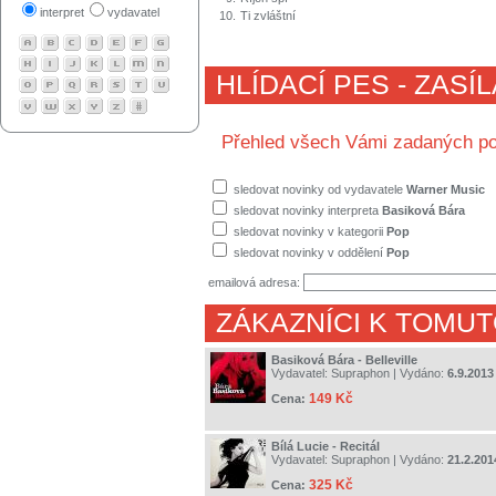
interpret
vydavatel
10.
Ti zvláštní
HLÍDACÍ PES - ZASÍ
Přehled všech Vámi zadaných po
sledovat novinky od vydavatele
Warner Music
sledovat novinky interpreta
Basiková Bára
sledovat novinky v kategorii
Pop
sledovat novinky v oddělení
Pop
emailová adresa:
ZÁKAZNÍCI K TOMUT
Basiková Bára - Belleville
Vydavatel:
Supraphon
| Vydáno:
6.9.2013
149 Kč
Cena:
Bílá Lucie - Recitál
Vydavatel:
Supraphon
| Vydáno:
21.2.201
325 Kč
Cena: