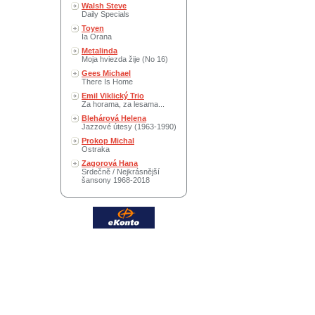
Walsh Steve
Daily Specials
Toyen
Ia Orana
Metalinda
Moja hviezda žije (No 16)
Gees Michael
There Is Home
Emil Viklický Trio
Za horama, za lesama...
Blehárová Helena
Jazzové útesy (1963-1990)
Prokop Michal
Ostraka
Zagorová Hana
Srdečně / Nejkrásnější
šansony 1968-2018