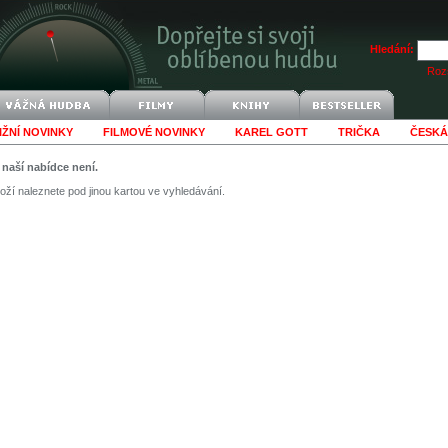
Hledání:
Rozš
IŽNÍ NOVINKY
FILMOVÉ NOVINKY
KAREL GOTT
TRIČKA
ČESKÁ
v naší nabídce není.
ží naleznete pod jinou kartou ve vyhledávání.