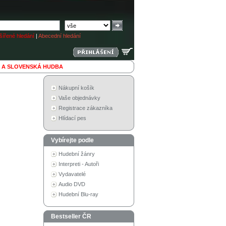
ířené hledání
|
Abecední hledání
 A SLOVENSKÁ HUDBA
Nákupní košík
Vaše objednávky
Registrace zákazníka
Hlídací pes
Vybírejte podle
Hudební žánry
Interpreti - Autoři
Vydavatelé
Audio DVD
Hudební Blu-ray
Bestseller ČR