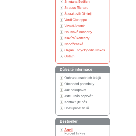
Smetana Bedřich
Strauss Richard
Šostakovič Dimitrij
Verdi Giuseppe
Vivaldi Antonio
Houslové koncerty
Klavírní koncerty
Náboženská
Organ Encyclopedia Naxos
Ostatní
Důležité informace
Ochrana osobních údajů
Obchodní podmínky
Jak nakupovat
Jste u nás poprvé?
Kontaktujte nás
Dostupnost titulů
Bestseller
Anvil
Forged In Fire