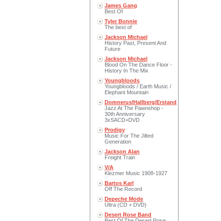
James Gang
Best Of
Tyler Bonnie
The best of
Jackson Michael
History Past, Present And
Future
Jackson Michael
Blood On The Dance Floor -
History In The Mix
Youngbloods
Youngbloods / Earth Music /
Elephant Mountain
Domnerus/Hallberg/Erstand
Jazz At The Pawnshop -
30th Anniversary
3xSACD+DVD
Prodigy
Music For The Jilted
Generation
Jackson Alan
Freight Train
V/A
Klezmer Music 1908-1927
Bartos Karl
Off The Record
Depeche Mode
Ultra (CD + DVD)
Desert Rose Band
Best Of The Desert Rose..