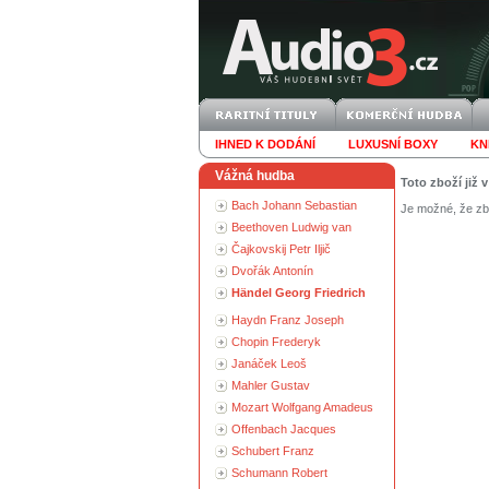
IHNED K DODÁNÍ
LUXUSNÍ BOXY
KN
Vážná hudba
Toto zboží již 
Bach Johann Sebastian
Je možné, že zbo
Beethoven Ludwig van
Čajkovskij Petr Iljič
Dvořák Antonín
Händel Georg Friedrich
Haydn Franz Joseph
Chopin Frederyk
Janáček Leoš
Mahler Gustav
Mozart Wolfgang Amadeus
Offenbach Jacques
Schubert Franz
Schumann Robert