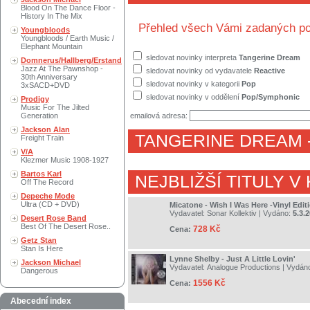
Blood On The Dance Floor -
History In The Mix
Přehled všech Vámi zadaných po
Youngbloods
Youngbloods / Earth Music /
Elephant Mountain
sledovat novinky interpreta
Tangerine Dream
Domnerus/Hallberg/Erstand
Jazz At The Pawnshop -
sledovat novinky od vydavatele
Reactive
30th Anniversary
sledovat novinky v kategorii
Pop
3xSACD+DVD
sledovat novinky v oddělení
Pop/Symphonic
Prodigy
Music For The Jilted
Generation
emailová adresa:
Jackson Alan
TANGERINE DREAM
Freight Train
V/A
Klezmer Music 1908-1927
Bartos Karl
NEJBLIŽŠÍ TITULY V
Off The Record
Depeche Mode
Ultra (CD + DVD)
Micatone - Wish I Was Here -Vinyl Edit
Vydavatel:
Sonar Kollektiv
| Vydáno:
5.3.
Desert Rose Band
Best Of The Desert Rose..
728 Kč
Cena:
Getz Stan
Stan Is Here
Lynne Shelby - Just A Little Lovin'
Jackson Michael
Vydavatel:
Analogue Productions
| Vydán
Dangerous
1556 Kč
Cena:
Abecední index