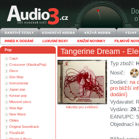
IHNED K DODÁNÍ
LUXUSNÍ BOXY
KNIŽNÍ NOVINKY
FILMOVÉ NOV
Tangerine Dream
- Ele
Pop
Cajun
Typ zboží:
Crossover (Klasika/Pop)
Disco
Nosič:
Doo Wop
Dodání:
na d
Instrumental
pro bližší i
Japan pop
dodání)
Korean pop
Vydavatel:
R
Mluvené slovo
Klikněte pro zvětšení.
New Age
Vydáno:
29.
New Wave
EAN/UPC: 5
Oldies
Objednací k
Original Soundtrack
Písničkáři