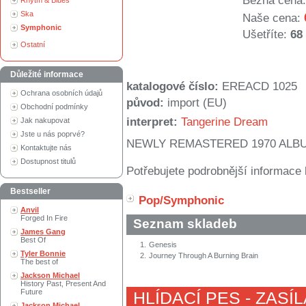
Běžná cena:
Rhytm & Blues
Ska
Naše cena:
Symphonic
Ušetříte:
68
Ostatní
Důležité informace
katalogové číslo:
EREACD 1025
Ochrana osobních údajů
původ:
import (EU)
Obchodní podmínky
interpret:
Tangerine Dream
Jak nakupovat
Jste u nás poprvé?
NEWLY REMASTERED 1970 ALB
Kontaktujte nás
Dostupnost titulů
Potřebujete podrobnější informace 
Bestseller
Pop/Symphonic
Anvil
Forged In Fire
Seznam skladeb
James Gang
Best Of
1.
Genesis
Tyler Bonnie
2.
Journey Through A Burning Brain
The best of
Jackson Michael
History Past, Present And
Future
HLÍDACÍ PES - ZASÍ
Jackson Michael