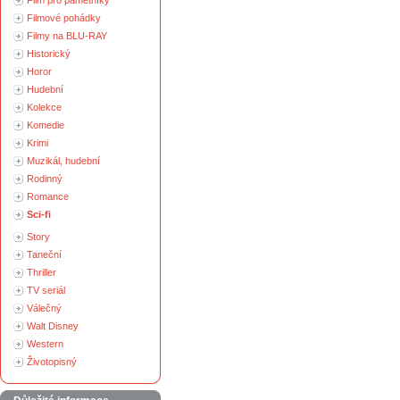
Film pro pamětníky
Filmové pohádky
Filmy na BLU-RAY
Historický
Horor
Hudební
Kolekce
Komedie
Krimi
Muzikál, hudební
Rodinný
Romance
Sci-fi
Story
Taneční
Thriller
TV seriál
Válečný
Walt Disney
Western
Životopisný