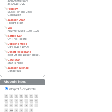
30th Anniversary
3xSACD+DVD
Prodigy
Music For The Jilted
Generation
Jackson Alan
Freight Train
V/A
Klezmer Music 1908-1927
Bartos Karl
Off The Record
Depeche Mode
Ultra (CD + DVD)
Desert Rose Band
Best Of The Desert Rose..
Getz Stan
Stan Is Here
Jackson Michael
Dangerous
Abecední index
interpret
vydavatel