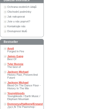
Důležité informace
Ochrana osobních údajů
Obchodní podmínky
Jak nakupovat
Jste u nás poprvé?
Kontaktujte nás
Dostupnost titulů
Bestseller
Anvil
Forged In Fire
James Gang
Best Of
Tyler Bonnie
The best of
Jackson Michael
History Past, Present And
Future
Jackson Michael
Blood On The Dance Floor -
History In The Mix
Youngbloods
Youngbloods / Earth Music /
Elephant Mountain
Domnerus/Hallberg/Erstand
Jazz At The Pawnshop -