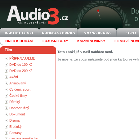
IHNED K DODÁNÍ
LUXUSNÍ BOXY
KNIŽNÍ NOVINKY
FILMOVÉ NOV
Film
Toto zboží již v naší nabídce není.
PŘIPRAVUJEME
Je možné, že zboží naleznete pod jinou kartou ve vyh
DVD do 100 Kč
DVD do 200 Kč
Akční
Animovaný
Cvičení, sport
České filmy
Dětský
Dobrodružný
Dokument
Drama
Erotický
Fantasy