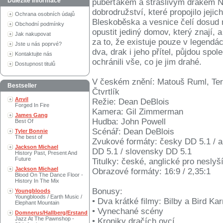
Důležité informace
puberťákem a strašlivým drakem 
dobrodružství, které propojilo jeji
Ochrana osobních údajů
Bleskoběska a vesnice čelí dosud
Obchodní podmínky
opustit jediný domov, který znají,
Jak nakupovat
za to, že existuje pouze v legendá
Jste u nás poprvé?
dva, drak i jeho přítel, půjdou sp
Kontaktujte nás
ochránili vše, co je jim drahé.
Dostupnost titulů
V českém znění: Matouš Ruml, Ter
Bestseller
Čtvrtlík
Anvil
Režie: Dean DeBlois
Forged In Fire
Kamera: Gil Zimmerman
James Gang
Hudba: John Powell
Best Of
Scénář: Dean DeBlois
Tyler Bonnie
The best of
Zvukové formáty: česky DD 5.1 / a
Jackson Michael
DD 5.1 / slovensky DD 5.1
History Past, Present And
Future
Titulky: české, anglické pro nesly
Jackson Michael
Obrazové formáty: 16:9 / 2,35:1
Blood On The Dance Floor -
History In The Mix
Bonusy:
Youngbloods
Youngbloods / Earth Music /
• Dva krátké filmy: Bilby a Bird Ka
Elephant Mountain
• Vynechané scény
Domnerus/Hallberg/Erstand
Jazz At The Pawnshop -
• Kroniky dračích ovcí