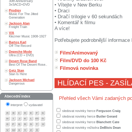
30th Anniversary
• Vítejte v New Berku
3xSACD+DVD
• Draci
Prodigy
Music For The Jilted
• Dračí trilogie v 60 sekundách
Generation
• Komentář k filmu
Jackson Alan
Freight Train
A více!
V/A
Klezmer Music 1908-1927
Potřebujete podrobnější informace 
Bartos Karl
Off The Record
Depeche Mode
Film/Animovaný
Ultra (CD + DVD)
Film/DVD do 100 Kč
Desert Rose Band
Best Of The Desert Rose..
Filmová novinka
Getz Stan
Stan Is Here
Jackson Michael
HLÍDACÍ PES - ZASÍ
Dangerous
Abecední index
Přehled všech Vámi zadaných po
interpret
vydavatel
sledovat novinky herce
Ferguson Craig
sledovat novinky herce
Butler Gerard
sledovat novinky herce
Blanchett Cate
sledovat novinky režiséra
DeBlois Dean