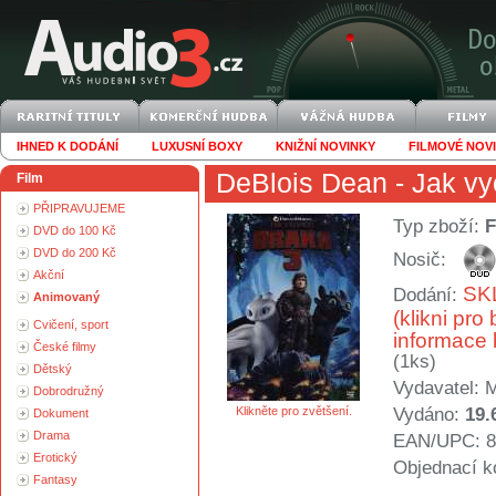
IHNED K DODÁNÍ
LUXUSNÍ BOXY
KNIŽNÍ NOVINKY
FILMOVÉ NOV
DeBlois Dean
- Jak vy
Film
PŘIPRAVUJEME
Typ zboží:
F
DVD do 100 Kč
DVD do 200 Kč
Nosič:
Akční
SK
Dodání:
Animovaný
(klikni pro 
Cvičení, sport
informace 
České filmy
(1ks)
Dětský
Vydavatel:
M
Dobrodružný
Klikněte pro zvětšení.
Vydáno:
19.
Dokument
Drama
EAN/UPC: 8
Erotický
Objednací k
Fantasy