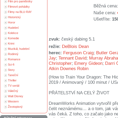
Film pro pamětníky
Běžná cena:
Filmové pohádky
Filmy na BLU-RAY
Naše cena:
Historický
Ušetříte:
15
Horor
Hudební
Kolekce
Komedie
zvuk:
český dabing 5.1
Krimi
režie:
DeBlois Dean
Muzikál, hudební
herec:
Ferguson Craig
;
Butler Ger
Rodinný
Jay
;
Tennant David
;
Murray Abraha
Romance
Christopher
;
Emery Gideon
;
Darri 
Sci-fi
Atkin Downes Robin
Story
Taneční
(How to Train Your Dragon: The Hi
Thriller
2019 / Animovaný / 100 minut / US
TV seriál
Válečný
PŘÁTELSTVÍ NA CELÝ ŽIVOT
Walt Disney
Western
DreamWorks Animation vytvořil pře
Životopisný
čelit neznámému… a o tom, jak vás 
vás čeká. Z toho, co začalo jako 