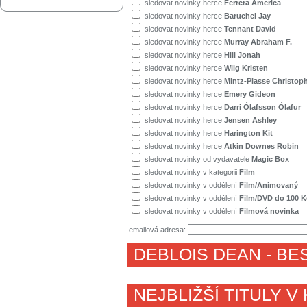
sledovat novinky herce
Ferrera America
sledovat novinky herce
Baruchel Jay
sledovat novinky herce
Tennant David
sledovat novinky herce
Murray Abraham F.
sledovat novinky herce
Hill Jonah
sledovat novinky herce
Wiig Kristen
sledovat novinky herce
Mintz-Plasse Christop
sledovat novinky herce
Emery Gideon
sledovat novinky herce
Darri Ólafsson Ólafur
sledovat novinky herce
Jensen Ashley
sledovat novinky herce
Harington Kit
sledovat novinky herce
Atkin Downes Robin
sledovat novinky od vydavatele
Magic Box
sledovat novinky v kategorii
Film
sledovat novinky v oddělení
Film/Animovaný
sledovat novinky v oddělení
Film/DVD do 100 K
sledovat novinky v oddělení
Filmová novinka
emailová adresa:
DEBLOIS DEAN
- BE
NEJBLIŽŠÍ TITULY V