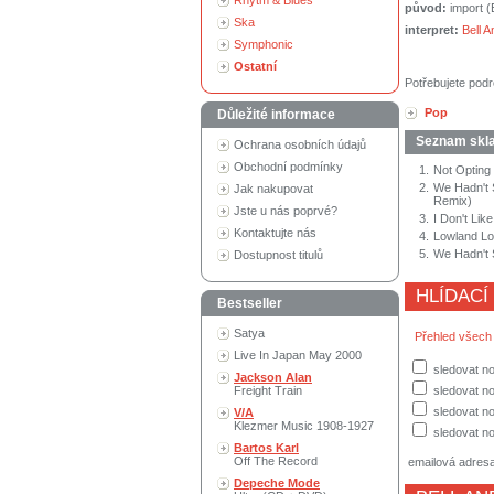
Rhytm & Blues
původ:
import 
Ska
interpret:
Bell 
Symphonic
Ostatní
Potřebujete podr
Pop
Důležité informace
Seznam skl
Ochrana osobních údajů
Obchodní podmínky
1.
Not Opting
2.
We Hadn't 
Jak nakupovat
Remix)
Jste u nás poprvé?
3.
I Don't Lik
Kontaktujte nás
4.
Lowland Lo
5.
We Hadn't 
Dostupnost titulů
HLÍDACÍ
Bestseller
Satya
Přehled všech
Live In Japan May 2000
sledovat n
Jackson Alan
Freight Train
sledovat no
sledovat no
V/A
Klezmer Music 1908-1927
sledovat no
Bartos Karl
Off The Record
emailová adres
Depeche Mode