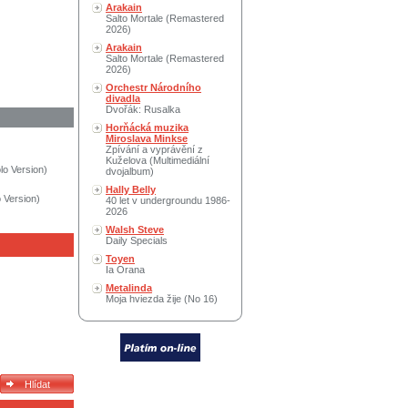
Arakain
Salto Mortale (Remastered
2026)
Arakain
Salto Mortale (Remastered
2026)
Orchestr Národního
divadla
Dvořák: Rusalka
Horňácká muzika
Miroslava Minkse
Zpívání a vyprávění z
Kuželova (Multimediální
olo Version)
dvojalbum)
Hally Belly
 Version)
40 let v undergroundu 1986-
2026
Walsh Steve
Daily Specials
Toyen
Ia Orana
Metalinda
Moja hviezda žije (No 16)