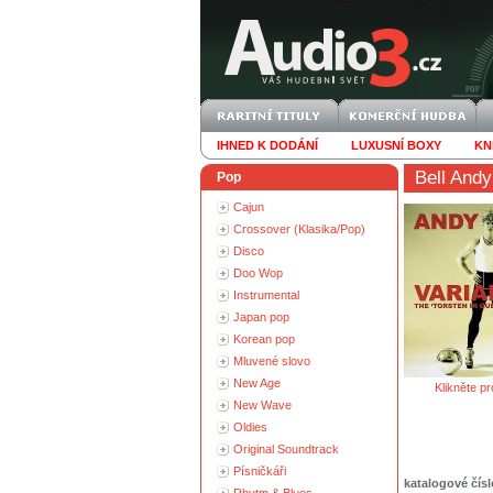
IHNED K DODÁNÍ
LUXUSNÍ BOXY
KN
Bell Andy
Pop
Cajun
Crossover (Klasika/Pop)
Disco
Doo Wop
Instrumental
Japan pop
Korean pop
Mluvené slovo
New Age
Klikněte pr
New Wave
Oldies
Original Soundtrack
Písničkáři
katalogové čísl