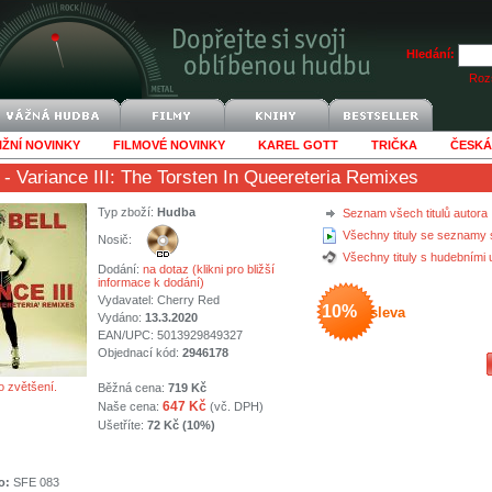
Hledání:
Rozš
IŽNÍ NOVINKY
FILMOVÉ NOVINKY
KAREL GOTT
TRIČKA
ČESKÁ
- Variance III: The Torsten In Queereteria Remixes
Typ zboží:
Hudba
Seznam všech titulů autora
Všechny tituly se seznamy 
Nosič:
Všechny tituly s hudebními
Dodání:
na dotaz (klikni pro bližší
informace k dodání)
Vydavatel:
Cherry Red
10%
sleva
Vydáno:
13.3.2020
EAN/UPC: 5013929849327
Objednací kód:
2946178
o zvětšení.
Běžná cena:
719 Kč
647 Kč
Naše cena:
(vč. DPH)
Ušetříte:
72 Kč (10%)
o:
SFE 083