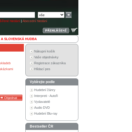
ířené hledání
|
Abecední hledání
 A SLOVENSKÁ HUDBA
Nákupní košík
Vaše objednávky
skladeb
Registrace zákazníka
 ukázkami
Hlídací pes
Vybírejte podle
Hudební žánry
Interpreti - Autoři
Vydavatelé
Audio DVD
Hudební Blu-ray
Bestseller ČR