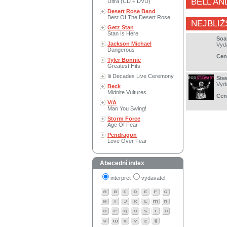
BELL AN
Ultra (CD + DVD)
Desert Rose Band
Best Of The Desert Rose..
NEJBLIŽ
Getz Stan
Stan Is Here
Soa
Jackson Michael
Vyd
Dangerous
Cen
Tyler Bonnie
Greatest Hits
Iii Decades Live Ceremony
Ste
Vyd
Beck
Midnite Vultures
Cen
V/A
Man You Swing!
Storm Force
Age Of Fear
Pendragon
Love Over Fear
Abecední index
interpret
vydavatel