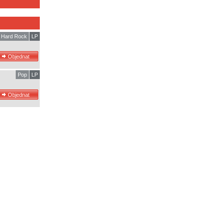
Hard Rock
LP
Pop
LP