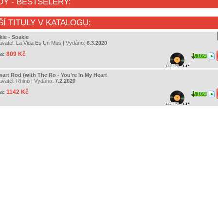
DY
- BESTSELERY:
ŠÍ TITULY V KATALOGU:
kie - Soakie
avatel:
La Vida Es Un Mus
| Vydáno:
6.3.2020
809 Kč
a:
10%
wart Rod (with The Ro - You're In My Heart
avatel:
Rhino
| Vydáno:
7.2.2020
1142 Kč
a:
10%