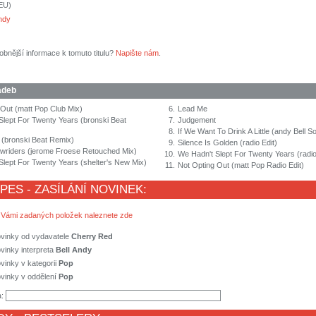
(EU)
Andy
obnější informace k tomuto titulu?
Napište nám
.
adeb
 Out (matt Pop Club Mix)
6.
Lead Me
Slept For Twenty Years (bronski Beat
7.
Judgement
8.
If We Want To Drink A Little (andy Bell S
e (bronski Beat Remix)
9.
Silence Is Golden (radio Edit)
wriders (jerome Froese Retouched Mix)
10.
We Hadn't Slept For Twenty Years (radio
Slept For Twenty Years (shelter's New Mix)
11.
Not Opting Out (matt Pop Radio Edit)
 PES - ZASÍLÁNÍ NOVINEK:
 Vámi zadaných položek naleznete zde
ovinky od vydavatele
Cherry Red
vinky interpreta
Bell Andy
vinky v kategorii
Pop
vinky v oddělení
Pop
a: