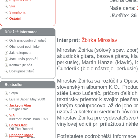
Běžná cena:
Rhytm & Blues
Ska
Naše cena:
Symphonic
Ušetříte:
36
Ostatní
Důležité informace
interpret:
Žbirka Miroslav
Ochrana osobních údajů
Obchodní podmínky
Miroslav Žbirka (sólový spev, zbor)
Jak nakupovat
akustická gitara, basová gitara, kla
Jste u nás poprvé?
perkusie), Martin Hanzel (klavír), I
Kontaktujte nás
Čunderlík (bicie nástroje, perkusie
Dostupnost titulů
Miroslav Žbirka sa rozlúčil s Op
Bestseller
slovenským albumom K.O.. Produc
stále Laco Lučenič, pričom ďalších
Satya
textársky priestor k svojim piesňa
Live In Japan May 2000
ktorým spolupracoval až do jeho p
Jackson Alan
Freight Train
uzatvára kolekciu siedmich pôvodn
V/A
Miroslav Žbirka pre vydavateľstvo
Klezmer Music 1908-1927
vinylovej edícii pri príležitosti ná
Bartos Karl
Off The Record
Depeche Mode
Potřebujete podrobnější informace 