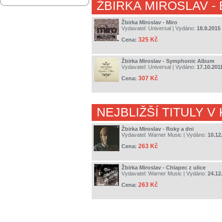
ŽBIRKA MIROSLAV
-
Žbirka Miroslav - Miro
Vydavatel:
Universal
| Vydáno:
18.9.2015
325 Kč
Cena:
Žbirka Miroslav - Symphonic Album
Vydavatel:
Universal
| Vydáno:
17.10.201
307 Kč
Cena:
NEJBLIŽŠÍ TITULY V
Žbirka Miroslav - Roky a dni
Vydavatel:
Warner Music
| Vydáno:
10.12
263 Kč
Cena:
Žbirka Miroslav - Chlapec z ulice
Vydavatel:
Warner Music
| Vydáno:
24.12
263 Kč
Cena: