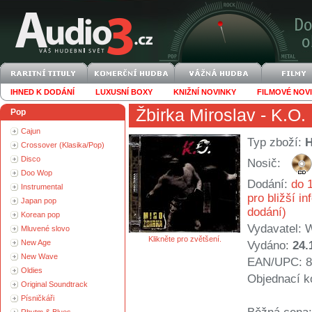
IHNED K DODÁNÍ
LUXUSNÍ BOXY
KNIŽNÍ NOVINKY
FILMOVÉ NOV
Žbirka Miroslav
- K.O.
Pop
Cajun
Typ zboží:
Crossover (Klasika/Pop)
Disco
Nosič:
Doo Wop
Dodání:
do 1
Instrumental
pro bližší i
Japan pop
dodání)
Korean pop
Vydavatel:
W
Mluvené slovo
Klikněte pro zvětšení.
New Age
Vydáno:
24.
New Wave
EAN/UPC: 8
Oldies
Objednací k
Original Soundtrack
Písničkáři