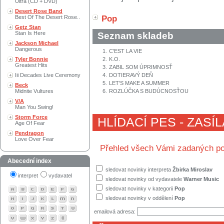
Ultra (CD + DVD)
Desert Rose Band
Best Of The Desert Rose..
Pop
Getz Stan
Stan Is Here
Seznam skladeb
Jackson Michael
Dangerous
1.
C'EST LA VIE
Tyler Bonnie
2.
K.O.
Greatest Hits
3.
ZABIL SOM ÚPRIMNOSŤ
Iii Decades Live Ceremony
4.
DOTIERAVÝ DEŇ
5.
LET'S MAKE A SUMMER
Beck
Midnite Vultures
6.
ROZLÚČKA S BUDÚCNOSŤOU
V/A
Man You Swing!
Storm Force
HLÍDACÍ PES - ZASÍ
Age Of Fear
Pendragon
Love Over Fear
Přehled všech Vámi zadaných po
Abecední index
sledovat novinky interpreta
Žbirka Miroslav
interpret
vydavatel
sledovat novinky od vydavatele
Warner Music
sledovat novinky v kategorii
Pop
sledovat novinky v oddělení
Pop
emailová adresa: