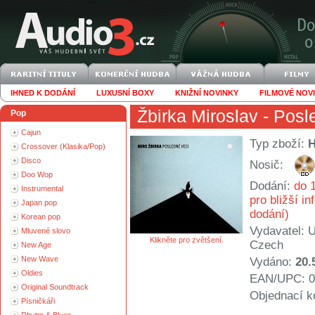
IHNED K DODÁNÍ
LUXUSNÍ BOXY
KNIŽNÍ NOVINKY
FILMOVÉ NOV
Žbirka Miroslav
- Posl
Pop
Cajun
Typ zboží:
Crossover (Klasika/Pop)
Disco
Nosič:
Doo Wop
Dodání:
do 1
Instrumental
pro bližší i
Japan pop
dodání)
Korean pop
Vydavatel:
U
Mluvené slovo
Klikněte pro zvětšení.
Czech
New Age
New Wave
Vydáno:
20.
Oldies
EAN/UPC: 0
Original Soundtrack
Objednací k
Písničkáři