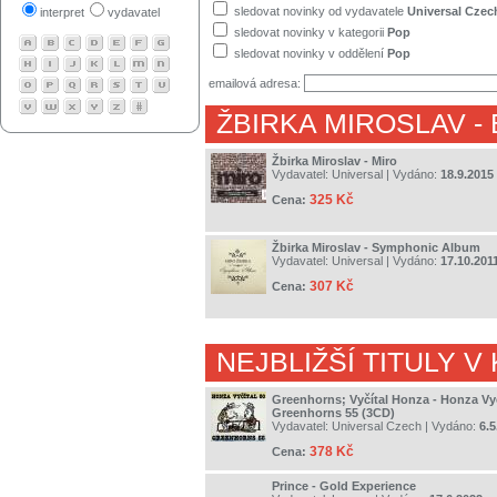
sledovat novinky od vydavatele
Universal Czec
interpret
vydavatel
sledovat novinky v kategorii
Pop
sledovat novinky v oddělení
Pop
emailová adresa:
ŽBIRKA MIROSLAV
-
Žbirka Miroslav - Miro
Vydavatel:
Universal
| Vydáno:
18.9.2015
325 Kč
Cena:
Žbirka Miroslav - Symphonic Album
Vydavatel:
Universal
| Vydáno:
17.10.201
307 Kč
Cena:
NEJBLIŽŠÍ TITULY V
Greenhorns; Vyčítal Honza - Honza Vyč
Greenhorns 55 (3CD)
Vydavatel:
Universal Czech
| Vydáno:
6.5
378 Kč
Cena:
Prince - Gold Experience