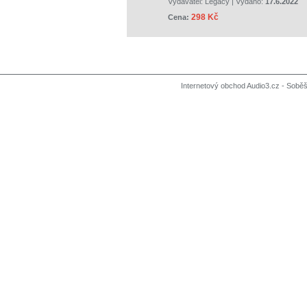
Vydavatel:
Legacy
| Vydáno:
17.6.2022
298 Kč
Cena:
Internetový obchod Audio3.cz - Soběši