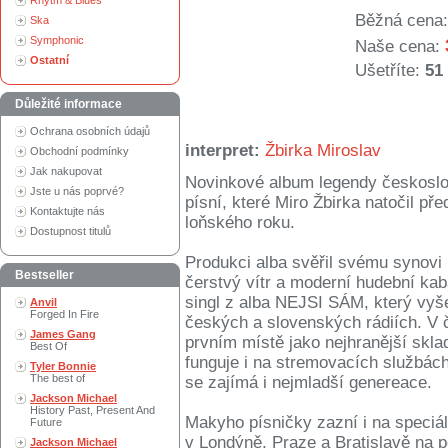
Rhytm & Blues
Běžná cena:
Ska
Symphonic
Naše cena:
Ostatní
Ušetříte:
51
Důležité informace
Ochrana osobních údajů
interpret:
Žbirka Miroslav
Obchodní podmínky
Jak nakupovat
Novinkové album legendy českoslo
Jste u nás poprvé?
písní, které Miro Žbirka natočil 
Kontaktujte nás
loňského roku.
Dostupnost titulů
Produkci alba svěřil svému synovi 
Bestseller
čerstvý vítr a moderní hudební kab
singl z alba NEJSI SÁM, který vyš
Anvil
Forged In Fire
českých a slovenských rádiích. V 
James Gang
prvním místě jako nejhranější skl
Best Of
funguje i na stremovacích službác
Tyler Bonnie
The best of
se zajímá i nejmladší genereace.
Jackson Michael
History Past, Present And
Makyho písničky zazní i na speciá
Future
v Londýně, Praze a Bratislavě na 
Jackson Michael