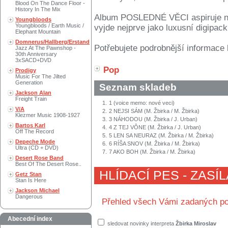
Blood On The Dance Floor -
History In The Mix
Album POSLEDNÉ VĚCI aspiruje na 
Youngbloods
Youngbloods / Earth Music /
vyjde nejprve jako luxusní digipack
Elephant Mountain
Domnerus/Hallberg/Erstand
Potřebujete podrobnější informace 
Jazz At The Pawnshop -
30th Anniversary
3xSACD+DVD
Pop
Prodigy
Music For The Jilted
Generation
Seznam skladeb
Jackson Alan
Freight Train
1.
1 (voice memo: nové veci)
V/A
2.
2 NEJSI SÁM (M. Žbirka / M. Žbirka)
Klezmer Music 1908-1927
3.
3 NÁHODOU (M. Žbirka / J. Urban)
Bartos Karl
4.
4 Z TEJ VÔNE (M. Žbirka / J. Urban)
Off The Record
5.
5 LEN SA NEURAZ (M. Žbirka / M. Žbirka)
Depeche Mode
6.
6 RÍŠA SNOV (M. Žbirka / M. Žbirka)
Ultra (CD + DVD)
7.
7 AKO BOH (M. Žbirka / M. Žbirka)
Desert Rose Band
Best Of The Desert Rose..
HLÍDACÍ PES - ZASÍ
Getz Stan
Stan Is Here
Jackson Michael
Dangerous
Přehled všech Vámi zadaných po
Abecední index
sledovat novinky interpreta
Žbirka Miroslav