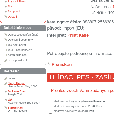
Běžná cena:
Rhytm & Blues
Naše cena:
Ska
Symphonic
Ušetříte:
10
Ostatní
katalogové číslo:
088807 2566385
původ:
import (EU)
Důležité informace
interpret:
Pruitt Katie
Ochrana osobních údajů
Obchodní podmínky
Jak nakupovat
Jste u nás poprvé?
Potřebujete podrobnější informace 
Kontaktujte nás
Dostupnost titulů
Písničkáři
Bestseller
HLÍDACÍ PES - ZASÍ
Satya
Slapp Happy
Live In Japan May 2000
Přehled všech Vámi zadaných po
Jackson Alan
Freight Train
V/A
sledovat novinky od vydavatele
Rounder
Klezmer Music 1908-1927
sledovat novinky interpreta
Pruitt Katie
Bartos Karl
Off The Record
sledovat novinky v kategorii
Pop