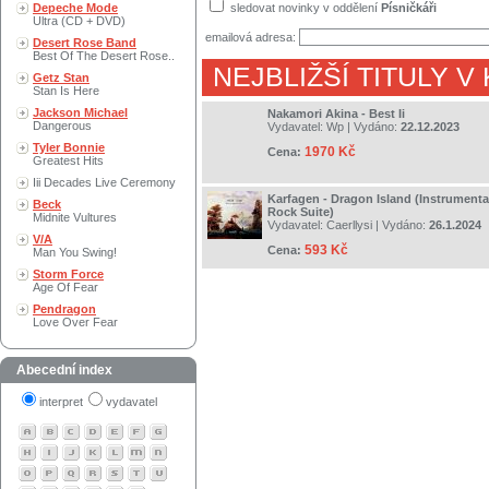
Depeche Mode
sledovat novinky v oddělení
Písničkáři
Ultra (CD + DVD)
emailová adresa:
Desert Rose Band
Best Of The Desert Rose..
NEJBLIŽŠÍ TITULY V
Getz Stan
Stan Is Here
Jackson Michael
Nakamori Akina - Best Ii
Dangerous
Vydavatel:
Wp
| Vydáno:
22.12.2023
Tyler Bonnie
1970 Kč
Cena:
Greatest Hits
Iii Decades Live Ceremony
Karfagen - Dragon Island (Instrument
Beck
Rock Suite)
Midnite Vultures
Vydavatel:
Caerllysi
| Vydáno:
26.1.2024
V/A
593 Kč
Cena:
Man You Swing!
Storm Force
Age Of Fear
Pendragon
Love Over Fear
Abecední index
interpret
vydavatel