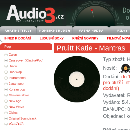
IHNED K DODÁNÍ
LUXUSNÍ BOXY
KNIŽNÍ NOVINKY
FILMOVÉ NOV
Pruitt Katie
- Mantras
Pop
Cajun
Typ zboží:
Crossover (Klasika/Pop)
Disco
Nosič:
Doo Wop
Dodání:
do 1
Instrumental
pro bližší i
Japan pop
dodání)
Korean pop
Vydavatel:
R
Mluvené slovo
New Age
Vydáno:
5.4
New Wave
EAN/UPC: 0
Oldies
Objednací k
Original Soundtrack
Písničkáři