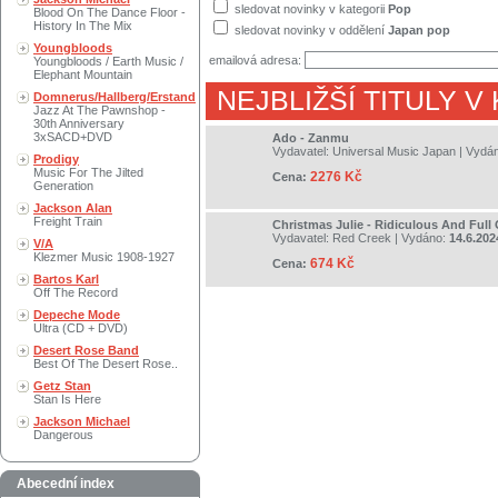
sledovat novinky v kategorii
Pop
Blood On The Dance Floor -
History In The Mix
sledovat novinky v oddělení
Japan pop
Youngbloods
emailová adresa:
Youngbloods / Earth Music /
Elephant Mountain
NEJBLIŽŠÍ TITULY V
Domnerus/Hallberg/Erstand
Jazz At The Pawnshop -
30th Anniversary
3xSACD+DVD
Ado - Zanmu
Vydavatel:
Universal Music Japan
| Vydá
Prodigy
Music For The Jilted
2276 Kč
Cena:
Generation
Jackson Alan
Freight Train
Christmas Julie - Ridiculous And Full
Vydavatel:
Red Creek
| Vydáno:
14.6.202
V/A
Klezmer Music 1908-1927
674 Kč
Cena:
Bartos Karl
Off The Record
Depeche Mode
Ultra (CD + DVD)
Desert Rose Band
Best Of The Desert Rose..
Getz Stan
Stan Is Here
Jackson Michael
Dangerous
Abecední index