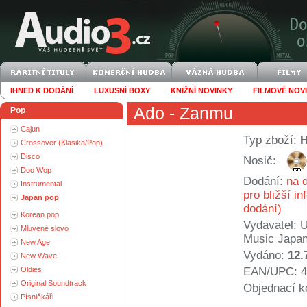
IHNED K DODÁNÍ
LUXUSNÍ BOXY
KNIŽNÍ NOVINKY
FILMOVÉ NOV
Ado
- Zanmu
Pop
Cajun
Typ zboží:
Crossover (Klasika/Pop)
Disco
Nosič:
Doo Wop
Dodání:
na d
Instrumental
pro bližší i
Japan pop
dodání)
Korean pop
Vydavatel:
U
Mluvené slovo
Music Japa
New Age
Vydáno:
12.
New Wave
Oldies
EAN/UPC: 4
Original Soundtrack
Objednací k
Písničkáři