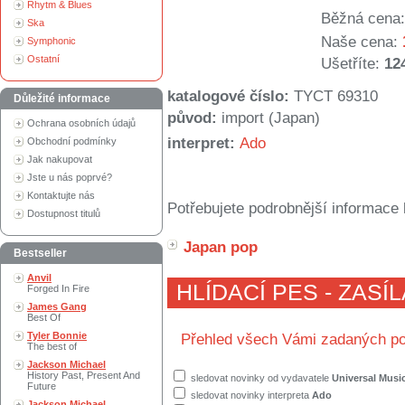
Rhytm & Blues
Běžná cena:
Ska
Naše cena:
Symphonic
Ostatní
Ušetříte:
12
katalogové číslo:
TYCT 69310
Důležité informace
původ:
import (Japan)
Ochrana osobních údajů
interpret:
Ado
Obchodní podmínky
Jak nakupovat
Jste u nás poprvé?
Kontaktujte nás
Potřebujete podrobnější informace 
Dostupnost titulů
Japan pop
Bestseller
Anvil
HLÍDACÍ PES - ZASÍ
Forged In Fire
James Gang
Best Of
Tyler Bonnie
Přehled všech Vámi zadaných po
The best of
Jackson Michael
History Past, Present And
sledovat novinky od vydavatele
Universal Musi
Future
sledovat novinky interpreta
Ado
Jackson Michael