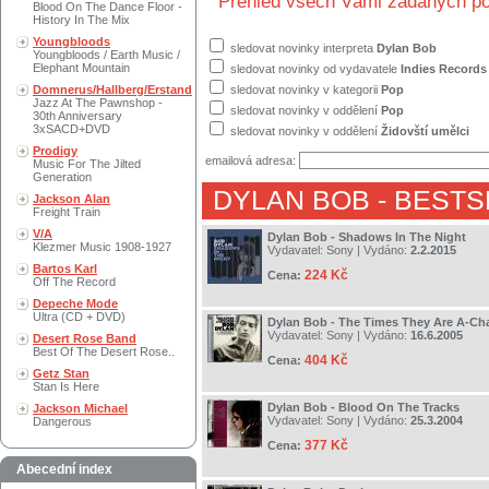
Přehled všech Vámi zadaných po
Blood On The Dance Floor -
History In The Mix
Youngbloods
sledovat novinky interpreta
Dylan Bob
Youngbloods / Earth Music /
Elephant Mountain
sledovat novinky od vydavatele
Indies Records
Domnerus/Hallberg/Erstand
sledovat novinky v kategorii
Pop
Jazz At The Pawnshop -
sledovat novinky v oddělení
Pop
30th Anniversary
3xSACD+DVD
sledovat novinky v oddělení
Židovští umělci
Prodigy
emailová adresa:
Music For The Jilted
Generation
DYLAN BOB
- BESTS
Jackson Alan
Freight Train
V/A
Dylan Bob - Shadows In The Night
Klezmer Music 1908-1927
Vydavatel:
Sony
| Vydáno:
2.2.2015
Bartos Karl
224 Kč
Cena:
Off The Record
Depeche Mode
Ultra (CD + DVD)
Dylan Bob - The Times They Are A-Ch
Vydavatel:
Sony
| Vydáno:
16.6.2005
Desert Rose Band
Best Of The Desert Rose..
404 Kč
Cena:
Getz Stan
Stan Is Here
Dylan Bob - Blood On The Tracks
Jackson Michael
Vydavatel:
Sony
| Vydáno:
25.3.2004
Dangerous
377 Kč
Cena:
Abecední index