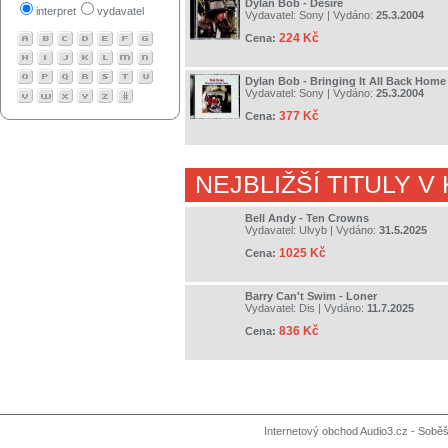
Dylan Bob - Desire
interpret
vydavatel
Vydavatel:
Sony
| Vydáno:
25.3.2004
224 Kč
Cena:
Dylan Bob - Bringing It All Back Home
Vydavatel:
Sony
| Vydáno:
25.3.2004
377 Kč
Cena:
NEJBLIŽŠÍ TITULY V
Bell Andy - Ten Crowns
Vydavatel:
Ulvyb
| Vydáno:
31.5.2025
1025 Kč
Cena:
Barry Can't Swim - Loner
Vydavatel:
Dis
| Vydáno:
11.7.2025
836 Kč
Cena:
Internetový obchod Audio3.cz - Soběši