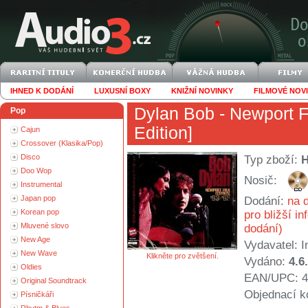
IHNED K DODÁNÍ
LUXUSNÍ BOXY
KNIŽNÍ NOVINKY
FILMOVÉ NOV
Dylan Bob
- Newport Fo
Pop
Edition]
Cajun
Crossover (Klasika/Pop)
Disco
Typ zboží:
Doo Wop
Nosič:
Instrumental
Japan pop
Dodání:
na d
Korean pop
pro bližší i
Mluvené slovo
dodání)
New Age
Vydavatel:
I
New Wave
Klikněte pro zvětšení.
Vydáno:
4.6
Oldies
EAN/UPC: 4
Original Soundtrack
Objednací k
Písničkáři