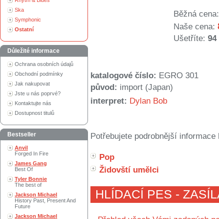
Rhytm & Blues
Ska
Běžná cena:
Symphonic
Naše cena:
Ostatní
Ušetříte:
94
Důležité informace
Ochrana osobních údajů
Obchodní podmínky
katalogové číslo:
EGRO 301
Jak nakupovat
původ:
import (Japan)
Jste u nás poprvé?
interpret:
Dylan Bob
Kontaktujte nás
Dostupnost titulů
Bestseller
Potřebujete podrobnější informace 
Anvil
Forged In Fire
Pop
James Gang
Židovští umělci
Best Of
Tyler Bonnie
The best of
HLÍDACÍ PES - ZASÍ
Jackson Michael
History Past, Present And
Future
Jackson Michael