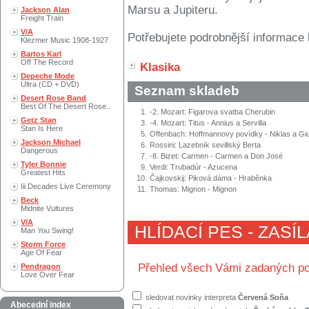
Marsu a Jupiteru.
Jackson Alan
Freight Train
V/A
Potřebujete podrobnější informace 
Klezmer Music 1908-1927
Bartos Karl
Off The Record
Klasika
Depeche Mode
Ultra (CD + DVD)
Seznam skladeb
Desert Rose Band
Best Of The Desert Rose..
1.
-2. Mozart: Figarova svatba Cherubin
Getz Stan
3.
-4. Mozart: Titus - Annius a Servilla
Stan Is Here
5.
Offenbach: Hoffmannovy povídky - Niklas a Giul
Jackson Michael
6.
Rossini: Lazebník sevillský Berta
Dangerous
7.
-8. Bizet: Carmen - Carmen a Don José
Tyler Bonnie
9.
Verdi: Trubadúr - Azucena
Greatest Hits
10.
Čajkovskij: Piková dáma - Hraběnka
Iii Decades Live Ceremony
11.
Thomas: Mignon - Mignon
Beck
Midnite Vultures
V/A
HLÍDACÍ PES - ZASÍ
Man You Swing!
Storm Force
Age Of Fear
Přehled všech Vámi zadaných po
Pendragon
Love Over Fear
sledovat novinky interpreta
Červená Soňa
Abecední index