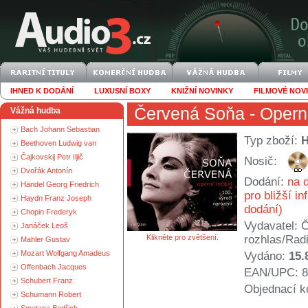
IHNED K DODÁNÍ
LUXUSNÍ BOXY
KNIŽNÍ NOVINKY
FILMOVÉ NOV
Červená Soňa
- Operní
Vážná hudba
Bach Johann Sebastian
Typ zboží:
Beethoven Ludwig van
Čajkovskij Petr Iljič
Nosič:
Dvořák Antonín
Dodání:
na d
Händel Georg Friedrich
pro bližší i
Haydn Franz Joseph
dodání)
Chopin Frederyk
Vydavatel:
Č
Janáček Leoš
Klikněte pro zvětšení.
rozhlas/Rad
Mahler Gustav
Mozart Wolfgang Amadeus
Vydáno:
15.
Offenbach Jacques
EAN/UPC: 8
Schubert Franz
Objednací k
Schumann Robert