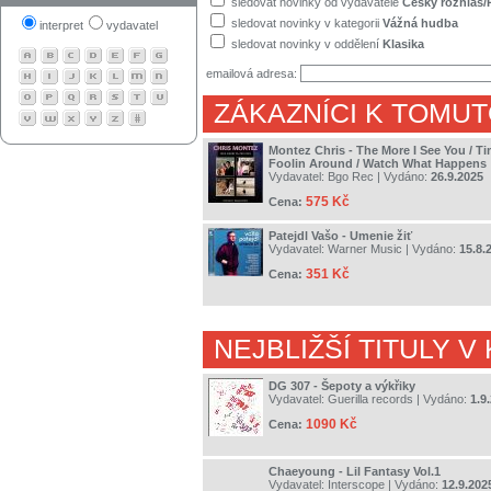
sledovat novinky od vydavatele
Český rozhlas/
sledovat novinky v kategorii
Vážná hudba
interpret
vydavatel
sledovat novinky v oddělení
Klasika
emailová adresa:
ZÁKAZNÍCI K TOMUT
Montez Chris - The More I See You / Ti
Foolin Around / Watch What Happens
Vydavatel:
Bgo Rec
| Vydáno:
26.9.2025
575 Kč
Cena:
Patejdl Vašo - Umenie žiť
Vydavatel:
Warner Music
| Vydáno:
15.8.
351 Kč
Cena:
NEJBLIŽŠÍ TITULY V
DG 307 - Šepoty a výkřiky
Vydavatel:
Guerilla records
| Vydáno:
1.9
1090 Kč
Cena:
Chaeyoung - Lil Fantasy Vol.1
Vydavatel:
Interscope
| Vydáno:
12.9.202