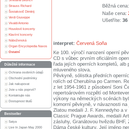
Smetana Bedřich
Běžná cena:
Strauss Richard
Šostakovič Dimitrij
Naše cena:
Verdi Giuseppe
Ušetříte:
36
Vivaldi Antonio
Houslové koncerty
Klavírní koncerty
Náboženská
interpret:
Červená Soňa
Organ Encyclopedia Naxos
Ke 100. výročí narození operní pě
Ostatní
CD s vůbec prvním oficiálním oper
řada jejích operních kompletů, alb
Důležité informace
mluveného slova.
Ochrana osobních údajů
Pěvkyně, sólistka předních operní
Obchodní podmínky
rolích od Cherubína po Carmen. Re
Jak nakupovat
z let 1954-1961 z působení Soni Če
Jste u nás poprvé?
repertoárovém rozpětí od Montever
Kontaktujte nás
výkony na německých scénách byl
Dostupnost titulů
komorní pěvkyně, v návaznosti na
Zlatou medaili J. F. Kennedyho a 
Bestseller
Classic Prague Awards, medaili Art
zásluhy, Granátovou hvězdu BHF, Zl
Satya
Dáma české kultury. Její jméno ne
Live In Japan May 2000